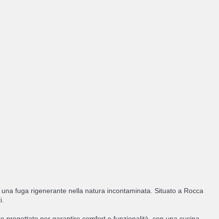
 una fuga rigenerante nella natura incontaminata. Situato a Rocca
i.
progettato per garantire comfort e funzionalità, con una cucina