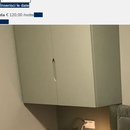
Inserisci le date
da
€ 120,
00
/notte
Date
Date