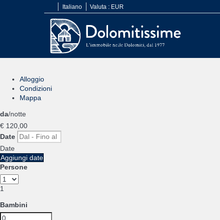
Italiano
Valuta :
EUR
Alloggio
Condizioni
Mappa
da
/notte
€ 120,
00
Date
Date
Aggiungi date
Persone
1
Bambini