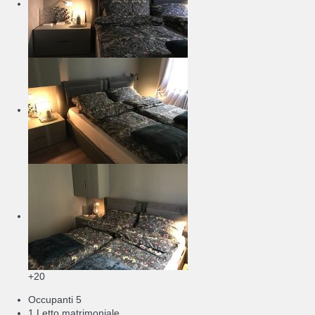
+20
Occupanti
5
1 Letto matrimoniale