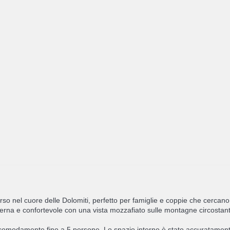
o nel cuore delle Dolomiti, perfetto per famiglie e coppie che cercano
erna e confortevole con una vista mozzafiato sulle montagne circostant
omodamente fino a 5 persone. Lo spazio interno è stato accuratamente 