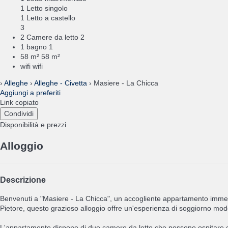
1 Letto singolo
1 Letto a castello
3
2 Camere da letto
2
1 bagno
1
58 m²
58 m²
wifi
wifi
›
Alleghe
›
Alleghe - Civetta
› Masiere - La Chicca
Aggiungi a preferiti
Link copiato
Condividi
Disponibilità e prezzi
Alloggio
Descrizione
Benvenuti a "Masiere - La Chicca", un accogliente appartamento immers
Pietore, questo grazioso alloggio offre un'esperienza di soggiorno mod
L'appartamento dispone di due camere da letto che possono ospitare c