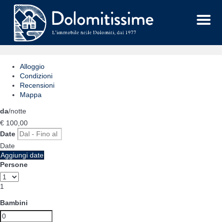
Menu
Alloggio
Condizioni
Recensioni
Mappa
da
/notte
€ 100,
00
Date
Date
Aggiungi date
Persone
1
Bambini