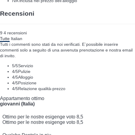
IVA inclusa nel prezzo dell'alloggio
Recensioni
9
4
recensioni
Tutte
Italian
Tutti i commenti sono stati da noi verificati. E`possibile inserire
commenti solo a seguito di una avvenuta prenotazione e nostra email
di invito.
5
/5
Servizio
4
/5
Pulizie
4
/5
Alloggio
4
/5
Posizione
4
/5
Relazione qualità-prezzo
Appartamento ottimo
giovanni (Italia)
Ottimo per le nostre esigenge voto 8,5
Ottimo per le nostre esigenge voto 8,5