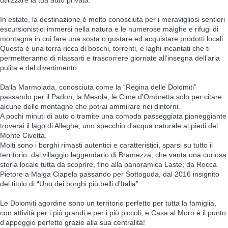
In estate, la destinazione è molto conosciuta per i meravigliosi sentieri
escursionistici immersi nella natura e le numerose malghe e rifugi di
montagna in cui fare una sosta o gustare ed acquistare prodotti locali.
Questa è una terra ricca di boschi, torrenti, e laghi incantati che ti
permetteranno di rilassarti e trascorrere giornate all’insegna dell’aria
pulita e del divertimento.
Dalla Marmolada, conosciuta come la “Regina delle Dolomiti”
passando per il Padon, la Mesola, le Cime d'Ombretta solo per citare
alcune delle montagne che potrai ammirare nei dintorni.
A pochi minuti di auto o tramite una comoda passeggiata pianeggiante
troverai il lago di Alleghe, uno specchio d'acqua naturale ai piedi del
Monte Civetta.
Molti sono i borghi rimasti autentici e caratteristici, sparsi su tutto il
territorio: dal villaggio leggendario di Bramezza, che vanta una curiosa
storia locale tutta da scoprire, fino alla panoramica Laste; da Rocca
Pietore a Malga Ciapela passando per Sottoguda, dal 2016 insignito
del titolo di “Uno dei borghi più belli d'Italia”.
Le Dolomiti agordine sono un territorio perfetto per tutta la famiglia,
con attività per i più grandi e per i più piccoli, e Casa al Moro è il punto
d’appoggio perfetto grazie alla sua centralità!