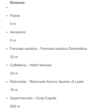
Distanze
Paese
0 m
Aeroporto
0 m
Fermata autobus - Fermata autobus Dolomitibus
10 m
Caffetteria - Hotel Venezia
10 m
Ristorante - Ristorante Aurora Saviner di Laste
70 m
Supermercato - Coop Caprile
650 m