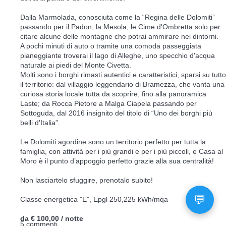
Dalla Marmolada, conosciuta come la “Regina delle Dolomiti”
passando per il Padon, la Mesola, le Cime d'Ombretta solo per
citare alcune delle montagne che potrai ammirare nei dintorni.
A pochi minuti di auto o tramite una comoda passeggiata
pianeggiante troverai il lago di Alleghe, uno specchio d'acqua
naturale ai piedi del Monte Civetta.
Molti sono i borghi rimasti autentici e caratteristici, sparsi su tutto
il territorio: dal villaggio leggendario di Bramezza, che vanta una
curiosa storia locale tutta da scoprire, fino alla panoramica
Laste; da Rocca Pietore a Malga Ciapela passando per
Sottoguda, dal 2016 insignito del titolo di “Uno dei borghi più
belli d'Italia”.
Le Dolomiti agordine sono un territorio perfetto per tutta la
famiglia, con attività per i più grandi e per i più piccoli, e Casa al
Moro è il punto d’appoggio perfetto grazie alla sua centralità!
Non lasciartelo sfuggire, prenotalo subito!
Classe energetica "E", Epgl 250,225 kWh/mqa
da
€ 100,00
/ notte
5 commenti