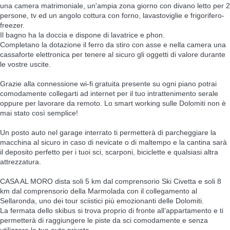
una camera matrimoniale, un'ampia zona giorno con divano letto per 2
persone, tv ed un angolo cottura con forno, lavastoviglie e frigorifero-
freezer.
Il bagno ha la doccia e dispone di lavatrice e phon.
Completano la dotazione il ferro da stiro con asse e nella camera una
cassaforte elettronica per tenere al sicuro gli oggetti di valore durante
le vostre uscite.
Grazie alla connessione wi-fi gratuita presente su ogni piano potrai
comodamente collegarti ad internet per il tuo intrattenimento serale
oppure per lavorare da remoto. Lo smart working sulle Dolomiti non è
mai stato così semplice!
Un posto auto nel garage interrato ti permetterà di parcheggiare la
macchina al sicuro in caso di nevicate o di maltempo e la cantina sarà
il deposito perfetto per i tuoi sci, scarponi, biciclette e qualsiasi altra
attrezzatura.
CASA AL MORO dista soli 5 km dal comprensorio Ski Civetta e soli 8
km dal comprensorio della Marmolada con il collegamento al
Sellaronda, uno dei tour sciistici più emozionanti delle Dolomiti.
La fermata dello skibus si trova proprio di fronte all’appartamento e ti
permetterà di raggiungere le piste da sci comodamente e senza
utilizzare la tua auto privata.