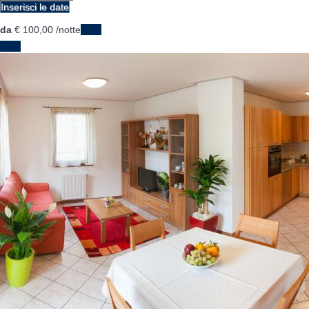
Inserisci le date
da
€ 100,
00
/notte
Date
Date