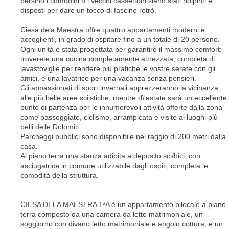
persino i comodini o i vecchi cassettoni siano stati ridipinti e
disposti per dare un tocco di fascino retrò.
Ciesa dela Maestra offre quattro appartamenti moderni e
accoglienti, in grado di ospitare fino a un totale di 20 persone.
Ogni unità è stata progettata per garantire il massimo comfort:
troverete una cucina completamente attrezzata, completa di
lavastoviglie per rendere più pratiche le vostre serate con gli
amici, e una lavatrice per una vacanza senza pensieri.
Gli appassionati di sport invernali apprezzeranno la vicinanza
alle più belle aree sciistiche, mentre d\'estate sarà un eccellente
punto di partenza per le innumerevoli attività offerte dalla zona
come passeggiate, ciclismo, arrampicata e visite ai luoghi più
belli delle Dolomiti.
Parcheggi pubblici sono disponibile nel raggio di 200 metri dalla
casa.
Al piano terra una stanza adibita a deposito sci/bici, con
asciugatrice in comune utilizzabile dagli ospiti, completa le
comodità della struttura.
CIESA DELA MAESTRA 1ªA è un appartamento bilocale a piano
terra composto da una camera da letto matrimoniale, un
soggiorno con divano letto matrimoniale e angolo cottura, e un