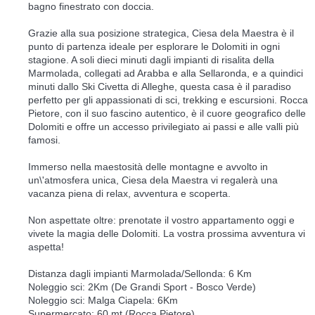
bagno finestrato con doccia.
Grazie alla sua posizione strategica, Ciesa dela Maestra è il
punto di partenza ideale per esplorare le Dolomiti in ogni
stagione. A soli dieci minuti dagli impianti di risalita della
Marmolada, collegati ad Arabba e alla Sellaronda, e a quindici
minuti dallo Ski Civetta di Alleghe, questa casa è il paradiso
perfetto per gli appassionati di sci, trekking e escursioni. Rocca
Pietore, con il suo fascino autentico, è il cuore geografico delle
Dolomiti e offre un accesso privilegiato ai passi e alle valli più
famosi.
Immerso nella maestosità delle montagne e avvolto in
un\'atmosfera unica, Ciesa dela Maestra vi regalerà una
vacanza piena di relax, avventura e scoperta.
Non aspettate oltre: prenotate il vostro appartamento oggi e
vivete la magia delle Dolomiti. La vostra prossima avventura vi
aspetta!
Distanza dagli impianti Marmolada/Sellonda: 6 Km
Noleggio sci: 2Km (De Grandi Sport - Bosco Verde)
Noleggio sci: Malga Ciapela: 6Km
Supermercato: 60 mt (Rocca Pietore)