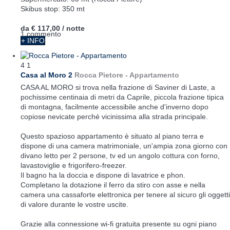
Skibus stop: 350 mt
da
€ 117,00
/ notte
1 commento
+ INFO
4
1
Casa al Moro 2
Rocca Pietore -
Appartamento
CASA AL MORO si trova nella frazione di Saviner di Laste, a
pochissime centinaia di metri da Caprile, piccola frazione tipica
di montagna, facilmente accessibile anche d'inverno dopo
copiose nevicate perché vicinissima alla strada principale.
Questo spazioso appartamento è situato al piano terra e
dispone di una camera matrimoniale, un'ampia zona giorno con
divano letto per 2 persone, tv ed un angolo cottura con forno,
lavastoviglie e frigorifero-freezer.
Il bagno ha la doccia e dispone di lavatrice e phon.
Completano la dotazione il ferro da stiro con asse e nella
camera una cassaforte elettronica per tenere al sicuro gli oggetti
di valore durante le vostre uscite.
Grazie alla connessione wi-fi gratuita presente su ogni piano