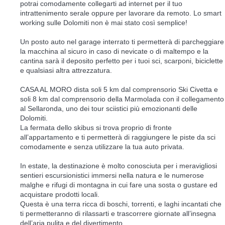
potrai comodamente collegarti ad internet per il tuo
intrattenimento serale oppure per lavorare da remoto. Lo smart
working sulle Dolomiti non è mai stato così semplice!
Un posto auto nel garage interrato ti permetterà di parcheggiare
la macchina al sicuro in caso di nevicate o di maltempo e la
cantina sarà il deposito perfetto per i tuoi sci, scarponi, biciclette
e qualsiasi altra attrezzatura.
CASA AL MORO dista soli 5 km dal comprensorio Ski Civetta e
soli 8 km dal comprensorio della Marmolada con il collegamento
al Sellaronda, uno dei tour sciistici più emozionanti delle
Dolomiti.
La fermata dello skibus si trova proprio di fronte
all’appartamento e ti permetterà di raggiungere le piste da sci
comodamente e senza utilizzare la tua auto privata.
In estate, la destinazione è molto conosciuta per i meravigliosi
sentieri escursionistici immersi nella natura e le numerose
malghe e rifugi di montagna in cui fare una sosta o gustare ed
acquistare prodotti locali.
Questa è una terra ricca di boschi, torrenti, e laghi incantati che
ti permetteranno di rilassarti e trascorrere giornate all’insegna
dell’aria pulita e del divertimento.