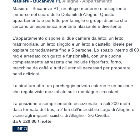
Masiere - Bucaneve P1
Alleghe -
Appartamento
Masiere - Bucaneve P1, un rifugio moderno e accogliente
immerso nel cuore delle Dolomiti di Alleghe. Questo
appartamento è perfetto per famiglie e gruppi di amici che
cercano un'esperienza montana rilassante e divertente.
L'appartamento dispone di due camere da letto: un letto
matrimoniale, un letto singolo e un letto a castello, ideale per
ospitare comodamente fino a 5 persone. Lo spazio interno di 60
mq è arredato con gusto e funzionalità, con una cucina
completamente attrezzata che include frigorifero, forno,
macchina da caffè e tutti gli utensili necessari per preparare
pasti deliziosi.
La struttura offre un parcheggio privato esterno e un balcone
che regala viste mozzafiato sulle montagne circostanti.
La posizione è semplicemente eccezionale: a soli 200 metri
dalla fermata del bus, a 2 km dall'incredibile Lago di Alleghe e
vicino agli impianti sciistici di Alleghe - Ski Civetta.
da
€ 120,00
/ notte
+ INFO