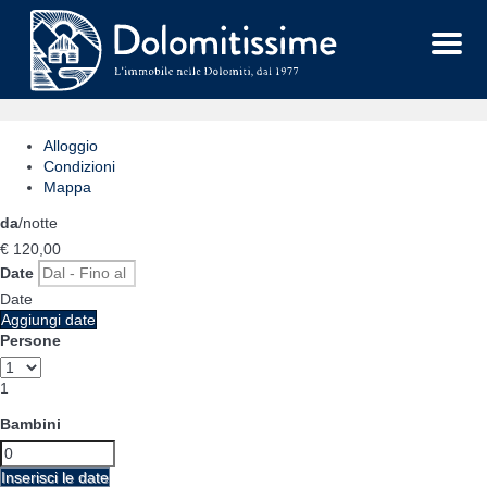
Menu
Alloggio
Condizioni
Mappa
da
/notte
€ 120,
00
Date
Date
Aggiungi date
Persone
1
Bambini
Inserisci le date