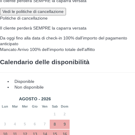
Il cliente perderà SEMPRE la caparra versata
Vedi le politiche di cancellazione
Politiche di cancellazione
Il cliente perderà SEMPRE la caparra versata
Da oggi fino alla data di check-in
100% dall'importo del pagamento
anticipato
Mancato Arrivo
100% dell'importo totale dell'affitto
Calendario delle disponibilità
Disponible
Non disponibile
AGOSTO - 2026
Lun
Mar
Mer
Gio
Ven
Sab
Dom
1
2
3
4
5
6
7
8
9
10
11
12
13
14
15
16