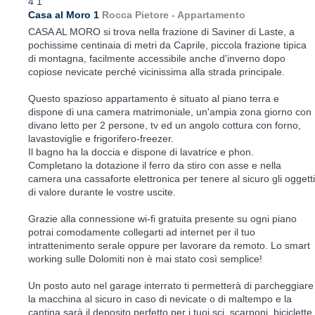
4
1
Casa al Moro 1
Rocca Pietore -
Appartamento
CASA AL MORO si trova nella frazione di Saviner di Laste, a
pochissime centinaia di metri da Caprile, piccola frazione tipica
di montagna, facilmente accessibile anche d'inverno dopo
copiose nevicate perché vicinissima alla strada principale.
Questo spazioso appartamento è situato al piano terra e
dispone di una camera matrimoniale, un'ampia zona giorno con
divano letto per 2 persone, tv ed un angolo cottura con forno,
lavastoviglie e frigorifero-freezer.
Il bagno ha la doccia e dispone di lavatrice e phon.
Completano la dotazione il ferro da stiro con asse e nella
camera una cassaforte elettronica per tenere al sicuro gli oggetti
di valore durante le vostre uscite.
Grazie alla connessione wi-fi gratuita presente su ogni piano
potrai comodamente collegarti ad internet per il tuo
intrattenimento serale oppure per lavorare da remoto. Lo smart
working sulle Dolomiti non è mai stato così semplice!
Un posto auto nel garage interrato ti permetterà di parcheggiare
la macchina al sicuro in caso di nevicate o di maltempo e la
cantina sarà il deposito perfetto per i tuoi sci, scarponi, biciclette