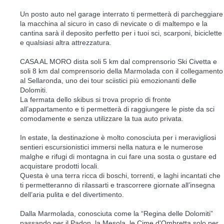
Un posto auto nel garage interrato ti permetterà di parcheggiare
la macchina al sicuro in caso di nevicate o di maltempo e la
cantina sarà il deposito perfetto per i tuoi sci, scarponi, biciclette
e qualsiasi altra attrezzatura.
CASA AL MORO dista soli 5 km dal comprensorio Ski Civetta e
soli 8 km dal comprensorio della Marmolada con il collegamento
al Sellaronda, uno dei tour sciistici più emozionanti delle
Dolomiti.
La fermata dello skibus si trova proprio di fronte
all’appartamento e ti permetterà di raggiungere le piste da sci
comodamente e senza utilizzare la tua auto privata.
In estate, la destinazione è molto conosciuta per i meravigliosi
sentieri escursionistici immersi nella natura e le numerose
malghe e rifugi di montagna in cui fare una sosta o gustare ed
acquistare prodotti locali.
Questa è una terra ricca di boschi, torrenti, e laghi incantati che
ti permetteranno di rilassarti e trascorrere giornate all’insegna
dell’aria pulita e del divertimento.
Dalla Marmolada, conosciuta come la “Regina delle Dolomiti”
passando per il Padon, la Mesola, le Cime d'Ombretta solo per