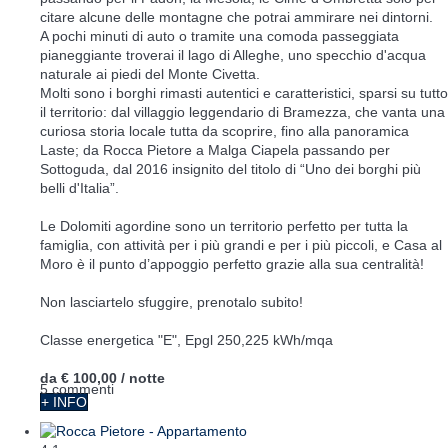
citare alcune delle montagne che potrai ammirare nei dintorni.
A pochi minuti di auto o tramite una comoda passeggiata
pianeggiante troverai il lago di Alleghe, uno specchio d'acqua
naturale ai piedi del Monte Civetta.
Molti sono i borghi rimasti autentici e caratteristici, sparsi su tutto
il territorio: dal villaggio leggendario di Bramezza, che vanta una
curiosa storia locale tutta da scoprire, fino alla panoramica
Laste; da Rocca Pietore a Malga Ciapela passando per
Sottoguda, dal 2016 insignito del titolo di “Uno dei borghi più
belli d'Italia”.
Le Dolomiti agordine sono un territorio perfetto per tutta la
famiglia, con attività per i più grandi e per i più piccoli, e Casa al
Moro è il punto d’appoggio perfetto grazie alla sua centralità!
Non lasciartelo sfuggire, prenotalo subito!
Classe energetica "E", Epgl 250,225 kWh/mqa
da
€ 100,00
/ notte
5 commenti
+ INFO