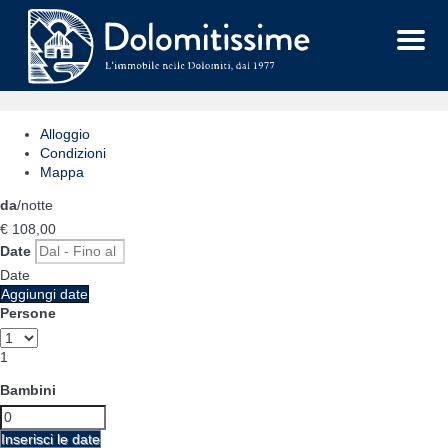
Menu
Alloggio
Condizioni
Mappa
da
/notte
€ 108,
00
Date
Date
Aggiungi date
Persone
1
Bambini
Inserisci le date