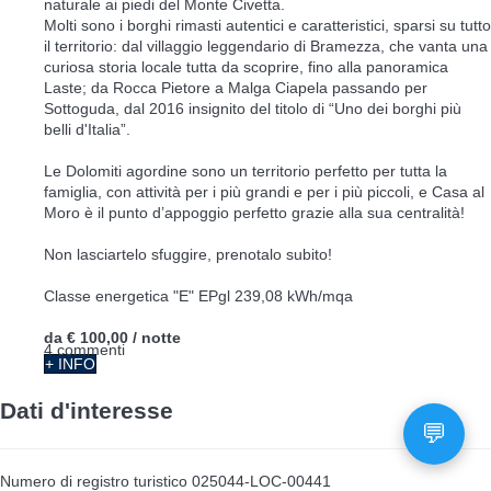
naturale ai piedi del Monte Civetta.
Molti sono i borghi rimasti autentici e caratteristici, sparsi su tutto
il territorio: dal villaggio leggendario di Bramezza, che vanta una
curiosa storia locale tutta da scoprire, fino alla panoramica
Laste; da Rocca Pietore a Malga Ciapela passando per
Sottoguda, dal 2016 insignito del titolo di “Uno dei borghi più
belli d'Italia”.
Le Dolomiti agordine sono un territorio perfetto per tutta la
famiglia, con attività per i più grandi e per i più piccoli, e Casa al
Moro è il punto d’appoggio perfetto grazie alla sua centralità!
Non lasciartelo sfuggire, prenotalo subito!
Classe energetica "E" EPgl 239,08 kWh/mqa
da
€ 100,00
/ notte
4 commenti
+ INFO
Dati d'interesse
Numero di registro turistico
025044-LOC-00441