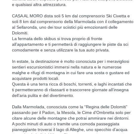
e qualsiasi altra attrezzatura.
CASA AL MORO dista soli 5 km dal comprensorio Ski Civetta e
soli 8 km dal comprensorio della Marmolada con il collegamento
al Sellaronda, uno dei tour sciistici più emozionanti delle
Dolomiti.
La fermata dello skibus si trova proprio di fronte
all’appartamento e ti permetterà di raggiungere le piste da sci
comodamente e senza utilizzare la tua auto privata.
In estate, la destinazione è molto conosciuta per i meravigliosi
sentieri escursionistici immersi nella natura e le numerose
malghe e rifugi di montagna in cui fare una sosta o gustare ed
acquistare prodotti locali.
Questa è una terra ricca di boschi, torrenti, e laghi incantati che
ti permetteranno di rilassarti e trascorrere giornate all’insegna
dell’aria pulita e del divertimento.
Dalla Marmolada, conosciuta come la “Regina delle Dolomiti”
passando per il Padon, la Mesola, le Cime d'Ombretta solo per
citare alcune delle montagne che potrai ammirare nei dintorni.
A pochi minuti di auto o tramite una comoda passeggiata
pianeggiante troverai il lago di Alleghe, uno specchio d'acqua