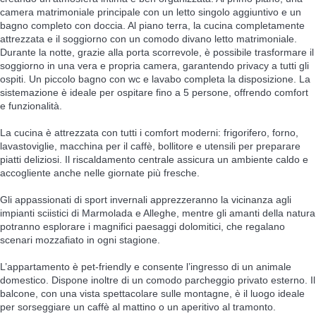
camera matrimoniale principale con un letto singolo aggiuntivo e un
bagno completo con doccia. Al piano terra, la cucina completamente
attrezzata e il soggiorno con un comodo divano letto matrimoniale.
Durante la notte, grazie alla porta scorrevole, è possibile trasformare il
soggiorno in una vera e propria camera, garantendo privacy a tutti gli
ospiti. Un piccolo bagno con wc e lavabo completa la disposizione. La
sistemazione è ideale per ospitare fino a 5 persone, offrendo comfort
e funzionalità.
La cucina è attrezzata con tutti i comfort moderni: frigorifero, forno,
lavastoviglie, macchina per il caffè, bollitore e utensili per preparare
piatti deliziosi. Il riscaldamento centrale assicura un ambiente caldo e
accogliente anche nelle giornate più fresche.
Gli appassionati di sport invernali apprezzeranno la vicinanza agli
impianti sciistici di Marmolada e Alleghe, mentre gli amanti della natura
potranno esplorare i magnifici paesaggi dolomitici, che regalano
scenari mozzafiato in ogni stagione.
L’appartamento è pet-friendly e consente l’ingresso di un animale
domestico. Dispone inoltre di un comodo parcheggio privato esterno. Il
balcone, con una vista spettacolare sulle montagne, è il luogo ideale
per sorseggiare un caffè al mattino o un aperitivo al tramonto.