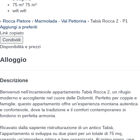
75 m²
75 m²
wifi
wifi
›
Rocca Pietore
›
Marmolada - Val Pettorina
› Tabià Rocca 2 - P1
Aggiungi a preferiti
Link copiato
Condividi
Disponibilità e prezzi
Alloggio
Descrizione
Benvenuti nell’incantevole appartamento Tabià Rocca 2, un rifugio
moderno e accogliente nel cuore delle Dolomiti. Perfetto per coppie e
famiglie, questo appartamento offre un'esperienza montana autentica
e confortevole, dove la tradizione e il comfort contemporaneo si
fondono in perfetta armonia.
Ricavato dalla sapiente ristrutturazione di un antico Tabià,
l’appartamento si sviluppa su due piani per un totale di 75 mq,
creando un’atmosfera intima e ben organizzata. Al primo piano, una