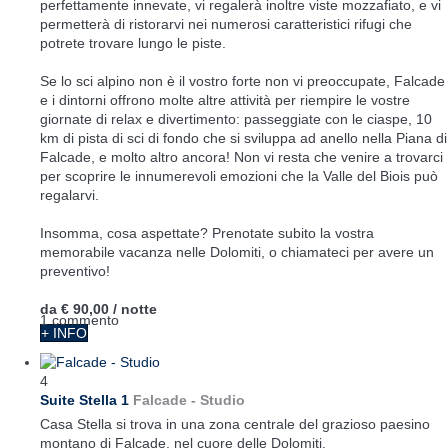
perfettamente innevate, vi regalerà inoltre viste mozzafiato, e vi
permetterà di ristorarvi nei numerosi caratteristici rifugi che
potrete trovare lungo le piste.
Se lo sci alpino non è il vostro forte non vi preoccupate, Falcade
e i dintorni offrono molte altre attività per riempire le vostre
giornate di relax e divertimento: passeggiate con le ciaspe, 10
km di pista di sci di fondo che si sviluppa ad anello nella Piana di
Falcade, e molto altro ancora! Non vi resta che venire a trovarci
per scoprire le innumerevoli emozioni che la Valle del Biois può
regalarvi.
Insomma, cosa aspettate? Prenotate subito la vostra
memorabile vacanza nelle Dolomiti, o chiamateci per avere un
preventivo!
da
€ 90,00
/ notte
1 commento
+ INFO
4
Suite Stella 1
Falcade -
Studio
Casa Stella si trova in una zona centrale del grazioso paesino
montano di Falcade, nel cuore delle Dolomiti.