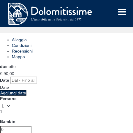
Menu
Alloggio
Condizioni
Recensioni
Mappa
da
/notte
€ 90,
00
Date
Date
Aggiungi date
Persone
1
Bambini