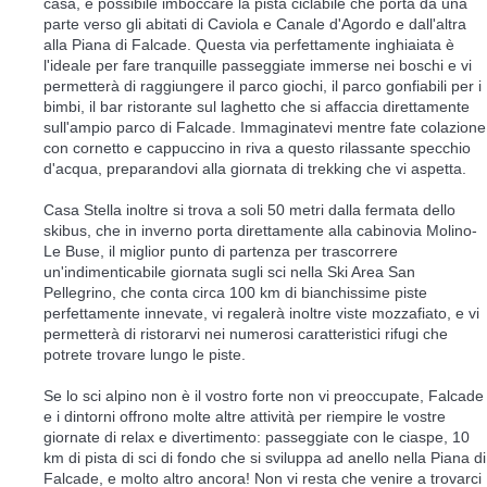
casa, è possibile imboccare la pista ciclabile che porta da una
parte verso gli abitati di Caviola e Canale d'Agordo e dall'altra
alla Piana di Falcade. Questa via perfettamente inghiaiata è
l'ideale per fare tranquille passeggiate immerse nei boschi e vi
permetterà di raggiungere il parco giochi, il parco gonfiabili per i
bimbi, il bar ristorante sul laghetto che si affaccia direttamente
sull'ampio parco di Falcade. Immaginatevi mentre fate colazione
con cornetto e cappuccino in riva a questo rilassante specchio
d'acqua, preparandovi alla giornata di trekking che vi aspetta.
Casa Stella inoltre si trova a soli 50 metri dalla fermata dello
skibus, che in inverno porta direttamente alla cabinovia Molino-
Le Buse, il miglior punto di partenza per trascorrere
un'indimenticabile giornata sugli sci nella Ski Area San
Pellegrino, che conta circa 100 km di bianchissime piste
perfettamente innevate, vi regalerà inoltre viste mozzafiato, e vi
permetterà di ristorarvi nei numerosi caratteristici rifugi che
potrete trovare lungo le piste.
Se lo sci alpino non è il vostro forte non vi preoccupate, Falcade
e i dintorni offrono molte altre attività per riempire le vostre
giornate di relax e divertimento: passeggiate con le ciaspe, 10
km di pista di sci di fondo che si sviluppa ad anello nella Piana di
Falcade, e molto altro ancora! Non vi resta che venire a trovarci