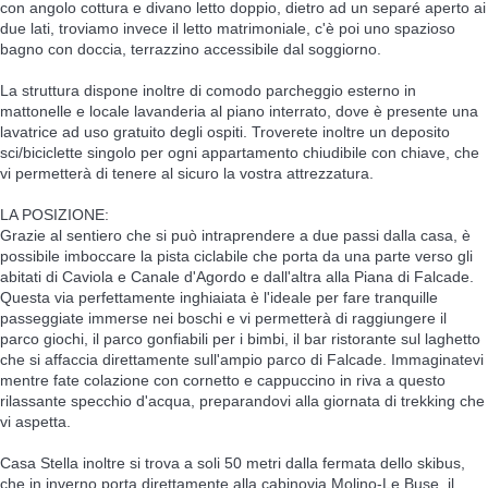
con angolo cottura e divano letto doppio, dietro ad un separé aperto ai
due lati, troviamo invece il letto matrimoniale, c'è poi uno spazioso
bagno con doccia, terrazzino accessibile dal soggiorno.
La struttura dispone inoltre di comodo parcheggio esterno in
mattonelle e locale lavanderia al piano interrato, dove è presente una
lavatrice ad uso gratuito degli ospiti. Troverete inoltre un deposito
sci/biciclette singolo per ogni appartamento chiudibile con chiave, che
vi permetterà di tenere al sicuro la vostra attrezzatura.
LA POSIZIONE:
Grazie al sentiero che si può intraprendere a due passi dalla casa, è
possibile imboccare la pista ciclabile che porta da una parte verso gli
abitati di Caviola e Canale d'Agordo e dall'altra alla Piana di Falcade.
Questa via perfettamente inghiaiata è l'ideale per fare tranquille
passeggiate immerse nei boschi e vi permetterà di raggiungere il
parco giochi, il parco gonfiabili per i bimbi, il bar ristorante sul laghetto
che si affaccia direttamente sull'ampio parco di Falcade. Immaginatevi
mentre fate colazione con cornetto e cappuccino in riva a questo
rilassante specchio d'acqua, preparandovi alla giornata di trekking che
vi aspetta.
Casa Stella inoltre si trova a soli 50 metri dalla fermata dello skibus,
che in inverno porta direttamente alla cabinovia Molino-Le Buse, il