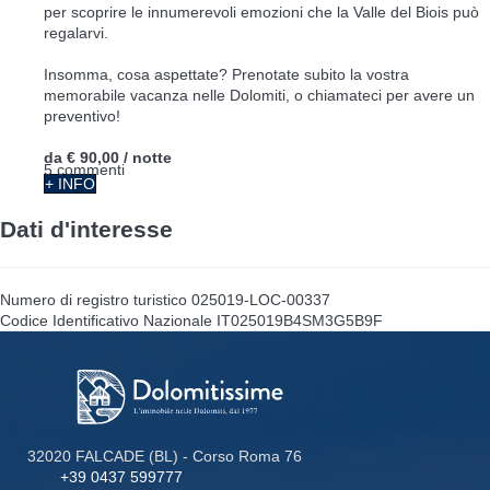
per scoprire le innumerevoli emozioni che la Valle del Biois può
regalarvi.
Insomma, cosa aspettate? Prenotate subito la vostra
memorabile vacanza nelle Dolomiti, o chiamateci per avere un
preventivo!
da
€ 90,00
/ notte
5 commenti
+ INFO
Dati d'interesse
Numero di registro turistico
025019-LOC-00337
Codice Identificativo Nazionale
IT025019B4SM3G5B9F
32020 FALCADE (BL) - Corso Roma 76
+39 0437 599777