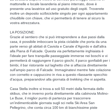
mattonelle e locale lavanderia al piano interrato, dove è
presente una lavatrice ad uso gratuito degli ospiti. Troverete
inoltre un deposito sci/biciclette singolo per ogni appartamento
chiudibile con chiave, che vi permetterà di tenere al sicuro la
vostra attrezzatura.
LA POSIZIONE:
Grazie al sentiero che si può intraprendere a due passi dalla
casa, è possibile imboccare la pista ciclabile che porta da una
parte verso gli abitati di Caviola e Canale d'Agordo e dall'altra
alla Piana di Falcade. Questa via perfettamente inghiaiata è
l'ideale per fare tranquille passeggiate immerse nei boschi e vi
permetterà di raggiungere il parco giochi, il parco gonfiabili per i
bimbi, il bar ristorante sul laghetto che si affaccia direttamente
sull'ampio parco di Falcade. Immaginatevi mentre fate colazione
con cornetto e cappuccino in riva a questo rilassante specchio
d'acqua, preparandovi alla giornata di trekking che vi aspetta.
Casa Stella inoltre si trova a soli 50 metri dalla fermata dello
skibus, che in inverno porta direttamente alla cabinovia Molino-
Le Buse, il miglior punto di partenza per trascorrere
un'indimenticabile giornata sugli sci nella Ski Area San
Pellegrino, che conta circa 100 km di bianchissime piste