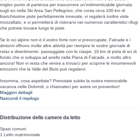
miglior punto di partenza per trascorrere un'indimenticabile giornata
sugli sci nella Ski Area San Pellegrino, che conta circa 100 km di
bianchissime piste perfettamente innevate, vi regalerà inoltre viste
mozzafiato, e vi permetterà di ristorarvi nei numerosi caratteristici rifugi
che potrete trovare lungo le piste.
Se lo sci alpino non è il vostro forte non vi preoccupate, Falcade e i
dintorni offrono molte altre attività per riempire le vostre giornate di
relax e divertimento: passeggiate con le ciaspe, 10 km di pista di sci di
fondo che si sviluppa ad anello nella Piana di Falcade, e molto altro
ancora! Non vi resta che venire a trovarci per scoprire le innumerevoli
emozioni che la Valle del Biois può regalarvi.
Insomma, cosa aspettate? Prenotate subito la vostra memorabile
vacanza nelle Dolomiti, o chiamateci per avere un preventivo!
Maggiori dettagli
Nascondi il riepilogo
Distribuzione delle camere da letto
Spazi comuni
1 Letto matrimoniale