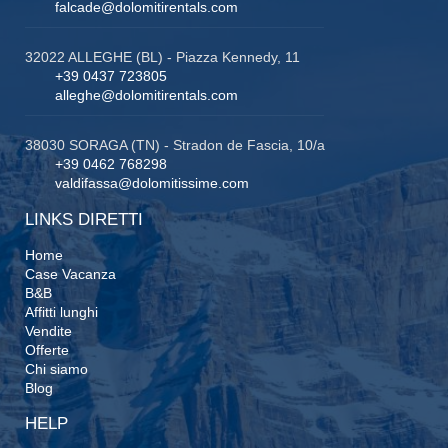
falcade@dolomitirentals.com
32022 ALLEGHE (BL) - Piazza Kennedy, 11
+39 0437 723805
alleghe@dolomitirentals.com
38030 SORAGA (TN) - Stradon de Fascia, 10/a
+39 0462 768298
valdifassa@dolomitissime.com
LINKS DIRETTI
Home
Case Vacanza
B&B
Affitti lunghi
Vendite
Offerte
Chi siamo
Blog
HELP