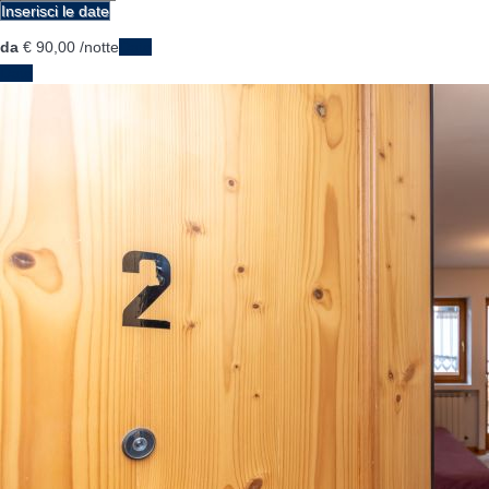
Inserisci le date
da
€ 90,
00
/notte
Date
Date