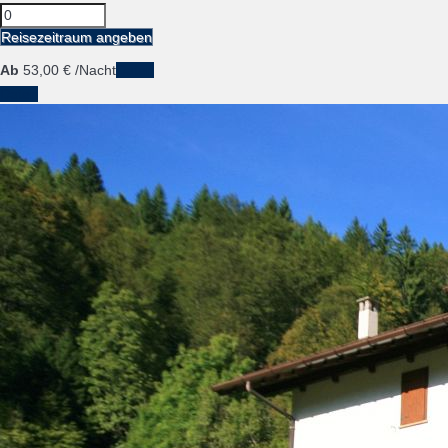
Reisezeitraum angeben
Ab
53,
00 €
/Nacht
Daten
Daten