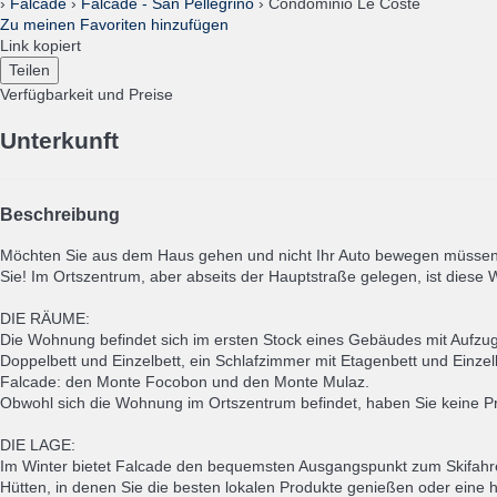
›
Falcade
›
Falcade - San Pellegrino
› Condominio Le Coste
Zu meinen Favoriten hinzufügen
Link kopiert
Teilen
Verfügbarkeit und Preise
Unterkunft
Beschreibung
Möchten Sie aus dem Haus gehen und nicht Ihr Auto bewegen müssen, 
Sie! Im Ortszentrum, aber abseits der Hauptstraße gelegen, ist diese 
DIE RÄUME:
Die Wohnung befindet sich im ersten Stock eines Gebäudes mit Aufzug
Doppelbett und Einzelbett, ein Schlafzimmer mit Etagenbett und Einze
Falcade: den Monte Focobon und den Monte Mulaz.
Obwohl sich die Wohnung im Ortszentrum befindet, haben Sie keine Probl
DIE LAGE:
Im Winter bietet Falcade den bequemsten Ausgangspunkt zum Skifahren
Hütten, in denen Sie die besten lokalen Produkte genießen oder ein