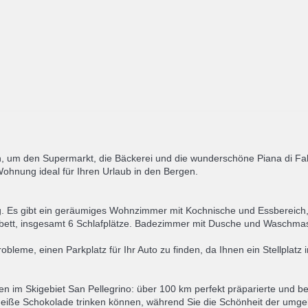
um den Supermarkt, die Bäckerei und die wunderschöne Piana di Falc
Wohnung ideal für Ihren Urlaub in den Bergen.
. Es gibt ein geräumiges Wohnzimmer mit Kochnische und Essbereich, 
lbett, insgesamt 6 Schlafplätze. Badezimmer mit Dusche und Waschmasc
eme, einen Parkplatz für Ihr Auto zu finden, da Ihnen ein Stellplatz i
 im Skigebiet San Pellegrino: über 100 km perfekt präparierte und be
e heiße Schokolade trinken können, während Sie die Schönheit der um