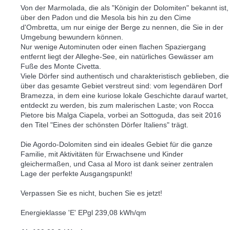
Von der Marmolada, die als "Königin der Dolomiten" bekannt ist,
über den Padon und die Mesola bis hin zu den Cime
d'Ombretta, um nur einige der Berge zu nennen, die Sie in der
Umgebung bewundern können.
Nur wenige Autominuten oder einen flachen Spaziergang
entfernt liegt der Alleghe-See, ein natürliches Gewässer am
Fuße des Monte Civetta.
Viele Dörfer sind authentisch und charakteristisch geblieben, die
über das gesamte Gebiet verstreut sind: vom legendären Dorf
Bramezza, in dem eine kuriose lokale Geschichte darauf wartet,
entdeckt zu werden, bis zum malerischen Laste; von Rocca
Pietore bis Malga Ciapela, vorbei an Sottoguda, das seit 2016
den Titel "Eines der schönsten Dörfer Italiens" trägt.
Die Agordo-Dolomiten sind ein ideales Gebiet für die ganze
Familie, mit Aktivitäten für Erwachsene und Kinder
gleichermaßen, und Casa al Moro ist dank seiner zentralen
Lage der perfekte Ausgangspunkt!
Verpassen Sie es nicht, buchen Sie es jetzt!
Energieklasse 'E' EPgl 239,08 kWh/qm