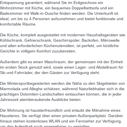
Entspannung garantiert, während Sie im Erdgeschoss ein
Wohnzimmer mit Küche, ein bequemes Doppelbettsofa und ein
Badezimmer mit Walk-in-Dusche finden werden. Die Unterkunft ist
ideal, um bis zu 4 Personen aufzunehmen und bietet funktionale und
komfortable Räume.
Die Küche, komplett ausgestattet mit modernen Haushaltsgeräten wie
Kühlschrank, Gefrierschrank, Geschirrspüler, Backofen, Mikrowelle
und allen erforderlichen Küchenutensilien, ist perfekt, um köstliche
Gerichte in völligem Komfort zuzubereiten.
Außerdem gibt es einen Waschraum, der gemeinsam mit der Einheit
im ersten Stock genutzt wird, sowie einen Lager- und Abstellraum für
Ski und Fahrräder, der den Gästen zur Verfügung steht.
Die Wintersportbegeisterten werden die Nähe zu den Skigebieten von
Marmolada und Alleghe schätzen, während Naturliebhaber sich in die
prächtigen Dolomiten-Landschaften eintauchen können, die in jeder
Jahreszeit atemberaubende Ausblicke bieten.
Die Wohnung ist haustierfreundlich und erlaubt die Mitnahme eines
Haustieres. Sie verfügt über einen privaten Außenparkplatz. Darüber
hinaus stehen kostenloses WLAN und ein Fernseher zur Verfügung,
um den Aufenthalt noch angenehmer zu gestalten.