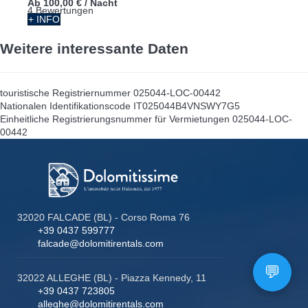
Ab
100,00 €
/ Nacht
4 Bewertungen
+ INFO
Weitere interessante Daten
touristische Registriernummer
025044-LOC-00442
Nationalen Identifikationscode
IT025044B4VNSWY7G5
Einheitliche Registrierungsnummer für Vermietungen
025044-LOC-
00442
32020 FALCADE (BL) - Corso Roma 76
+39 0437 599777
falcade@dolomitirentals.com
32022 ALLEGHE (BL) - Piazza Kennedy, 11
+39 0437 723805
alleghe@dolomitirentals.com