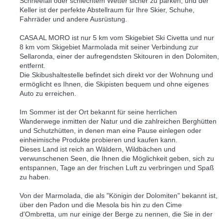
Schneefall oder schlechtem Wetter sicher zu parken, und der
Keller ist der perfekte Abstellraum für Ihre Skier, Schuhe,
Fahrräder und andere Ausrüstung.
CASA AL MORO ist nur 5 km vom Skigebiet Ski Civetta und nur
8 km vom Skigebiet Marmolada mit seiner Verbindung zur
Sellaronda, einer der aufregendsten Skitouren in den Dolomiten,
entfernt.
Die Skibushaltestelle befindet sich direkt vor der Wohnung und
ermöglicht es Ihnen, die Skipisten bequem und ohne eigenes
Auto zu erreichen.
Im Sommer ist der Ort bekannt für seine herrlichen
Wanderwege inmitten der Natur und die zahlreichen Berghütten
und Schutzhütten, in denen man eine Pause einlegen oder
einheimische Produkte probieren und kaufen kann.
Dieses Land ist reich an Wäldern, Wildbächen und
verwunschenen Seen, die Ihnen die Möglichkeit geben, sich zu
entspannen, Tage an der frischen Luft zu verbringen und Spaß
zu haben.
Von der Marmolada, die als "Königin der Dolomiten" bekannt ist,
über den Padon und die Mesola bis hin zu den Cime
d'Ombretta, um nur einige der Berge zu nennen, die Sie in der