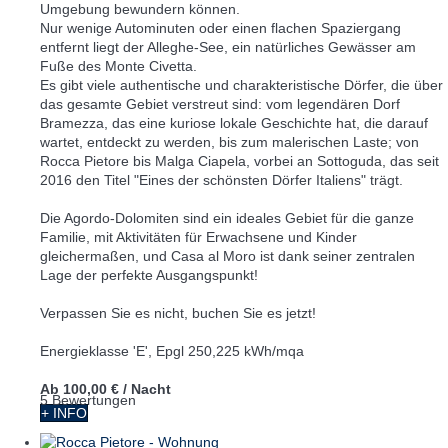
Umgebung bewundern können.
Nur wenige Autominuten oder einen flachen Spaziergang
entfernt liegt der Alleghe-See, ein natürliches Gewässer am
Fuße des Monte Civetta.
Es gibt viele authentische und charakteristische Dörfer, die über
das gesamte Gebiet verstreut sind: vom legendären Dorf
Bramezza, das eine kuriose lokale Geschichte hat, die darauf
wartet, entdeckt zu werden, bis zum malerischen Laste; von
Rocca Pietore bis Malga Ciapela, vorbei an Sottoguda, das seit
2016 den Titel "Eines der schönsten Dörfer Italiens" trägt.
Die Agordo-Dolomiten sind ein ideales Gebiet für die ganze
Familie, mit Aktivitäten für Erwachsene und Kinder
gleichermaßen, und Casa al Moro ist dank seiner zentralen
Lage der perfekte Ausgangspunkt!
Verpassen Sie es nicht, buchen Sie es jetzt!
Energieklasse 'E', Epgl 250,225 kWh/mqa
Ab
100,00 €
/ Nacht
5 Bewertungen
+ INFO