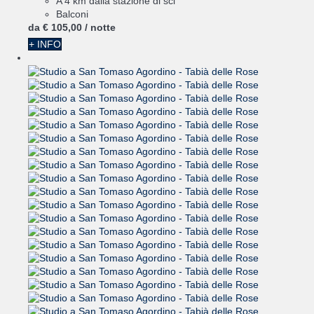
A 4 km dalla stazione di sci
Balconi
da
€ 105,
00
/ notte
+ INFO