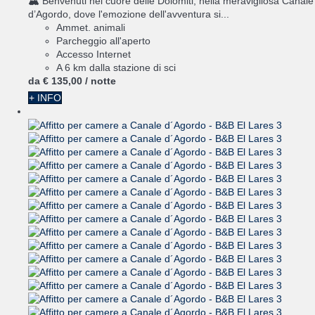
🏔️ Benvenuti nel cuore delle Dolomiti, nella meravigliosa Canale
d’Agordo, dove l'emozione dell'avventura si...
Ammet. animali
Parcheggio all'aperto
Accesso Internet
A 6 km dalla stazione di sci
da
€ 135,
00
/ notte
+ INFO