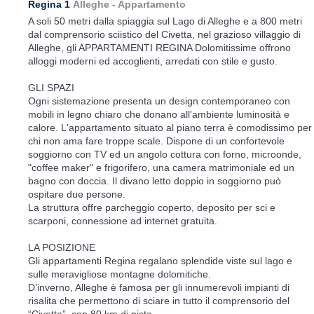
Regina 1
Alleghe -
Appartamento
A soli 50 metri dalla spiaggia sul Lago di Alleghe e a 800 metri
dal comprensorio sciistico del Civetta, nel grazioso villaggio di
Alleghe, gli APPARTAMENTI REGINA Dolomitissime offrono
alloggi moderni ed accoglienti, arredati con stile e gusto.
GLI SPAZI
Ogni sistemazione presenta un design contemporaneo con
mobili in legno chiaro che donano all'ambiente luminosità e
calore. L'appartamento situato al piano terra è comodissimo per
chi non ama fare troppe scale. Dispone di un confortevole
soggiorno con TV ed un angolo cottura con forno, microonde,
"coffee maker" e frigorifero, una camera matrimoniale ed un
bagno con doccia. Il divano letto doppio in soggiorno può
ospitare due persone.
La struttura offre parcheggio coperto, deposito per sci e
scarponi, connessione ad internet gratuita.
LA POSIZIONE
Gli appartamenti Regina regalano splendide viste sul lago e
sulle meravigliose montagne dolomitiche.
D’inverno, Alleghe è famosa per gli innumerevoli impianti di
risalita che permettono di sciare in tutto il comprensorio del
“Civetta”, con 80 km di piste.