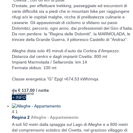
D'estate, per effettuare trekking, passeggiate ed escursioni di
varie difficoltà sia a piedi che in mountain bike per raggiungere
rifugi e/o le ospitali malghe, ricche di prelibatezze culinarie e
casearie. Gli appassionati di ciclismo si sfidano sui passi
Dolomitici, percorsi, ogni anno, dai professionisti del Giro d’Italia.
Da non perdere: la "Regina delle Dolomiti", la MARMOLADA, le
trincee della Grande Guerra, il pittoresco Castello di "Andraz".
Alleghe dista solo 45 minuti d'auto da Cortina d'Ampezzo.
Distanza dal centro e dagli impianti Civetta: 800 mt
Impianti Marmolada / Sellaronda: km 14
Fermata skibus: 100 mt
Classe energetica "G" Epgl >674,53 kWh/mqa
da
€ 117,00
/ notte
4 commenti
+ INFO
4
1
Regina 2
Alleghe -
Appartamento
A soli 50 metri dalla spiaggia sul Lago di Alleghe e a 800 metri
dal comprensorio sciistico del Civetta, nel grazioso villaggio di