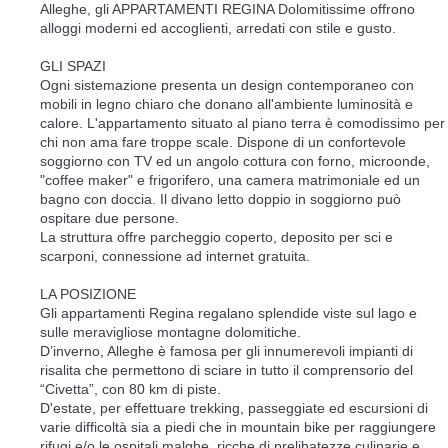
Alleghe, gli APPARTAMENTI REGINA Dolomitissime offrono
alloggi moderni ed accoglienti, arredati con stile e gusto.
GLI SPAZI
Ogni sistemazione presenta un design contemporaneo con
mobili in legno chiaro che donano all'ambiente luminosità e
calore. L'appartamento situato al piano terra è comodissimo per
chi non ama fare troppe scale. Dispone di un confortevole
soggiorno con TV ed un angolo cottura con forno, microonde,
"coffee maker" e frigorifero, una camera matrimoniale ed un
bagno con doccia. Il divano letto doppio in soggiorno può
ospitare due persone.
La struttura offre parcheggio coperto, deposito per sci e
scarponi, connessione ad internet gratuita.
LA POSIZIONE
Gli appartamenti Regina regalano splendide viste sul lago e
sulle meravigliose montagne dolomitiche.
D’inverno, Alleghe è famosa per gli innumerevoli impianti di
risalita che permettono di sciare in tutto il comprensorio del
“Civetta”, con 80 km di piste.
D'estate, per effettuare trekking, passeggiate ed escursioni di
varie difficoltà sia a piedi che in mountain bike per raggiungere
rifugi e/o le ospitali malghe, ricche di prelibatezze culinarie e