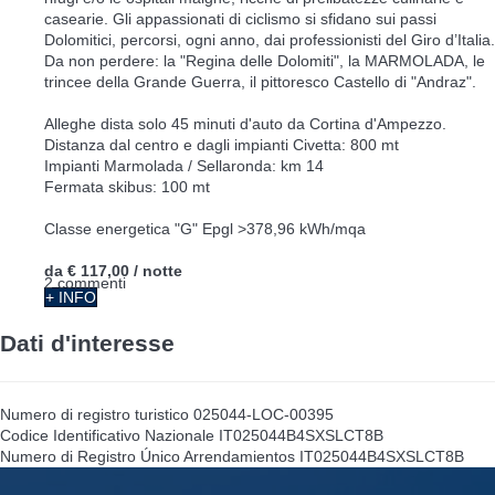
casearie. Gli appassionati di ciclismo si sfidano sui passi
Dolomitici, percorsi, ogni anno, dai professionisti del Giro d’Italia.
Da non perdere: la "Regina delle Dolomiti", la MARMOLADA, le
trincee della Grande Guerra, il pittoresco Castello di "Andraz".
Alleghe dista solo 45 minuti d'auto da Cortina d'Ampezzo.
Distanza dal centro e dagli impianti Civetta: 800 mt
Impianti Marmolada / Sellaronda: km 14
Fermata skibus: 100 mt
Classe energetica "G" Epgl >378,96 kWh/mqa
da
€ 117,00
/ notte
2 commenti
+ INFO
Dati d'interesse
Numero di registro turistico
025044-LOC-00395
Codice Identificativo Nazionale
IT025044B4SXSLCT8B
Numero di Registro Único Arrendamientos
IT025044B4SXSLCT8B