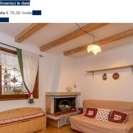
Inserisci le date
da
€ 76,
00
/notte
Date
Date