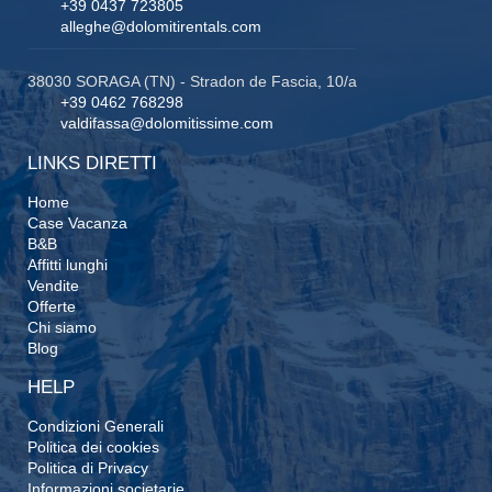
+39 0437 723805
alleghe@dolomitirentals.com
38030 SORAGA (TN) - Stradon de Fascia, 10/a
+39 0462 768298
valdifassa@dolomitissime.com
LINKS DIRETTI
Home
Case Vacanza
B&B
Affitti lunghi
Vendite
Offerte
Chi siamo
Blog
HELP
Condizioni Generali
Politica dei cookies
Politica di Privacy
Informazioni societarie