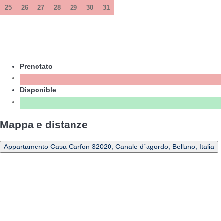
25
26
27
28
29
30
31
Prenotato
Disponible
Mappa e distanze
Appartamento Casa Carfon 32020, Canale d´agordo, Belluno, Italia