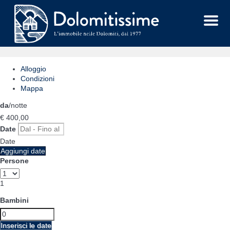
Menu
Alloggio
Condizioni
Mappa
da
/notte
€ 400,
00
Date
Date
Aggiungi date
Persone
1
Bambini
Inserisci le date