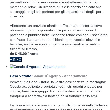
permettono di rimanere connessi e intrattenersi durante i
momenti di relax. Un ulteriore plus è lo spazio dedicato allo
stoccaggio degli sci, perfetto per gli appassionati degli sport
invernali.
All'esterno, un grazioso giardino offre un'area esterna dove
rilassarsi dopo una giornata sulle piste o di escursioni. Il
parcheggio pubblico nelle vicinanze rende comodo il soggiorno
con l'auto. L'appartamento è ideale per gruppi di giovani e
famiglie, anche se non sono ammessi animali ed è vietato
fumare all'interno.
da
€ 48,00
/ notte
+ INFO
4
1
Casa Vittorio
Canale d´Agordo -
Appartamento
Benvenuti a Casa Vittorio, la vostra oasi perfetta in montagna!
Questa accogliente proprietà di 60 metri quadri è ideale per
coppie, famiglie e gruppi di amici che desiderano una fuga
tranquilla e confortevole lontano dalla frenesia della città.
La casa è situata in una zona tranquilla immersa nella bellezza
delle montagne, con una splendida vista panoramica che vi