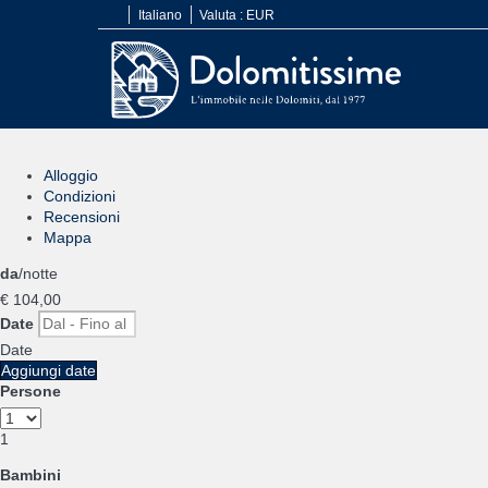
Italiano
Valuta :
EUR
Alloggio
Condizioni
Recensioni
Mappa
da
/notte
€ 104,
00
Date
Date
Aggiungi date
Persone
1
Bambini