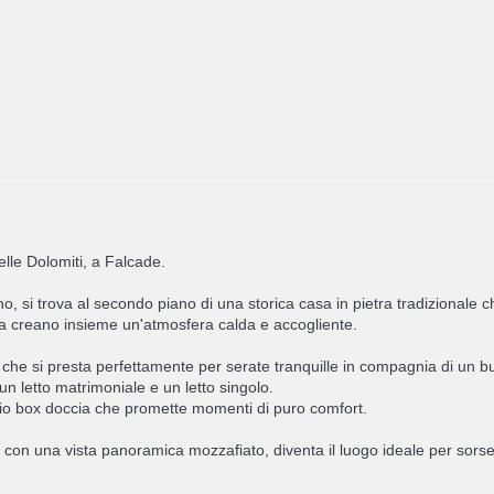
lle Dolomiti, a Falcade.
i trova al secondo piano di una storica casa in pietra tradizionale che
sta creano insieme un'atmosfera calda e accogliente.
 che si presta perfettamente per serate tranquille in compagnia di un bu
n letto matrimoniale e un letto singolo.
mpio box doccia che promette momenti di puro comfort.
con una vista panoramica mozzafiato, diventa il luogo ideale per sorseg