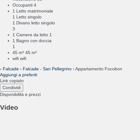
Occupanti
4
1 Letto matrimoniale
1 Letto singolo
1 Divano letto singolo
3
1 Camere da letto
1
1 Bagno con doccia
1
45 m²
45 m²
wifi
wifi
›
Falcade
›
Falcade - San Pellegrino
› Appartamento Focobon
Aggiungi a preferiti
Link copiato
Condividi
Disponibilità e prezzi
Video