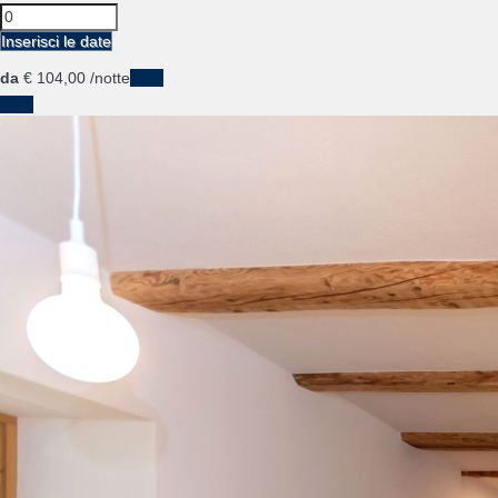
Inserisci le date
da
€ 104,
00
/notte
Date
Date