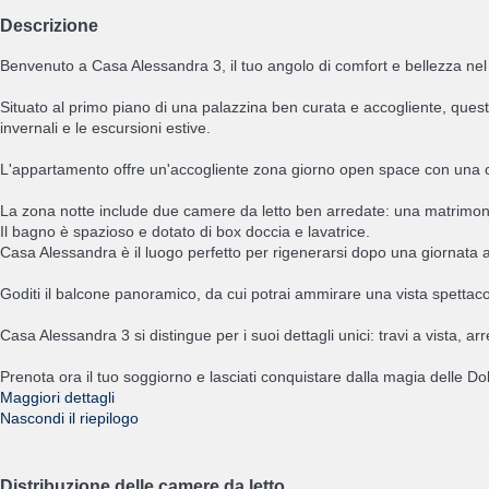
Descrizione
Benvenuto a Casa Alessandra 3, il tuo angolo di comfort e bellezza nel 
Situato al primo piano di una palazzina ben curata e accogliente, questo
invernali e le escursioni estive.
L'appartamento offre un'accogliente zona giorno open space con una c
La zona notte include due camere da letto ben arredate: una matrimonia
Il bagno è spazioso e dotato di box doccia e lavatrice.
Casa Alessandra è il luogo perfetto per rigenerarsi dopo una giornata al
Goditi il balcone panoramico, da cui potrai ammirare una vista spettaco
Casa Alessandra 3 si distingue per i suoi dettagli unici: travi a vista, 
Prenota ora il tuo soggiorno e lasciati conquistare dalla magia delle Dol
Maggiori dettagli
Nascondi il riepilogo
Distribuzione delle camere da letto