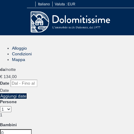
Italiano
Valuta :
EUR
Alloggio
Condizioni
Mappa
da
/notte
€ 134,
00
Date
Date
Aggiungi date
Persone
1
Bambini