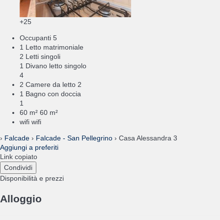
+25
Occupanti
5
1 Letto matrimoniale
2 Letti singoli
1 Divano letto singolo
4
2 Camere da letto
2
1 Bagno con doccia
1
60 m²
60 m²
wifi
wifi
›
Falcade
›
Falcade - San Pellegrino
› Casa Alessandra 3
Aggiungi a preferiti
Link copiato
Condividi
Disponibilità e prezzi
Alloggio