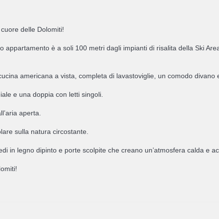
cuore delle Dolomiti!
 appartamento è a soli 100 metri dagli impianti di risalita della Ski Ar
ucina americana a vista, completa di lavastoviglie, un comodo divano
le e una doppia con letti singoli.
l’aria aperta.
lare sulla natura circostante.
arredi in legno dipinto e porte scolpite che creano un’atmosfera calda e a
omiti!