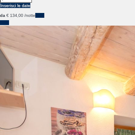
Inserisci le date
da
€ 134,
00
/notte
Date
Date