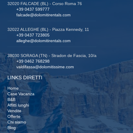
32020 FALCADE (BL) - Corso Roma 76
+39 0437 599777
falcade@dolomitirentals.com
32022 ALLEGHE (BL) - Piazza Kennedy, 11
+39 0437 723805
alleghe@dolomitirentals.com
38030 SORAGA (TN) - Stradon de Fascia, 10/a
+39 0462 768298
valdifassa@dolomitissime.com
LINKS DIRETTI
Home
Case Vacanza
B&B
Affitti lunghi
Vendite
Offerte
Chi siamo
Blog