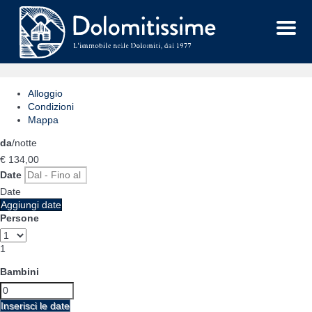
Menu
Alloggio
Condizioni
Mappa
da
/notte
€ 134,
00
Date
Date
Aggiungi date
Persone
1
Bambini
Inserisci le date