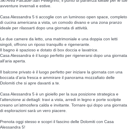
Ski Area Falcade-San Pellegrino, il punto di partenza ideale per le tue
avventure invernali e estive.
Casa Alessandra 5 ti accoglie con un luminoso open space, completo
di cucina americana a vista, un comodo divano e una zona pranzo
ideale per rilassarti dopo una giornata di attività.
Le due camere da letto, una matrimoniale e una doppia con letti
singoli, offrono un riposo tranquillo e rigenerante.
Il bagno è spazioso e dotato di box doccia e lavatrice.
Casa Alessandra è il luogo perfetto per rigenerarsi dopo una giornata
all’aria aperta.
Il balcone privato è il luogo perfetto per iniziare la giornata con una
boccata d’aria fresca e ammirare il panorama mozzafiato delle
Dolomiti che si apre davanti a te.
Casa Alessandra 5 è un gioiello per la sua posizione strategica e
l’attenzione ai dettagli: travi a vista, arredi in legno e porte scolpite
creano un’atmosfera calda e invitante. Tornare qui dopo una giornata
di esplorazioni sarà un vero piacere.
Prenota oggi stesso e scopri il fascino delle Dolomiti con Casa
Alessandra 5!