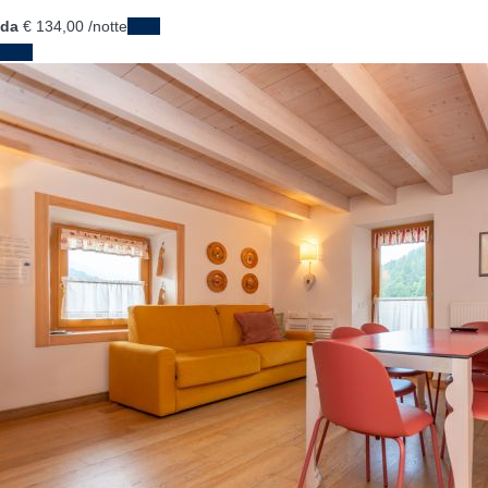
da
€ 134,
00
/notte
Date
Date