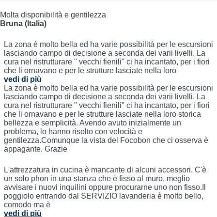
Molta disponibilità e gentilezza
Bruna (Italia)
La zona è molto bella ed ha varie possibilità per le escursioni
lasciando campo di decisione a seconda dei varii livelli. La
cura nel ristrutturare " vecchi fienili" ci ha incantato, per i fiori
che li ornavano e per le strutture lasciate nella loro
vedi di più
La zona è molto bella ed ha varie possibilità per le escursioni
lasciando campo di decisione a seconda dei varii livelli. La
cura nel ristrutturare " vecchi fienili" ci ha incantato, per i fiori
che li ornavano e per le strutture lasciate nella loro storica
bellezza e semplicità. Avendo avuto inizialmente un
problema, lo hanno risolto con velocità e
gentilezza.Comunque la vista del Focobon che ci osserva è
appagante. Grazie
L'attrezzatura in cucina è mancante di alcuni accessori. C'è
un solo phon in una stanza che è fisso al muro, meglio
avvisare i nuovi inquilini oppure procurarne uno non fisso.Il
poggiolo entrando dal SERVIZIO lavanderia è molto bello,
comodo ma è
vedi di più