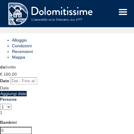
Menu
Alloggio
Condizioni
Recensioni
Mappa
da
/notte
€ 160,
00
Date
Date
Aggiungi date
Persone
1
Bambini