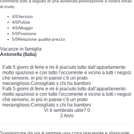
commenti solo a seguito di una avvenuta prenotazione e nostra email
di invito.
4
/5
Servizio
4
/5
Pulizie
4
/5
Alloggio
5
/5
Posizione
5
/5
Relazione qualità-prezzo
Vacanze in famiglia
Antonella (Italia)
Fatti 5 giorni di ferie e mi è piaciuto tutto dall'appartamento
molto spazioso e con tutto l'occorrente e vicino a tutti i negozi
che servono, in più in paese c'è un prato
meraviglioso.Consigliato x chi ha bambini
Fatti 5 giorni di ferie e mi è piaciuto tutto dall'appartamento
molto spazioso e con tutto l'occorrente e vicino a tutti i negozi
che servono, in più in paese c'è un prato
meraviglioso.Consigliato x chi ha bambini
Vi è sembrato utile?
0
2 Anni
Soggiornare da voi é sempre una cosa piacevole e rilassante