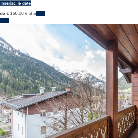
Inserisci le date
da
€ 160,
00
/notte
Date
Date