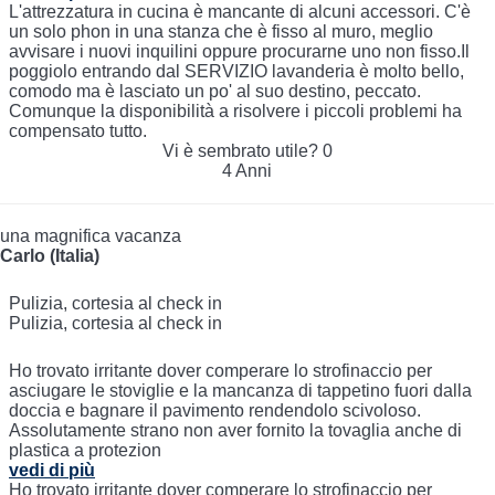
L'attrezzatura in cucina è mancante di alcuni accessori. C'è
un solo phon in una stanza che è fisso al muro, meglio
avvisare i nuovi inquilini oppure procurarne uno non fisso.Il
poggiolo entrando dal SERVIZIO lavanderia è molto bello,
comodo ma è lasciato un po' al suo destino, peccato.
Comunque la disponibilità a risolvere i piccoli problemi ha
compensato tutto.
Vi è sembrato utile?
0
4 Anni
una magnifica vacanza
Carlo (Italia)
Pulizia, cortesia al check in
Pulizia, cortesia al check in
Ho trovato irritante dover comperare lo strofinaccio per
asciugare le stoviglie e la mancanza di tappetino fuori dalla
doccia e bagnare il pavimento rendendolo scivoloso.
Assolutamente strano non aver fornito la tovaglia anche di
plastica a protezion
vedi di più
Ho trovato irritante dover comperare lo strofinaccio per