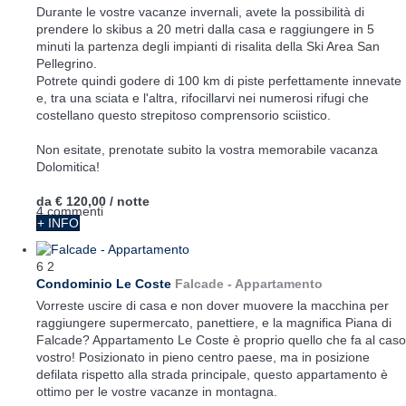
Durante le vostre vacanze invernali, avete la possibilità di
prendere lo skibus a 20 metri dalla casa e raggiungere in 5
minuti la partenza degli impianti di risalita della Ski Area San
Pellegrino.
Potrete quindi godere di 100 km di piste perfettamente innevate
e, tra una sciata e l'altra, rifocillarvi nei numerosi rifugi che
costellano questo strepitoso comprensorio sciistico.
Non esitate, prenotate subito la vostra memorabile vacanza
Dolomitica!
da
€ 120,00
/ notte
4 commenti
+ INFO
6
2
Condominio Le Coste
Falcade -
Appartamento
Vorreste uscire di casa e non dover muovere la macchina per
raggiungere supermercato, panettiere, e la magnifica Piana di
Falcade? Appartamento Le Coste è proprio quello che fa al caso
vostro! Posizionato in pieno centro paese, ma in posizione
defilata rispetto alla strada principale, questo appartamento è
ottimo per le vostre vacanze in montagna.