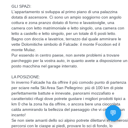
GLI SPAZI:
L'appartamento si sviluppa al primo piano di una palazzina
dotata di ascensore. Ci sono un ampio soggiorno con angolo
cottura e zona pranzo dotato di forno e lavastoviglie, una
camera con letto matrimoniale e letto singolo, una camera con
letto a castello e letto singolo, per un totale di 6 posti letto.
Bagno con doccia e lavatrice, terrazzo dal quale ammirare le
vette Dolomitiche simbolo di Falcade: il monte Focobon ed il
monte Mulaz.
Pur essendo in centro paese, non avrete problemi a trovare
parcheggio per la vostra auto, in quanto avete a disposizione un
posto macchina nel garage interrato.
LA POSIZIONE:
In inverno Falcade ha da offrire il più comodo punto di partenza
per sciare nella Ski Area San Pellegrino: più di 100 km di piste
perfettamente battute e innevate, panorami mozzafiato e
caratteristici rifugi dove potrete gustare i migliori prodotti tipici a
km 0 che la zona ha da offrire, o ancora bere una cioccolata
calda ammirando la bellezza del paesaggio che vi circonda, un
incanto!
Se non siete amanti dello sci alpino potrete dilettarvi in numerosi
percorsi con le ciaspe ai piedi, provare lo sci di fondo, lo