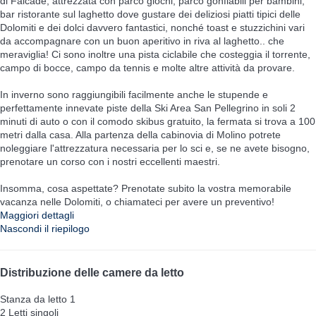
di Falcade, attrezzata con parco giochi, parco gonfiabili per bambini,
bar ristorante sul laghetto dove gustare dei deliziosi piatti tipici delle
Dolomiti e dei dolci davvero fantastici, nonché toast e stuzzichini vari
da accompagnare con un buon aperitivo in riva al laghetto.. che
meraviglia! Ci sono inoltre una pista ciclabile che costeggia il torrente,
campo di bocce, campo da tennis e molte altre attività da provare.
In inverno sono raggiungibili facilmente anche le stupende e
perfettamente innevate piste della Ski Area San Pellegrino in soli 2
minuti di auto o con il comodo skibus gratuito, la fermata si trova a 100
metri dalla casa. Alla partenza della cabinovia di Molino potrete
noleggiare l'attrezzatura necessaria per lo sci e, se ne avete bisogno,
prenotare un corso con i nostri eccellenti maestri.
Insomma, cosa aspettate? Prenotate subito la vostra memorabile
vacanza nelle Dolomiti, o chiamateci per avere un preventivo!
Maggiori dettagli
Nascondi il riepilogo
Distribuzione delle camere da letto
Stanza da letto 1
2 Letti singoli