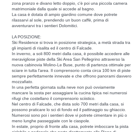
zona pranzo e divano letto doppio, c'è poi una piccola camera
matrimoniale dalla quale si accede al bagno.
La casa è dotata di ampio giardino comune dove potrete
rilassarvi al sole, prendendo un buon caffè, prima di
avventurarvi tra i sentieri Dolomitici.
LA POSIZIONE:
Ski Residence si trova in posizione strategica, a metà strada tra
gli impianti di risalita ed il centro di Falcade.
In inverno, a soli 800 metri dalla casa, è possibile accedere alle
meravigliose piste della Ski Area San Pellegrino attraverso la
nuova cabinovia Molino-Le Buse, punto di partenza ottimale per
sciare in tutta l'area. Il comprensorio conta circa 100 km di piste
sempre perfettamente innevate e che offrono panorami davvero
mozzafiato.
In una perfetta giornata sulla neve non può ovviamente
mancare la sosta per assaggiare la cucina tipica nei numerosi
rifugi che costellano il comprensorio sciistico.
Nel centro di Falcade, che dista solo 700 metri dalla casa, si
possono praticare lo sci di fondo ed il pattinaggio su ghiaccio.
Numerosi sono poi i sentieri dove vi potrete cimentare in più o
meno lunghe passeggiate con le ciaspole.
In estate, proprio di fronte alla casa, potrete imboccare la pista