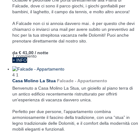
ciclabile e pedonale che porta direttamente alla Piana di
Falcade, dove ci sono il parco giochi, i giochi gonfiabili per
bambini, il laghetto, il campo da tennis, e molto altro ancora!
A Falcade non ci si annoia davvero mai.. è per questo che devi
chiamarci o inviarci una mail per avere subito un preventivo ad
hoc per la tua strepitosa vacanza nelle Dolomiti! Puoi anche
prenotare direttamente dal nostro sito.
da
€ 41,00
/ notte
1 commento
+ INFO
4
1
Casa Molino La Stua
Falcade -
Appartamento
Benvenuto a Casa Molino La Stua, un gioiello al piano terra di
un antico edificio recentemente ristrutturato per offrirti
un'esperienza di vacanza davvero unica.
Perfetto per due persone, l'appartamento combina
armoniosamente il fascino della tradizione, con una “stua” in
legno tradizionale delle Dolomiti, e il comfort della modernità con
mobili eleganti e funzionali.