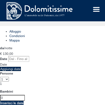
Menu
Alloggio
Condizioni
Mappa
da
/notte
€ 130,
00
Date
Date
Aggiungi date
Persone
1
Bambini
Inserisci le date