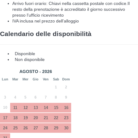
Arrivo fuori orario: Chiavi nella cassetta postale con codice.Il
resto della prenotazione è accreditato il giorno successivo
presso l'ufficio ricevimento
IVA inclusa nel prezzo dell'alloggio
Calendario delle disponibilità
Disponible
Non disponibile
AGOSTO - 2026
Lun
Mar
Mer
Gio
Ven
Sab
Dom
1
2
3
4
5
6
7
8
9
10
11
12
13
14
15
16
17
18
19
20
21
22
23
24
25
26
27
28
29
30