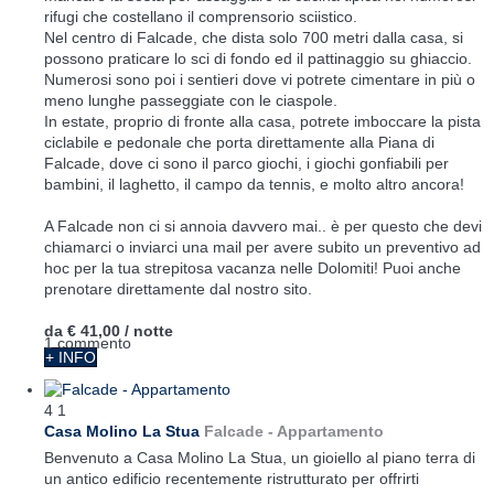
rifugi che costellano il comprensorio sciistico.
Nel centro di Falcade, che dista solo 700 metri dalla casa, si
possono praticare lo sci di fondo ed il pattinaggio su ghiaccio.
Numerosi sono poi i sentieri dove vi potrete cimentare in più o
meno lunghe passeggiate con le ciaspole.
In estate, proprio di fronte alla casa, potrete imboccare la pista
ciclabile e pedonale che porta direttamente alla Piana di
Falcade, dove ci sono il parco giochi, i giochi gonfiabili per
bambini, il laghetto, il campo da tennis, e molto altro ancora!
A Falcade non ci si annoia davvero mai.. è per questo che devi
chiamarci o inviarci una mail per avere subito un preventivo ad
hoc per la tua strepitosa vacanza nelle Dolomiti! Puoi anche
prenotare direttamente dal nostro sito.
da
€ 41,00
/ notte
1 commento
+ INFO
4
1
Casa Molino La Stua
Falcade -
Appartamento
Benvenuto a Casa Molino La Stua, un gioiello al piano terra di
un antico edificio recentemente ristrutturato per offrirti