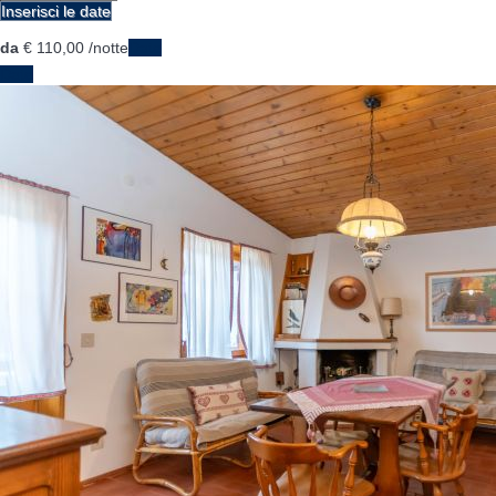
Inserisci le date
da
€ 110,
00
/notte
Date
Date