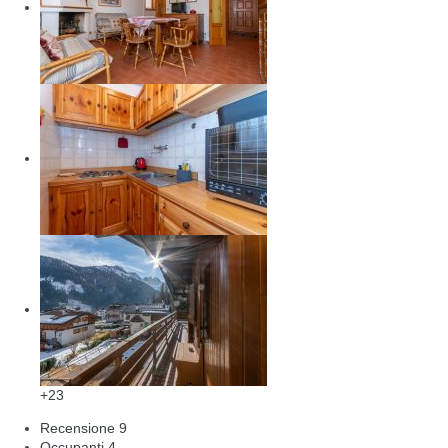
+23
Recensione
9
Occupanti
4