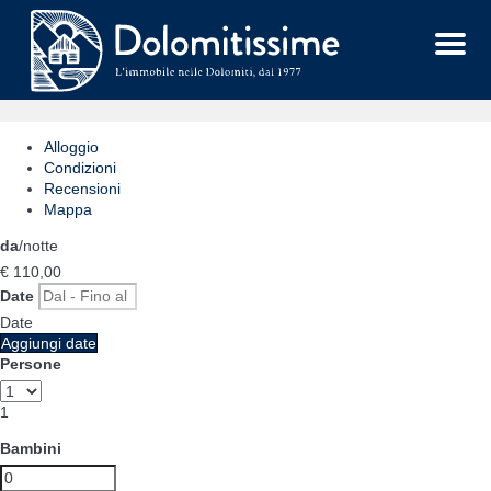
Menu
Alloggio
Condizioni
Recensioni
Mappa
da
/notte
€ 110,
00
Date
Date
Aggiungi date
Persone
1
Bambini