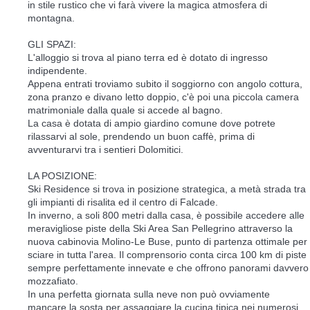
in stile rustico che vi farà vivere la magica atmosfera di
montagna.
GLI SPAZI:
L'alloggio si trova al piano terra ed è dotato di ingresso
indipendente.
Appena entrati troviamo subito il soggiorno con angolo cottura,
zona pranzo e divano letto doppio, c'è poi una piccola camera
matrimoniale dalla quale si accede al bagno.
La casa è dotata di ampio giardino comune dove potrete
rilassarvi al sole, prendendo un buon caffè, prima di
avventurarvi tra i sentieri Dolomitici.
LA POSIZIONE:
Ski Residence si trova in posizione strategica, a metà strada tra
gli impianti di risalita ed il centro di Falcade.
In inverno, a soli 800 metri dalla casa, è possibile accedere alle
meravigliose piste della Ski Area San Pellegrino attraverso la
nuova cabinovia Molino-Le Buse, punto di partenza ottimale per
sciare in tutta l'area. Il comprensorio conta circa 100 km di piste
sempre perfettamente innevate e che offrono panorami davvero
mozzafiato.
In una perfetta giornata sulla neve non può ovviamente
mancare la sosta per assaggiare la cucina tipica nei numerosi