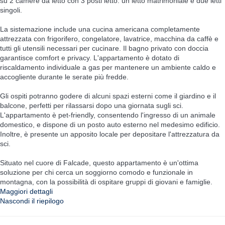
su 2 camere da letto con 3 posti letto: un letto matrimoniale e due letti
singoli.
La sistemazione include una cucina americana completamente
attrezzata con frigorifero, congelatore, lavatrice, macchina da caffè e
tutti gli utensili necessari per cucinare. Il bagno privato con doccia
garantisce comfort e privacy. L'appartamento è dotato di
riscaldamento individuale a gas per mantenere un ambiente caldo e
accogliente durante le serate più fredde.
Gli ospiti potranno godere di alcuni spazi esterni come il giardino e il
balcone, perfetti per rilassarsi dopo una giornata sugli sci.
L'appartamento è pet-friendly, consentendo l'ingresso di un animale
domestico, e dispone di un posto auto esterno nel medesimo edificio.
Inoltre, è presente un apposito locale per depositare l'attrezzatura da
sci.
Situato nel cuore di Falcade, questo appartamento è un'ottima
soluzione per chi cerca un soggiorno comodo e funzionale in
montagna, con la possibilità di ospitare gruppi di giovani e famiglie.
Maggiori dettagli
Nascondi il riepilogo