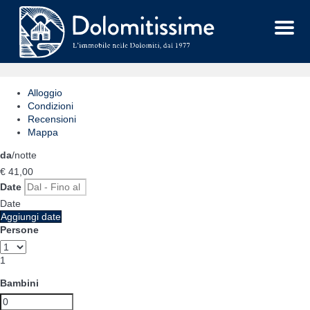
Menu
Alloggio
Condizioni
Recensioni
Mappa
da
/notte
€ 41,
00
Date
Date
Aggiungi date
Persone
1
Bambini