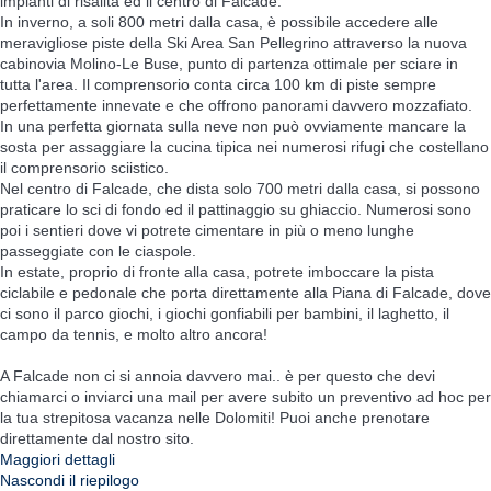
impianti di risalita ed il centro di Falcade.
In inverno, a soli 800 metri dalla casa, è possibile accedere alle
meravigliose piste della Ski Area San Pellegrino attraverso la nuova
cabinovia Molino-Le Buse, punto di partenza ottimale per sciare in
tutta l'area. Il comprensorio conta circa 100 km di piste sempre
perfettamente innevate e che offrono panorami davvero mozzafiato.
In una perfetta giornata sulla neve non può ovviamente mancare la
sosta per assaggiare la cucina tipica nei numerosi rifugi che costellano
il comprensorio sciistico.
Nel centro di Falcade, che dista solo 700 metri dalla casa, si possono
praticare lo sci di fondo ed il pattinaggio su ghiaccio. Numerosi sono
poi i sentieri dove vi potrete cimentare in più o meno lunghe
passeggiate con le ciaspole.
In estate, proprio di fronte alla casa, potrete imboccare la pista
ciclabile e pedonale che porta direttamente alla Piana di Falcade, dove
ci sono il parco giochi, i giochi gonfiabili per bambini, il laghetto, il
campo da tennis, e molto altro ancora!
A Falcade non ci si annoia davvero mai.. è per questo che devi
chiamarci o inviarci una mail per avere subito un preventivo ad hoc per
la tua strepitosa vacanza nelle Dolomiti! Puoi anche prenotare
direttamente dal nostro sito.
Maggiori dettagli
Nascondi il riepilogo