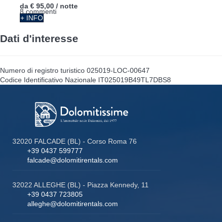
da
€ 95,00
/ notte
8 commenti
+ INFO
Dati d'interesse
Numero di registro turistico
025019-LOC-00647
Codice Identificativo Nazionale
IT025019B49TL7DBS8
32020 FALCADE (BL) - Corso Roma 76
+39 0437 599777
falcade@dolomitirentals.com
32022 ALLEGHE (BL) - Piazza Kennedy, 11
+39 0437 723805
alleghe@dolomitirentals.com