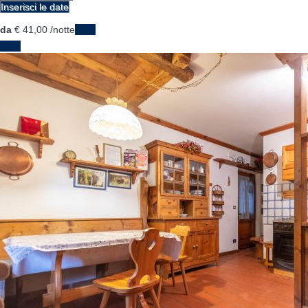
Inserisci le date
da
€ 41,
00
/notte
Date
Date