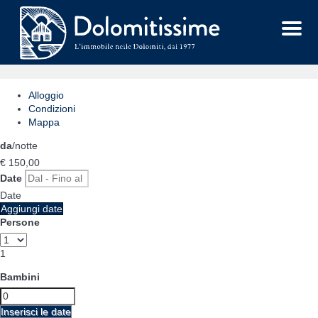
Menu
Alloggio
Condizioni
Mappa
da
/notte
€ 150,
00
Date
Date
Aggiungi date
Persone
1
Bambini
Inserisci le date