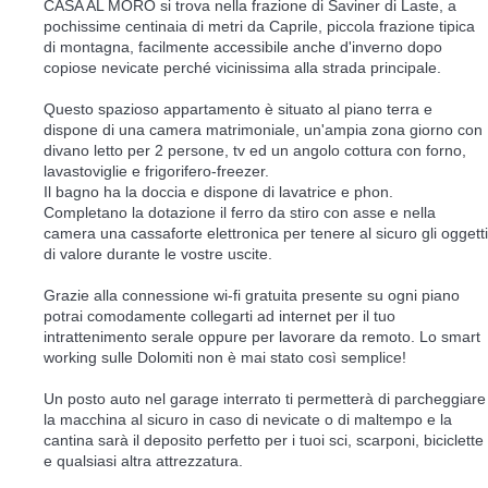
CASA AL MORO si trova nella frazione di Saviner di Laste, a
pochissime centinaia di metri da Caprile, piccola frazione tipica
di montagna, facilmente accessibile anche d'inverno dopo
copiose nevicate perché vicinissima alla strada principale.
Questo spazioso appartamento è situato al piano terra e
dispone di una camera matrimoniale, un'ampia zona giorno con
divano letto per 2 persone, tv ed un angolo cottura con forno,
lavastoviglie e frigorifero-freezer.
Il bagno ha la doccia e dispone di lavatrice e phon.
Completano la dotazione il ferro da stiro con asse e nella
camera una cassaforte elettronica per tenere al sicuro gli oggetti
di valore durante le vostre uscite.
Grazie alla connessione wi-fi gratuita presente su ogni piano
potrai comodamente collegarti ad internet per il tuo
intrattenimento serale oppure per lavorare da remoto. Lo smart
working sulle Dolomiti non è mai stato così semplice!
Un posto auto nel garage interrato ti permetterà di parcheggiare
la macchina al sicuro in caso di nevicate o di maltempo e la
cantina sarà il deposito perfetto per i tuoi sci, scarponi, biciclette
e qualsiasi altra attrezzatura.