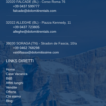
32020 FALCADE (BL) - Corso Roma 76
+39 0437 599777
falcade@dolomitirentals.com
32022 ALLEGHE (BL) - Piazza Kennedy, 11
+39 0437 723805
alleghe@dolomitirentals.com
38030 SORAGA (TN) - Stradon de Fascia, 10/a
+39 0462 768298
valdifassa@dolomitissime.com
LINKS DIRETTI
Home
Case Vacanza
B&B
Affitti lunghi
Vendite
Offerte
Chi siamo
Blog