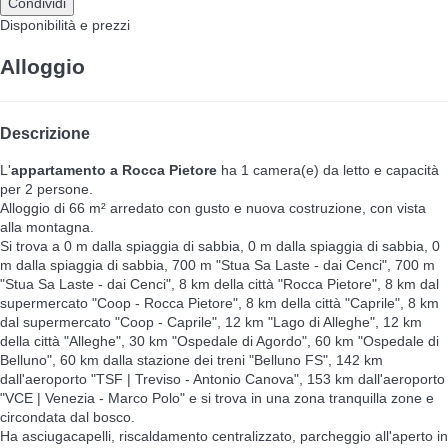
Condividi
Disponibilità e prezzi
Alloggio
Descrizione
L'
appartamento a Rocca Pietore
ha 1 camera(e) da letto e capacità
per 2 persone.
Alloggio di 66 m² arredato con gusto e nuova costruzione, con vista
alla montagna.
Si trova a 0 m dalla spiaggia di sabbia, 0 m dalla spiaggia di sabbia, 0
m dalla spiaggia di sabbia, 700 m "Stua Sa Laste - dai Cenci", 700 m
"Stua Sa Laste - dai Cenci", 8 km della città "Rocca Pietore", 8 km dal
supermercato "Coop - Rocca Pietore", 8 km della città "Caprile", 8 km
dal supermercato "Coop - Caprile", 12 km "Lago di Alleghe", 12 km
della città "Alleghe", 30 km "Ospedale di Agordo", 60 km "Ospedale di
Belluno", 60 km dalla stazione dei treni "Belluno FS", 142 km
dall'aeroporto "TSF | Treviso - Antonio Canova", 153 km dall'aeroporto
"VCE | Venezia - Marco Polo" e si trova in una zona tranquilla zone e
circondata dal bosco.
Ha asciugacapelli, riscaldamento centralizzato, parcheggio all'aperto in