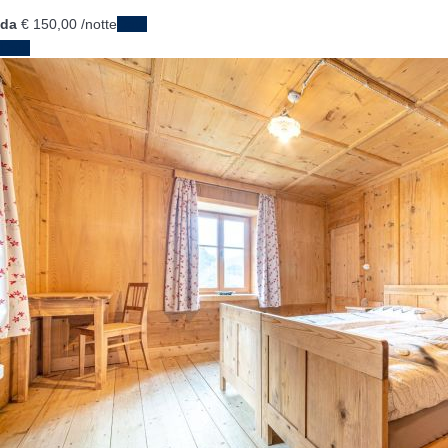
da
€ 150,
00
/notte
Date
Date