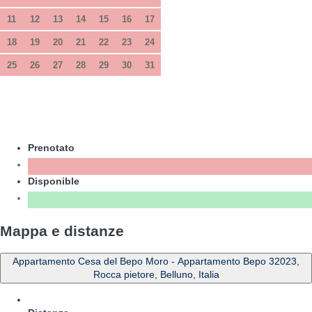
11
12
13
14
15
16
17
18
19
20
21
22
23
24
25
26
27
28
29
30
31
Prenotato
Disponible
Mappa e distanze
Appartamento Cesa del Bepo Moro - Appartamento Bepo 32023,
Rocca pietore, Belluno, Italia