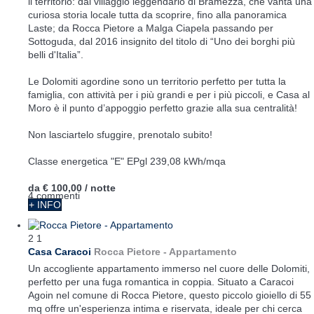
il territorio: dal villaggio leggendario di Bramezza, che vanta una
curiosa storia locale tutta da scoprire, fino alla panoramica
Laste; da Rocca Pietore a Malga Ciapela passando per
Sottoguda, dal 2016 insignito del titolo di “Uno dei borghi più
belli d'Italia”.
Le Dolomiti agordine sono un territorio perfetto per tutta la
famiglia, con attività per i più grandi e per i più piccoli, e Casa al
Moro è il punto d’appoggio perfetto grazie alla sua centralità!
Non lasciartelo sfuggire, prenotalo subito!
Classe energetica "E" EPgl 239,08 kWh/mqa
da
€ 100,00
/ notte
4 commenti
+ INFO
2
1
Casa Caracoi
Rocca Pietore -
Appartamento
Un accogliente appartamento immerso nel cuore delle Dolomiti,
perfetto per una fuga romantica in coppia. Situato a Caracoi
Agoin nel comune di Rocca Pietore, questo piccolo gioiello di 55
mq offre un'esperienza intima e riservata, ideale per chi cerca