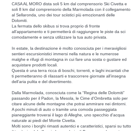
CASA AL MORO dista soli 5 km dal comprensorio Ski Civetta e
soli 8 km dal comprensorio della Marmolada con il collegamento
al Sellaronda, uno dei tour sciistici più emozionanti delle
Dolomiti.
La fermata dello skibus si trova proprio di fronte
all’appartamento e ti permetterà di raggiungere le piste da sci
comodamente e senza utilizzare la tua auto privata.
In estate, la destinazione è molto conosciuta per i meravigliosi
sentieri escursionistici immersi nella natura e le numerose
malghe e rifugi di montagna in cui fare una sosta o gustare ed
acquistare prodotti locali.
Questa è una terra ricca di boschi, torrenti, e laghi incantati che
ti permetteranno di rilassarti e trascorrere giornate all’insegna
dell’aria pulita e del divertimento.
Dalla Marmolada, conosciuta come la “Regina delle Dolomiti”
passando per il Padon, la Mesola, le Cime d'Ombretta solo per
citare alcune delle montagne che potrai ammirare nei dintorni.
A pochi minuti di auto o tramite una comoda passeggiata
pianeggiante troverai il lago di Alleghe, uno specchio d'acqua
naturale ai piedi del Monte Civetta.
Molti sono i borghi rimasti autentici e caratteristici, sparsi su tutto