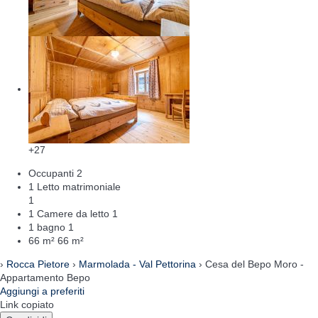
+27
Occupanti
2
1 Letto matrimoniale
1
1 Camere da letto
1
1 bagno
1
66 m²
66 m²
›
Rocca Pietore
›
Marmolada - Val Pettorina
› Cesa del Bepo Moro -
Appartamento Bepo
Aggiungi a preferiti
Link copiato