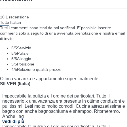
10
1
recensione
Tutte
Italian
Tutti i commenti sono stati da noi verificati. E`possibile inserire
commenti solo a seguito di una avvenuta prenotazione e nostra email
di invito.
5
/5
Servizio
5
/5
Pulizie
5
/5
Alloggio
5
/5
Posizione
4
/5
Relazione qualità-prezzo
Ottima vacanza e appartamento super finalmente
SILVER (Italia)
Impeccabile la pulizia e l ordine dei particolari. Tutto il
necessario x una vacanza era presente in ottime condizioni e
pulitissimi. Letti molto molto comodi. Cucina attrezzatissime e
bagno con anche bagnoschiuma e shampoo. Ritorneremo.
Anche l ag
vedi di più
Impeccabile la pulizia e l ordine dei particolari. Tutto il