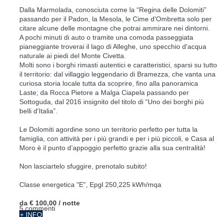
Dalla Marmolada, conosciuta come la “Regina delle Dolomiti”
passando per il Padon, la Mesola, le Cime d'Ombretta solo per
citare alcune delle montagne che potrai ammirare nei dintorni.
A pochi minuti di auto o tramite una comoda passeggiata
pianeggiante troverai il lago di Alleghe, uno specchio d'acqua
naturale ai piedi del Monte Civetta.
Molti sono i borghi rimasti autentici e caratteristici, sparsi su tutto
il territorio: dal villaggio leggendario di Bramezza, che vanta una
curiosa storia locale tutta da scoprire, fino alla panoramica
Laste; da Rocca Pietore a Malga Ciapela passando per
Sottoguda, dal 2016 insignito del titolo di “Uno dei borghi più
belli d'Italia”.
Le Dolomiti agordine sono un territorio perfetto per tutta la
famiglia, con attività per i più grandi e per i più piccoli, e Casa al
Moro è il punto d’appoggio perfetto grazie alla sua centralità!
Non lasciartelo sfuggire, prenotalo subito!
Classe energetica "E", Epgl 250,225 kWh/mqa
da
€ 100,00
/ notte
5 commenti
+ INFO