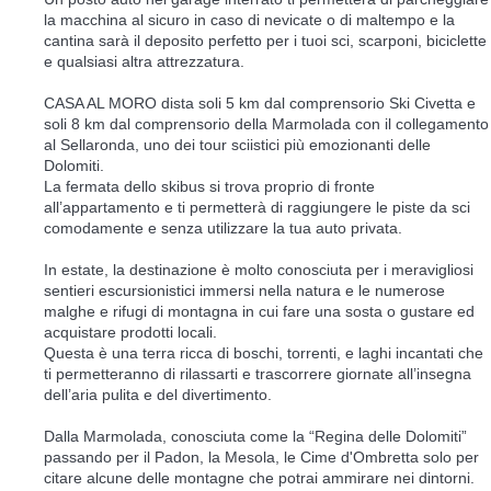
la macchina al sicuro in caso di nevicate o di maltempo e la
cantina sarà il deposito perfetto per i tuoi sci, scarponi, biciclette
e qualsiasi altra attrezzatura.
CASA AL MORO dista soli 5 km dal comprensorio Ski Civetta e
soli 8 km dal comprensorio della Marmolada con il collegamento
al Sellaronda, uno dei tour sciistici più emozionanti delle
Dolomiti.
La fermata dello skibus si trova proprio di fronte
all’appartamento e ti permetterà di raggiungere le piste da sci
comodamente e senza utilizzare la tua auto privata.
In estate, la destinazione è molto conosciuta per i meravigliosi
sentieri escursionistici immersi nella natura e le numerose
malghe e rifugi di montagna in cui fare una sosta o gustare ed
acquistare prodotti locali.
Questa è una terra ricca di boschi, torrenti, e laghi incantati che
ti permetteranno di rilassarti e trascorrere giornate all’insegna
dell’aria pulita e del divertimento.
Dalla Marmolada, conosciuta come la “Regina delle Dolomiti”
passando per il Padon, la Mesola, le Cime d'Ombretta solo per
citare alcune delle montagne che potrai ammirare nei dintorni.