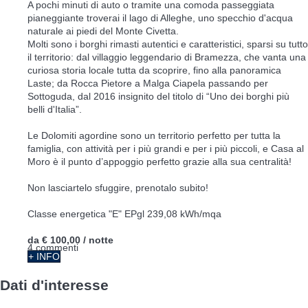
A pochi minuti di auto o tramite una comoda passeggiata
pianeggiante troverai il lago di Alleghe, uno specchio d'acqua
naturale ai piedi del Monte Civetta.
Molti sono i borghi rimasti autentici e caratteristici, sparsi su tutto
il territorio: dal villaggio leggendario di Bramezza, che vanta una
curiosa storia locale tutta da scoprire, fino alla panoramica
Laste; da Rocca Pietore a Malga Ciapela passando per
Sottoguda, dal 2016 insignito del titolo di “Uno dei borghi più
belli d'Italia”.
Le Dolomiti agordine sono un territorio perfetto per tutta la
famiglia, con attività per i più grandi e per i più piccoli, e Casa al
Moro è il punto d’appoggio perfetto grazie alla sua centralità!
Non lasciartelo sfuggire, prenotalo subito!
Classe energetica "E" EPgl 239,08 kWh/mqa
da
€ 100,00
/ notte
4 commenti
+ INFO
Dati d'interesse