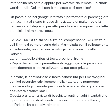
intrattenimento serale oppure per lavorare da remoto. Lo smart
working sulle Dolomiti non è mai stato così semplice!
Un posto auto nel garage interrato ti permetterà di parcheggiare
la macchina al sicuro in caso di nevicate o di maltempo e la
cantina sarà il deposito perfetto per i tuoi sci, scarponi, biciclette
e qualsiasi altra attrezzatura.
CASA AL MORO dista soli 5 km dal comprensorio Ski Civetta e
soli 8 km dal comprensorio della Marmolada con il collegamento
al Sellaronda, uno dei tour sciistici più emozionanti delle
Dolomiti.
La fermata dello skibus si trova proprio di fronte
all’appartamento e ti permetterà di raggiungere le piste da sci
comodamente e senza utilizzare la tua auto privata.
In estate, la destinazione è molto conosciuta per i meravigliosi
sentieri escursionistici immersi nella natura e le numerose
malghe e rifugi di montagna in cui fare una sosta o gustare ed
acquistare prodotti locali.
Questa è una terra ricca di boschi, torrenti, e laghi incantati che
ti permetteranno di rilassarti e trascorrere giornate all’insegna
dell’aria pulita e del divertimento.