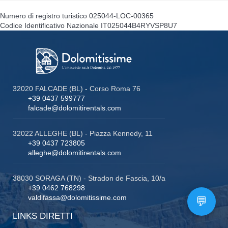
Numero di registro turistico
025044-LOC-00365
Codice Identificativo Nazionale
IT025044B4RYVSP8U7
32020 FALCADE (BL) - Corso Roma 76
+39 0437 599777
falcade@dolomitirentals.com
32022 ALLEGHE (BL) - Piazza Kennedy, 11
+39 0437 723805
alleghe@dolomitirentals.com
38030 SORAGA (TN) - Stradon de Fascia, 10/a
+39 0462 768298
valdifassa@dolomitissime.com
LINKS DIRETTI