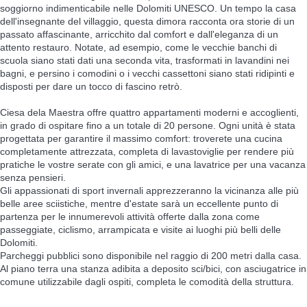
soggiorno indimenticabile nelle Dolomiti UNESCO. Un tempo la casa
dell'insegnante del villaggio, questa dimora racconta ora storie di un
passato affascinante, arricchito dal comfort e dall'eleganza di un
attento restauro. Notate, ad esempio, come le vecchie banchi di
scuola siano stati dati una seconda vita, trasformati in lavandini nei
bagni, e persino i comodini o i vecchi cassettoni siano stati ridipinti e
disposti per dare un tocco di fascino retrò.
Ciesa dela Maestra offre quattro appartamenti moderni e accoglienti,
in grado di ospitare fino a un totale di 20 persone. Ogni unità è stata
progettata per garantire il massimo comfort: troverete una cucina
completamente attrezzata, completa di lavastoviglie per rendere più
pratiche le vostre serate con gli amici, e una lavatrice per una vacanza
senza pensieri.
Gli appassionati di sport invernali apprezzeranno la vicinanza alle più
belle aree sciistiche, mentre d'estate sarà un eccellente punto di
partenza per le innumerevoli attività offerte dalla zona come
passeggiate, ciclismo, arrampicata e visite ai luoghi più belli delle
Dolomiti.
Parcheggi pubblici sono disponibile nel raggio di 200 metri dalla casa.
Al piano terra una stanza adibita a deposito sci/bici, con asciugatrice in
comune utilizzabile dagli ospiti, completa le comodità della struttura.