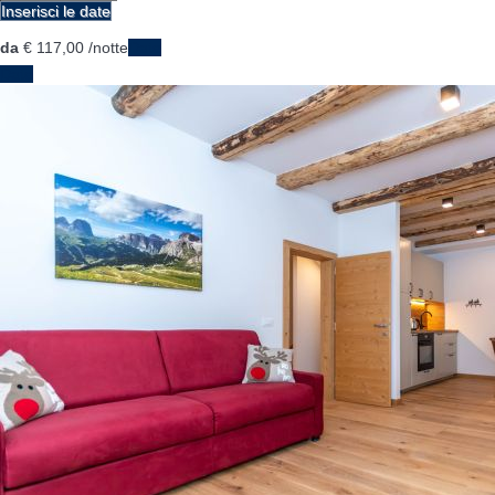
Inserisci le date
da
€ 117,
00
/notte
Date
Date