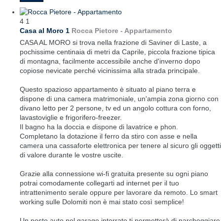
4
1
Casa al Moro 1
Rocca Pietore -
Appartamento
CASA AL MORO si trova nella frazione di Saviner di Laste, a
pochissime centinaia di metri da Caprile, piccola frazione tipica
di montagna, facilmente accessibile anche d'inverno dopo
copiose nevicate perché vicinissima alla strada principale.
Questo spazioso appartamento è situato al piano terra e
dispone di una camera matrimoniale, un'ampia zona giorno con
divano letto per 2 persone, tv ed un angolo cottura con forno,
lavastoviglie e frigorifero-freezer.
Il bagno ha la doccia e dispone di lavatrice e phon.
Completano la dotazione il ferro da stiro con asse e nella
camera una cassaforte elettronica per tenere al sicuro gli oggetti
di valore durante le vostre uscite.
Grazie alla connessione wi-fi gratuita presente su ogni piano
potrai comodamente collegarti ad internet per il tuo
intrattenimento serale oppure per lavorare da remoto. Lo smart
working sulle Dolomiti non è mai stato così semplice!
Un posto auto nel garage interrato ti permetterà di parcheggiare