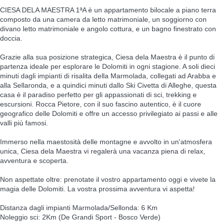
CIESA DELA MAESTRA 1ªA è un appartamento bilocale a piano terra
composto da una camera da letto matrimoniale, un soggiorno con
divano letto matrimoniale e angolo cottura, e un bagno finestrato con
doccia.
Grazie alla sua posizione strategica, Ciesa dela Maestra è il punto di
partenza ideale per esplorare le Dolomiti in ogni stagione. A soli dieci
minuti dagli impianti di risalita della Marmolada, collegati ad Arabba e
alla Sellaronda, e a quindici minuti dallo Ski Civetta di Alleghe, questa
casa è il paradiso perfetto per gli appassionati di sci, trekking e
escursioni. Rocca Pietore, con il suo fascino autentico, è il cuore
geografico delle Dolomiti e offre un accesso privilegiato ai passi e alle
valli più famosi.
Immerso nella maestosità delle montagne e avvolto in un'atmosfera
unica, Ciesa dela Maestra vi regalerà una vacanza piena di relax,
avventura e scoperta.
Non aspettate oltre: prenotate il vostro appartamento oggi e vivete la
magia delle Dolomiti. La vostra prossima avventura vi aspetta!
Distanza dagli impianti Marmolada/Sellonda: 6 Km
Noleggio sci: 2Km (De Grandi Sport - Bosco Verde)