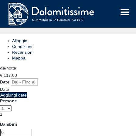
Menu
Alloggio
Condizioni
Recensioni
Mappa
da
/notte
€ 117,
00
Date
Date
Aggiungi date
Persone
1
Bambini