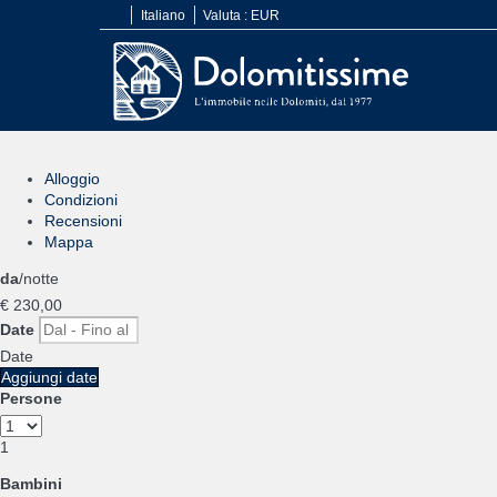
Italiano
Valuta :
EUR
Alloggio
Condizioni
Recensioni
Mappa
da
/notte
€ 230,
00
Date
Date
Aggiungi date
Persone
1
Bambini