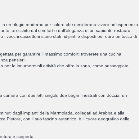
 in un rifugio moderno per coloro che desiderano vivere un'esperienza
nte, arricchito dal comfort e dall'eleganza di un sapiente restauro.
 vecchi cassettoni siano stati ridipinti e disposti per dare un tocco di
ogettata per garantire il massimo comfort: troverete una cucina
enza pensieri.
za per le innumerevoli attività che offre la zona, come passeggiate,
amera con due letti singoli, due bagni finestrati con doccia, un
 minuti dagli impianti della Marmolada, collegati ad Arabba e alla
cca Pietore, con il suo fascino autentico, è il cuore geografico delle
entura e scoperta.