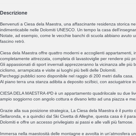
Descrizione
Benvenuti a Ciesa dela Maestra, una affascinante residenza storica n
indimenticabile nelle Dolomiti UNESCO. Un tempo la casa dell'insegnante
Notate, ad esempio, come le vecchie banchi di scuola abbiano avuto una s
fascino retrò.
Ciesa dela Maestra offre quattro moderni e accoglienti appartamenti, in
completamente attrezzata, completa di lavastoviglie per rendere più pra
Gli appassionati di sport invernali apprezzeranno la vicinanza alle più 
ciclismo, arrampicata e visite ai luoghi più belli delle Dolomiti.
Parcheggi pubblici sono disponibile nel raggio di 200 metri dalla casa.
Al piano terra una stanza adibita a deposito sci/bici, con asciugatrice in
CIESA DELA MAESTRA 4ªD è un appartamento quadrilocale su due livelli,
ampio soggiorno con angolo cottura e divano letto ad una piazza e me
Grazie alla sua posizione strategica, La Ciesa dela Maestra è il punto di
Sellaronda, e a quindici dal Ski Civetta di Alleghe, questa casa è il para
Dolomiti e offre un accesso privilegiato ai passi e alle valli più famose.
Immersa nella maestosità delle montagne e avvolta in un'atmosfera uni