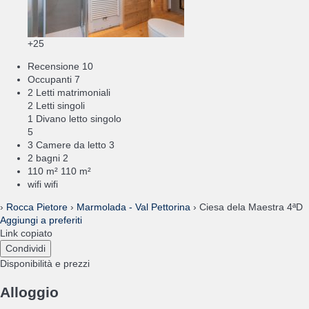
+25
Recensione
10
Occupanti
7
2 Letti matrimoniali
2 Letti singoli
1 Divano letto singolo
5
3 Camere da letto
3
2 bagni
2
110 m²
110 m²
wifi
wifi
›
Rocca Pietore
›
Marmolada - Val Pettorina
› Ciesa dela Maestra 4ªD
Aggiungi a preferiti
Link copiato
Condividi
Disponibilità e prezzi
Alloggio