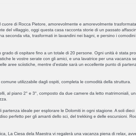
el cuore di Rocca Pietore, amorevolmente e amorevolmente trasformata
 del villaggio, oggi questa casa racconta storie di un passato affascina
econda vita, trasformati in lavandini nei bagni, e persino i comodini o i
 grado di ospitare fino a un totale di 20 persone. Ogni unità è stata pr
tiche le vostre serate con gli amici, e una lavatrice per una vacanza s
belle aree sciistiche, mentre d'estate sarà un eccellente punto di parten
 comune utilizzabile dagli ospiti, completa le comodità della struttura.
 al piano 2° e 3°, composto da due camere da letto matrimoniali, una c
zza.
 partenza ideale per esplorare le Dolomiti in ogni stagione. A soli dieci
diso perfetto per gli amanti dello sci, del trekking e delle escursioni. Ro
ca, La Ciesa dela Maestra vi regalerà una vacanza piena di relax, avv