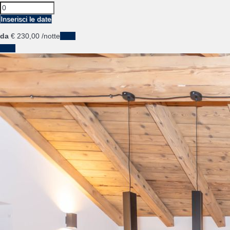
Inserisci le date
da
€ 230,
00
/notte
Date
Date