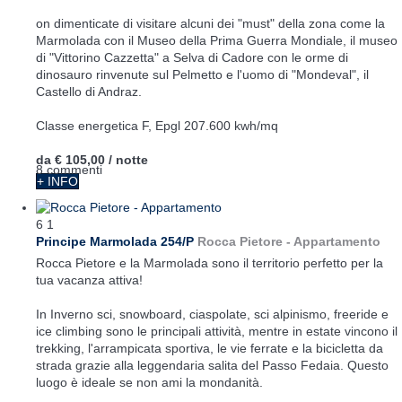
on dimenticate di visitare alcuni dei "must" della zona come la
Marmolada con il Museo della Prima Guerra Mondiale, il museo
di "Vittorino Cazzetta" a Selva di Cadore con le orme di
dinosauro rinvenute sul Pelmetto e l'uomo di "Mondeval", il
Castello di Andraz.
Classe energetica F, Epgl 207.600 kwh/mq
da
€ 105,00
/ notte
8 commenti
+ INFO
6
1
Principe Marmolada 254/P
Rocca Pietore -
Appartamento
Rocca Pietore e la Marmolada sono il territorio perfetto per la
tua vacanza attiva!
In Inverno sci, snowboard, ciaspolate, sci alpinismo, freeride e
ice climbing sono le principali attività, mentre in estate vincono il
trekking, l'arrampicata sportiva, le vie ferrate e la bicicletta da
strada grazie alla leggendaria salita del Passo Fedaia. Questo
luogo è ideale se non ami la mondanità.