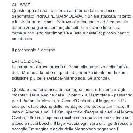
GLI SPAZI:
Questo appartamento si trova all'interno del complesso
denominato PRINCIPE MARMOLADA in un'ala staccata rispetto
alla struttura principale. Si trova al primo piano ed è composto
da una zona giorno con angolo cottura e divano letto, una
camera con letto matrimoniale e letto a castello; piccolo bagno
con doccia.
Il parcheggio è esterno.
LA POSIZIONE:
La struttura si trova proprio di fronte alla partenza della funivia
della Marmolada ed è un punto di partenza ideale per le zone
sciistiche più belle (Arabba-Marmolada, Sellaronda).
Questa è una terra ricca di montagne, boschi, torrenti e laghi
incantati. Dalla Regina delle Dolomiti - la Marmolada - passando
per il Padon, la Mesola, le Cime d'Ombretta, il Migogn e il Piz
solo per citare alcune delle montagne che potrete ammirare. Il
lago di Alleghe a soli 14 Km, specchio d'acqua ai piedi del Monte
Civetta, offre sulla sponda rocchesana una vista mozzafiato sul
paese e i suoi boschi. Il lago Fedaia ogni sera si tinge di rosso e
accoglie l'immagine placida della Marmolada segnando il