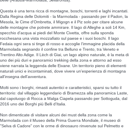
Questa è una terra ricca di montagne, boschi, torrenti e laghi incantati.
Dalla Regina delle Dolomiti - la Marmolada - passando per il Padon, la
Mesola, le Cime d'Ombretta, il Migogn e il Piz solo per citare alcune
delle montagne che potrete ammirare. Il lago di Alleghe a soli 14 Km,
specchio d'acqua ai piedi del Monte Civetta, offre sulla sponda
rocchesana una vista mozzafiato sul paese e i suoi boschi. Il lago
Fedaia ogni sera si tinge di rosso e accoglie l'immagine placida della
Marmolada segnando il confine tra Belluno e Trento, tra Veneto e
Trentino Alto Adige. Il Lèch di Giai, un lago alpino naturale, è la meta di
uno dei più duri e panoramici trekking della zona e attorno ad esso
viene narrata la leggenda delle Eivane. Un territorio pieno di elementi
naturali unici e incontaminati, dove vivere un'esperienza di montagna
all'insegna dell'avventura.
Molti sono i borghi, rimasti autentici e caratteristici, sparsi su tutto il
territorio: dal villaggio leggendario di Bramezza alla panoramica Laste,
dal capoluogo di Rocca a Malga Ciapela passando per Sottoguda, dal
2016 uno dei Borghi più Belli d'Italia.
Non dimenticate di visitare alcuni dei must della zona come la
Marmolada con il Museo della Prima Guerra Mondiale, il museo di
"Selva di Cadore" con le orme di dinosauro rinvenute sul Pelmetto e