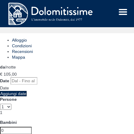
Menu
Alloggio
Condizioni
Recensioni
Mappa
da
/notte
€ 105,
00
Date
Date
Aggiungi date
Persone
1
Bambini