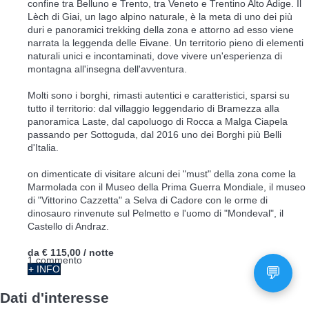
confine tra Belluno e Trento, tra Veneto e Trentino Alto Adige. Il
Lèch di Giai, un lago alpino naturale, è la meta di uno dei più
duri e panoramici trekking della zona e attorno ad esso viene
narrata la leggenda delle Eivane. Un territorio pieno di elementi
naturali unici e incontaminati, dove vivere un'esperienza di
montagna all'insegna dell'avventura.
Molti sono i borghi, rimasti autentici e caratteristici, sparsi su
tutto il territorio: dal villaggio leggendario di Bramezza alla
panoramica Laste, dal capoluogo di Rocca a Malga Ciapela
passando per Sottoguda, dal 2016 uno dei Borghi più Belli
d'Italia.
on dimenticate di visitare alcuni dei "must" della zona come la
Marmolada con il Museo della Prima Guerra Mondiale, il museo
di "Vittorino Cazzetta" a Selva di Cadore con le orme di
dinosauro rinvenute sul Pelmetto e l'uomo di "Mondeval", il
Castello di Andraz.
da
€ 115,00
/ notte
1 commento
+ INFO
Dati d'interesse