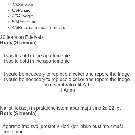
4
/5
Servizio
5
/5
Pulizie
4
/5
Alloggio
5
/5
Posizione
4
/5
Relazione qualità-prezzo
20 jears on Edelvais
Boris (Slovenia)
It vas to cold in the apartemente
It vas to cold in the apartemente
It vould be nececery to replece a coker and repere the fridge
It vould be nececery to replece a coker and repere the fridge
Vi è sembrato utile?
0
1 Anno
Na isti lokaciji in praktično istem apartmaju smo že 22 let
Boris (Slovenia)
Apartma ima svoj prostor v kleti kjer lahko pustimo smuči
preko noči.