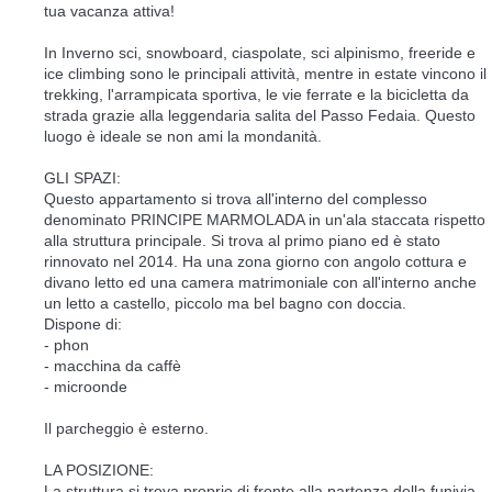
tua vacanza attiva!
In Inverno sci, snowboard, ciaspolate, sci alpinismo, freeride e
ice climbing sono le principali attività, mentre in estate vincono il
trekking, l'arrampicata sportiva, le vie ferrate e la bicicletta da
strada grazie alla leggendaria salita del Passo Fedaia. Questo
luogo è ideale se non ami la mondanità.
GLI SPAZI:
Questo appartamento si trova all'interno del complesso
denominato PRINCIPE MARMOLADA in un'ala staccata rispetto
alla struttura principale. Si trova al primo piano ed è stato
rinnovato nel 2014. Ha una zona giorno con angolo cottura e
divano letto ed una camera matrimoniale con all'interno anche
un letto a castello, piccolo ma bel bagno con doccia.
Dispone di:
- phon
- macchina da caffè
- microonde
Il parcheggio è esterno.
LA POSIZIONE:
La struttura si trova proprio di fronte alla partenza della funivia