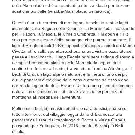
della Marmolada ed è un punto di partenza ideale per le zone
sciistiche più belle (Arabba-Marmolada, Sellaronda).
Questa è una terra ricca di montagne, boschi, torrenti e laghi
incantati. Dalla Regina delle Dolomiti - la Marmolada - passando
per il Padon, la Mesola, le Cime d'Ombretta, il Migogn e il Piz
solo per citare alcune delle montagne che potrete ammirare. Il
lago di Alleghe a soli 14 Km, specchio d'acqua ai piedi del Monte
Civetta, offre sulla sponda rocchesana una vista mozzafiato sul
paese e i suoi boschi. Il lago Fedaia ogni sera si tinge di rosso e
accoglie l'immagine placida della Marmolada segnando il
confine tra Belluno e Trento, tra Veneto e Trentino Alto Adige. Il
Lèch di Giai, un lago alpino naturale, è la meta di uno dei più
duri e panoramici trekking della zona e attorno ad esso viene
narrata la leggenda delle Eivane. Un territorio pieno di elementi
naturali unici e incontaminati, dove vivere un'esperienza di
montagna all'insegna dell'avventura.
Molti sono i borghi, rimasti autentici e caratteristici, sparsi su
tutto il territorio: dal villaggio leggendario di Bramezza alla
panoramica Laste, dal capoluogo di Rocca a Malga Ciapela
passando per Sottoguda, dal 2016 uno dei Borghi più Belli
d'Italia.