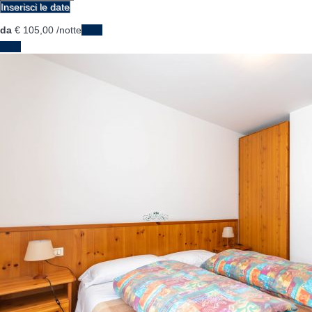
Inserisci le date
da
€ 105,
00
/notte
Date
Date