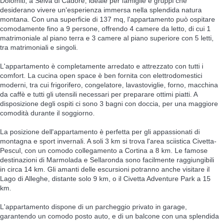
Dolomiti, a Selva di Cadore, ideale per famiglie e gruppi che
desiderano vivere un'esperienza immersa nella splendida natura
montana. Con una superficie di 137 mq, l'appartamento può ospitare
comodamente fino a 9 persone, offrendo 4 camere da letto, di cui 1
matrimoniale al piano terra e 3 camere al piano superiore con 5 letti,
tra matrimoniali e singoli.
L'appartamento è completamente arredato e attrezzato con tutti i
comfort. La cucina open space è ben fornita con elettrodomestici
moderni, tra cui frigorifero, congelatore, lavastoviglie, forno, macchina
da caffè e tutti gli utensili necessari per preparare ottimi piatti. A
disposizione degli ospiti ci sono 3 bagni con doccia, per una maggiore
comodità durante il soggiorno.
La posizione dell'appartamento è perfetta per gli appassionati di
montagna e sport invernali. A soli 3 km si trova l'area sciistica Civetta-
Pescul, con un comodo collegamento a Cortina a 8 km. Le famose
destinazioni di Marmolada e Sellaronda sono facilmente raggiungibili
in circa 14 km. Gli amanti delle escursioni potranno anche visitare il
Lago di Alleghe, distante solo 9 km, o il Civetta Adventure Park a 15
km.
L'appartamento dispone di un parcheggio privato in garage,
garantendo un comodo posto auto, e di un balcone con una splendida