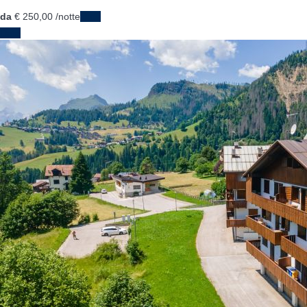
da
€ 250,
00
/notte
Date
Date