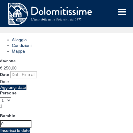
Menu
Alloggio
Condizioni
Mappa
da
/notte
€ 250,
00
Date
Date
Aggiungi date
Persone
1
Bambini
Inserisci le date