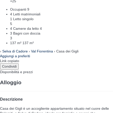
+25
Occupanti
9
4 Letti matrimoniali
1 Letto singolo
5
4 Camere da letto
4
3 Bagni con doccia
3
137 m²
137 m²
›
Selva di Cadore
›
Val Fiorentina
› Casa dei Gigli
Aggiungi a preferiti
Link copiato
Condividi
Disponibilità e prezzi
Alloggio
Descrizione
Casa dei Gigli è un accogliente appartamento situato nel cuore delle