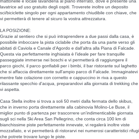
mattonelle e locale lavanderia al piano interrato, dove è presente una
lavatrice ad uso gratuito degli ospiti. Troverete inoltre un deposito
sci/biciclette singolo per ogni appartamento chiudibile con chiave, che
vi permetterà di tenere al sicuro la vostra attrezzatura.
LA POSIZIONE:
Grazie al sentiero che si può intraprendere a due passi dalla casa, è
possibile imboccare la pista ciclabile che porta da una parte verso gli
abitati di Caviola e Canale d'Agordo e dall'altra alla Piana di Falcade.
Questa via perfettamente inghiaiata è l'ideale per fare tranquille
passeggiate immerse nei boschi e vi permetterà di raggiungere il
parco giochi, il parco gonfiabili per i bimbi, il bar ristorante sul laghetto
che si affaccia direttamente sull'ampio parco di Falcade. Immaginatevi
mentre fate colazione con cornetto e cappuccino in riva a questo
rilassante specchio d'acqua, preparandovi alla giornata di trekking che
vi aspetta.
Casa Stella inoltre si trova a soli 50 metri dalla fermata dello skibus,
che in inverno porta direttamente alla cabinovia Molino-Le Buse, il
miglior punto di partenza per trascorrere un'indimenticabile giornata
sugli sci nella Ski Area San Pellegrino, che conta circa 100 km di
bianchissime piste perfettamente innevate, vi regalerà inoltre viste
mozzafiato, e vi permetterà di ristorarvi nei numerosi caratteristici rifugi
che potrete trovare lungo le piste.