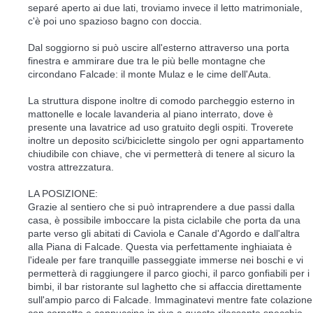
separé aperto ai due lati, troviamo invece il letto matrimoniale,
c'è poi uno spazioso bagno con doccia.
Dal soggiorno si può uscire all'esterno attraverso una porta
finestra e ammirare due tra le più belle montagne che
circondano Falcade: il monte Mulaz e le cime dell'Auta.
La struttura dispone inoltre di comodo parcheggio esterno in
mattonelle e locale lavanderia al piano interrato, dove è
presente una lavatrice ad uso gratuito degli ospiti. Troverete
inoltre un deposito sci/biciclette singolo per ogni appartamento
chiudibile con chiave, che vi permetterà di tenere al sicuro la
vostra attrezzatura.
LA POSIZIONE:
Grazie al sentiero che si può intraprendere a due passi dalla
casa, è possibile imboccare la pista ciclabile che porta da una
parte verso gli abitati di Caviola e Canale d'Agordo e dall'altra
alla Piana di Falcade. Questa via perfettamente inghiaiata è
l'ideale per fare tranquille passeggiate immerse nei boschi e vi
permetterà di raggiungere il parco giochi, il parco gonfiabili per i
bimbi, il bar ristorante sul laghetto che si affaccia direttamente
sull'ampio parco di Falcade. Immaginatevi mentre fate colazione