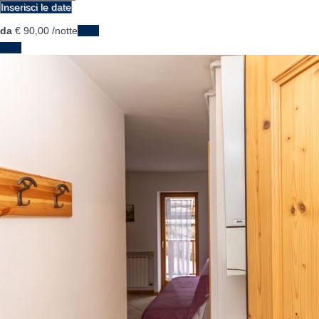
Inserisci le date
da
€ 90,
00
/notte
Date
Date