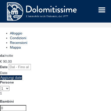
Menu
Alloggio
Condizioni
Recensioni
Mappa
da
/notte
€ 90,
00
Date
Date
Aggiungi date
Persone
1
Bambini