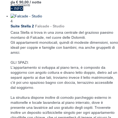
da
€ 90,00
/ notte
5 commenti
+ INFO
4
Suite Stella 2
Falcade -
Studio
Casa Stella si trova in una zona centrale del grazioso paesino
montano di Falcade, nel cuore delle Dolomiti.
Gli appartamenti monolocali, quindi di modeste dimensioni, sono
ideali per coppie e famiglie con bambini, ma anche gruppetti di
amici.
GLI SPAZI:
L'appartamento si sviluppa al piano terra, è composto da
soggiorno con angolo cottura e divano letto doppio, dietro ad un
separé aperto ai due lati, troviamo invece il letto matrimoniale,
c'è poi uno spazioso bagno con doccia, terrazzino accessibile
dal soggiorno.
La struttura dispone inoltre di comodo parcheggio esterno in
mattonelle e locale lavanderia al piano interrato, dove è
presente una lavatrice ad uso gratuito degli ospiti. Troverete
inoltre un deposito sci/biciclette singolo per ogni appartamento
chiudibile con chiave, che vi permetterà di tenere al sicuro la