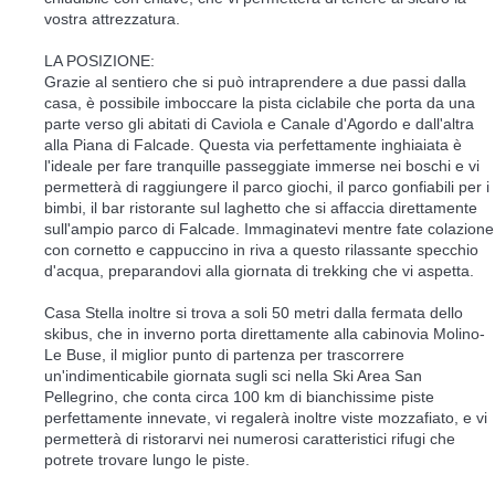
vostra attrezzatura.
LA POSIZIONE:
Grazie al sentiero che si può intraprendere a due passi dalla
casa, è possibile imboccare la pista ciclabile che porta da una
parte verso gli abitati di Caviola e Canale d'Agordo e dall'altra
alla Piana di Falcade. Questa via perfettamente inghiaiata è
l'ideale per fare tranquille passeggiate immerse nei boschi e vi
permetterà di raggiungere il parco giochi, il parco gonfiabili per i
bimbi, il bar ristorante sul laghetto che si affaccia direttamente
sull'ampio parco di Falcade. Immaginatevi mentre fate colazione
con cornetto e cappuccino in riva a questo rilassante specchio
d'acqua, preparandovi alla giornata di trekking che vi aspetta.
Casa Stella inoltre si trova a soli 50 metri dalla fermata dello
skibus, che in inverno porta direttamente alla cabinovia Molino-
Le Buse, il miglior punto di partenza per trascorrere
un'indimenticabile giornata sugli sci nella Ski Area San
Pellegrino, che conta circa 100 km di bianchissime piste
perfettamente innevate, vi regalerà inoltre viste mozzafiato, e vi
permetterà di ristorarvi nei numerosi caratteristici rifugi che
potrete trovare lungo le piste.