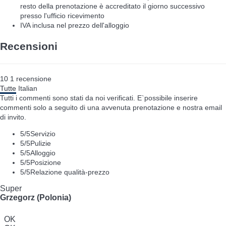
resto della prenotazione è accreditato il giorno successivo
presso l'ufficio ricevimento
IVA inclusa nel prezzo dell'alloggio
Recensioni
10
1
recensione
Tutte
Italian
Tutti i commenti sono stati da noi verificati. E`possibile inserire
commenti solo a seguito di una avvenuta prenotazione e nostra email
di invito.
5
/5
Servizio
5
/5
Pulizie
5
/5
Alloggio
5
/5
Posizione
5
/5
Relazione qualità-prezzo
Super
Grzegorz (Polonia)
OK