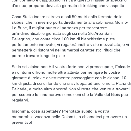
con cornetto e cappuccino in riva a questo rilassante specchio
d'acqua, preparandovi alla giornata di trekking che vi aspetta.
Casa Stella inoltre si trova a soli 50 metri dalla fermata dello
skibus, che in inverno porta direttamente alla cabinovia Molino-
Le Buse, il miglior punto di partenza per trascorrere
un'indimenticabile giornata sugli sci nella Ski Area San
Pellegrino, che conta circa 100 km di bianchissime piste
perfettamente innevate, vi regalerà inoltre viste mozzafiato, e vi
permetterà di ristorarvi nei numerosi caratteristici rifugi che
potrete trovare lungo le piste.
Se lo sci alpino non è il vostro forte non vi preoccupate, Falcade
e i dintorni offrono molte altre attività per riempire le vostre
giornate di relax e divertimento: passeggiate con le ciaspe, 10
km di pista di sci di fondo che si sviluppa ad anello nella Piana di
Falcade, e molto altro ancora! Non vi resta che venire a trovarci
per scoprire le innumerevoli emozioni che la Valle del Biois può
regalarvi.
Insomma, cosa aspettate? Prenotate subito la vostra
memorabile vacanza nelle Dolomiti, o chiamateci per avere un
preventivo!