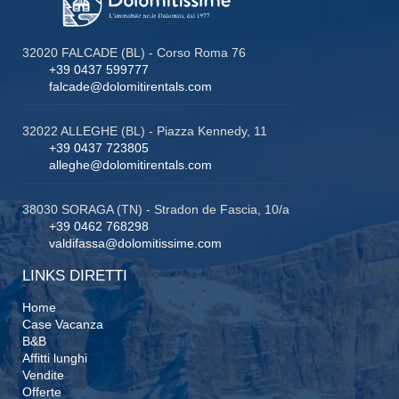
32020 FALCADE (BL) - Corso Roma 76
+39 0437 599777
falcade@dolomitirentals.com
32022 ALLEGHE (BL) - Piazza Kennedy, 11
+39 0437 723805
alleghe@dolomitirentals.com
38030 SORAGA (TN) - Stradon de Fascia, 10/a
+39 0462 768298
valdifassa@dolomitissime.com
LINKS DIRETTI
Home
Case Vacanza
B&B
Affitti lunghi
Vendite
Offerte