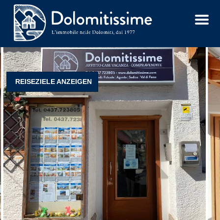
M
e
n
u
REISEZIELE ANZEIGEN