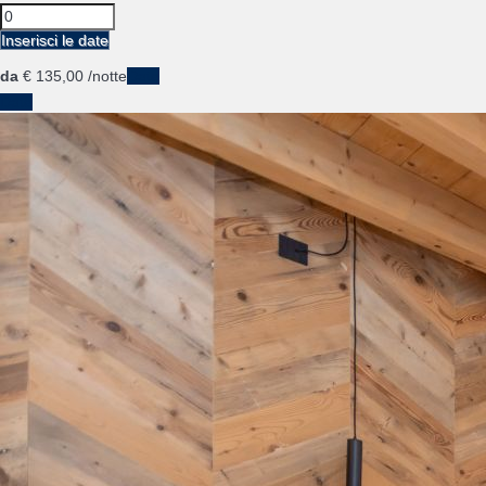
Inserisci le date
da
€ 135,
00
/notte
Date
Date