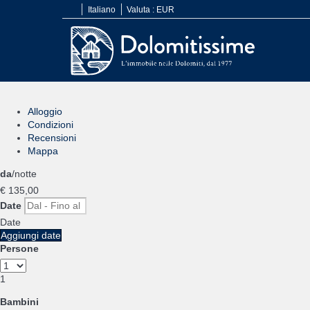
Italiano
Valuta :
EUR
Alloggio
Condizioni
Recensioni
Mappa
da
/notte
€ 135,
00
Date
Date
Aggiungi date
Persone
1
Bambini