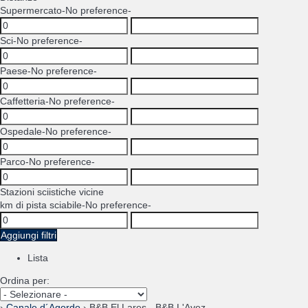
Supermercato
-No preference-
Sci
-No preference-
Paese
-No preference-
Caffetteria
-No preference-
Ospedale
-No preference-
Parco
-No preference-
Stazioni sciistiche vicine
km di pista sciabile
-No preference-
Aggiungi filtri
Lista
Ordina per:
›
Canale d´Agordo
› B&B El Lares - B&B L'Avez