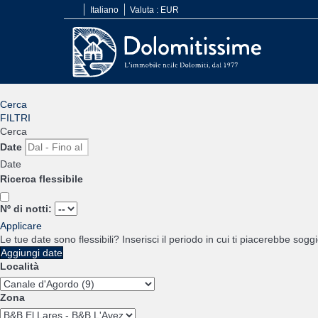
Italiano
Valuta :
EUR
Cerca
FILTRI
Cerca
Date
Date
Ricerca flessibile
Nº di notti:
Applicare
Le tue date sono flessibili?
Inserisci il periodo in cui ti piacerebbe soggi
Aggiungi date
Località
Zona