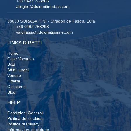
+39 0437 723805
alleghe@dolomitirentals.com
38030 SORAGA (TN) - Stradon de Fascia, 10/a
+39 0462 768298
valdifassa@dolomitissime.com
LINKS DIRETTI
Home
Case Vacanza
B&B
Affitti lunghi
Vendite
Offerte
Chi siamo
Blog
HELP
Condizioni Generali
Politica dei cookies
Politica di Privacy
Informazioni societarie