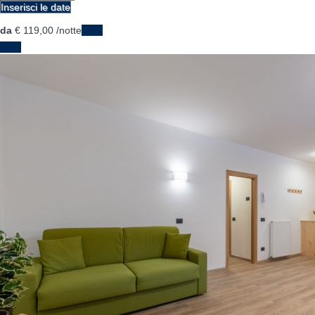
Inserisci le date
da
€ 119,
00
/notte
Date
Date