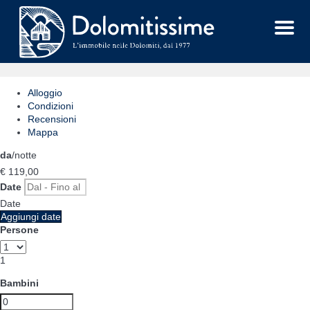
Menu
Alloggio
Condizioni
Recensioni
Mappa
da
/notte
€ 119,
00
Date
Date
Aggiungi date
Persone
1
Bambini