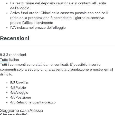
La restituzione del deposito cauzionale in contanti all'uscita
dell'alloggio.
Arrivo fuori orario: Chiavi nella cassetta postale con codice.Il
resto della prenotazione è accreditato il giorno successivo
presso l'ufficio ricevimento
IVA inclusa nel prezzo dell'alloggio
Recensioni
9.3
3
recensioni
Tutte
Italian
Tutti i commenti sono stati da noi verificati. E`possibile inserire
commenti solo a seguito di una avvenuta prenotazione e nostra email
di invito.
5
/5
Servizio
4
/5
Pulizie
4
/5
Alloggio
4
/5
Posizione
4
/5
Relazione qualità-prezzo
Soggiorno casa Alessia