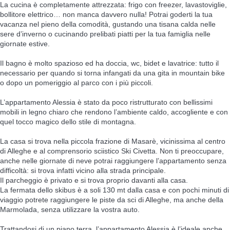
La cucina è completamente attrezzata: frigo con freezer, lavastoviglie,
bollitore elettrico… non manca davvero nulla! Potrai goderti la tua
vacanza nel pieno della comodità, gustando una tisana calda nelle
sere d’inverno o cucinando prelibati piatti per la tua famiglia nelle
giornate estive.
Il bagno è molto spazioso ed ha doccia, wc, bidet e lavatrice: tutto il
necessario per quando si torna infangati da una gita in mountain bike
o dopo un pomeriggio al parco con i più piccoli.
L’appartamento Alessia è stato da poco ristrutturato con bellissimi
mobili in legno chiaro che rendono l’ambiente caldo, accogliente e con
quel tocco magico dello stile di montagna.
La casa si trova nella piccola frazione di Masarè, vicinissima al centro
di Alleghe e al comprensorio sciistico Ski Civetta. Non ti preoccupare,
anche nelle giornate di neve potrai raggiungere l’appartamento senza
difficoltà: si trova infatti vicino alla strada principale.
Il parcheggio è privato e si trova proprio davanti alla casa.
La fermata dello skibus è a soli 130 mt dalla casa e con pochi minuti di
viaggio potrete raggiungere le piste da sci di Alleghe, ma anche della
Marmolada, senza utilizzare la vostra auto.
Trattandosi di un piano terra, l’appartamento Alessia è l’ideale anche