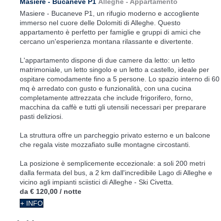
Masiere - Bucaneve P1
Alleghe -
Appartamento
Masiere - Bucaneve P1, un rifugio moderno e accogliente
immerso nel cuore delle Dolomiti di Alleghe. Questo
appartamento è perfetto per famiglie e gruppi di amici che
cercano un'esperienza montana rilassante e divertente.
L'appartamento dispone di due camere da letto: un letto
matrimoniale, un letto singolo e un letto a castello, ideale per
ospitare comodamente fino a 5 persone. Lo spazio interno di 60
mq è arredato con gusto e funzionalità, con una cucina
completamente attrezzata che include frigorifero, forno,
macchina da caffè e tutti gli utensili necessari per preparare
pasti deliziosi.
La struttura offre un parcheggio privato esterno e un balcone
che regala viste mozzafiato sulle montagne circostanti.
La posizione è semplicemente eccezionale: a soli 200 metri
dalla fermata del bus, a 2 km dall'incredibile Lago di Alleghe e
vicino agli impianti sciistici di Alleghe - Ski Civetta.
da
€ 120,00
/ notte
+ INFO