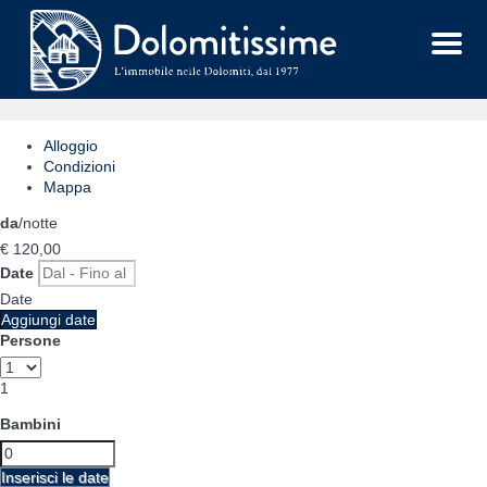
Menu
Alloggio
Condizioni
Mappa
da
/notte
€ 120,
00
Date
Date
Aggiungi date
Persone
1
Bambini
Inserisci le date