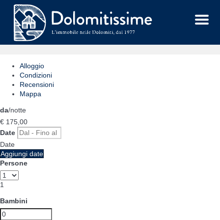
Menu
Alloggio
Condizioni
Recensioni
Mappa
da
/notte
€ 175,
00
Date
Date
Aggiungi date
Persone
1
Bambini