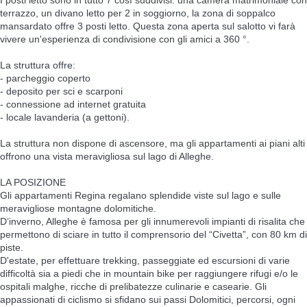
terrazzo, un divano letto per 2 in soggiorno, la zona di soppalco
mansardato offre 3 posti letto. Questa zona aperta sul salotto vi farà
vivere un'esperienza di condivisione con gli amici a 360 °.
La struttura offre:
- parcheggio coperto
- deposito per sci e scarponi
- connessione ad internet gratuita
- locale lavanderia (a gettoni).
La struttura non dispone di ascensore, ma gli appartamenti ai piani alti
offrono una vista meravigliosa sul lago di Alleghe.
LA POSIZIONE
Gli appartamenti Regina regalano splendide viste sul lago e sulle
meravigliose montagne dolomitiche.
D’inverno, Alleghe è famosa per gli innumerevoli impianti di risalita che
permettono di sciare in tutto il comprensorio del “Civetta”, con 80 km di
piste.
D'estate, per effettuare trekking, passeggiate ed escursioni di varie
difficoltà sia a piedi che in mountain bike per raggiungere rifugi e/o le
ospitali malghe, ricche di prelibatezze culinarie e casearie. Gli
appassionati di ciclismo si sfidano sui passi Dolomitici, percorsi, ogni