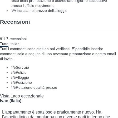
resto della prenotazione è accreditato il giorno successivo
presso l'ufficio ricevimento
IVA inclusa nel prezzo dell'alloggio
Recensioni
9.1
7
recensioni
Tutte
Italian
Tutti i commenti sono stati da noi verificati. E`possibile inserire
commenti solo a seguito di una avvenuta prenotazione e nostra email
di invito.
4
/5
Servizio
5
/5
Pulizie
5
/5
Alloggio
5
/5
Posizione
4
/5
Relazione qualità-prezzo
Vista Lago eccezionale
Ivan (Italia)
L'appartamento è spazioso e praticamente nuovo. Ha
l'aspetto tipico da montagna con diverse parti in legno che