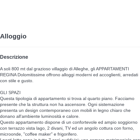
Alloggio
Descrizione
A soli 800 mt dal grazioso villaggio di Alleghe, gli APPARTAMENTI
REGINA Dolomitissime offrono alloggi moderni ed accoglienti, arredati
con stile e gusto.
GLI SPAZI
Questa tipologia di appartamento si trova al quarto piano. Facciamo
presente che la struttura non ha ascensore. Ogni sistemazione
presenta un design contemporaneo con mobili in legno chiaro che
donano all'ambiente luminosità e calore.
Questo appartamento dispone di un confortevole ed ampio soggiorno
con terrazzo vista lago, 2 divani, TV ed un angolo cottura con forno,
microonde, "coffee maker" e frigorifero.
I posti letto sono in tutto 7 così suddivisi: una camera matrimoniale con