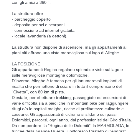
con gli amici a 360 °.
La struttura offre:
- parcheggio coperto
- deposito per sci e scarponi
- connessione ad internet gratuita
- locale lavanderia (a gettoni).
La struttura non dispone di ascensore, ma gli appartamenti ai
piani alti offrono una vista meravigliosa sul lago di Alleghe.
LA POSIZIONE
Gli appartamenti Regina regalano splendide viste sul lago e
sulle meravigliose montagne dolomitiche.
D’inverno, Alleghe è famosa per gli innumerevoli impianti di
risalita che permettono di sciare in tutto il comprensorio del
“Civetta”, con 80 km di piste.
D'estate, per effettuare trekking, passeggiate ed escursioni di
varie difficoltà sia a piedi che in mountain bike per raggiungere
rifugi e/o le ospitali malghe, ricche di prelibatezze culinarie e
casearie. Gli appassionati di ciclismo si sfidano sui passi
Dolomitici, percorsi, ogni anno, dai professionisti del Giro d’Italia.
Da non perdere: la "Regina delle Dolomiti", la MARMOLADA, le
trincee della Grande Guerra, il pittoresco Castello di "Andraz".