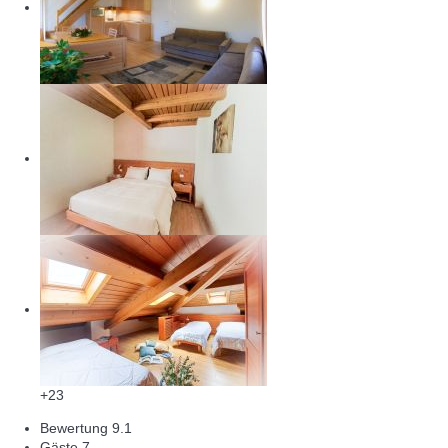
+23
Bewertung
9.1
Gäste
7