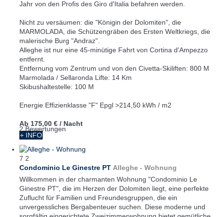
Jahr von den Profis des Giro d'Italia befahren werden.
Nicht zu versäumen: die "Königin der Dolomiten", die
MARMOLADA, die Schützengräben des Ersten Weltkriegs, die
malerische Burg "Andraz".
Alleghe ist nur eine 45-minütige Fahrt von Cortina d'Ampezzo
entfernt.
Entfernung vom Zentrum und von den Civetta-Skiliften: 800 M
Marmolada / Sellaronda Lifte: 14 Km
Skibushaltestelle: 100 M
Energie Effizienklasse "F" Epgl >214,50 kWh / m2
Ab
175,00 €
/ Nacht
2 Bewertungen
+ INFO
7
2
Condominio Le Ginestre PT
Alleghe -
Wohnung
Willkommen in der charmanten Wohnung "Condominio Le
Ginestre PT", die im Herzen der Dolomiten liegt, eine perfekte
Zuflucht für Familien und Freundesgruppen, die ein
unvergessliches Bergabenteuer suchen. Diese moderne und
sorgfältig eingerichtete Zweizimmerwohnung bietet gemütliche