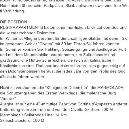
Hotel bietet überdachte Parkplätze, Skiabstellraum sowie eine free Wi-
fi Verbindung.
DIE POSITION
REGINA APARTMENTS bieten einen herrlichen Blick auf den See und
die wunderschönen Dolomiten.
Im Winter ist Alleghe berühmt für die unzähligen Skilifte, mit denen Sie
im gesamten Gebiet "Civetta" mit 80 km Pisten Ski fahren können.
Im Sommer können Sie Trekking, Spaziergänge und Ausflüge zu Fuß
und mit dem Mountainbike unternehmen, um Zufluchtsorte und
gastfreundliche Hütten zu erreichen, die reich an kulinarischen
Köstlichkeiten sind. Radsportbegeisterte fordern sich gegenseitig auf
den Dolomitenpässen heraus, die jedes Jahr von den Profis des Giro
d'Italia befahren werden.
Nicht zu versäumen: die "Königin der Dolomiten", die MARMOLADA,
die Schützengräben des Ersten Weltkriegs, die malerische Burg
"Andraz".
Alleghe ist nur eine 45-minütige Fahrt von Cortina d'Ampezzo entfernt.
Entfernung vom Zentrum und von den Civetta-Skiliften: 800 M
Marmolada / Sellaronda Lifte: 14 Km
Skibushaltestelle: 100 M