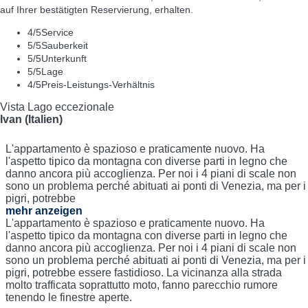
auf Ihrer bestätigten Reservierung, erhalten.
4
/5
Service
5
/5
Sauberkeit
5
/5
Unterkunft
5
/5
Lage
4
/5
Preis-Leistungs-Verhältnis
Vista Lago eccezionale
Ivan (Italien)
L'appartamento è spazioso e praticamente nuovo. Ha
l'aspetto tipico da montagna con diverse parti in legno che
danno ancora più accoglienza. Per noi i 4 piani di scale non
sono un problema perché abituati ai ponti di Venezia, ma per i
pigri, potrebbe
mehr anzeigen
L'appartamento è spazioso e praticamente nuovo. Ha
l'aspetto tipico da montagna con diverse parti in legno che
danno ancora più accoglienza. Per noi i 4 piani di scale non
sono un problema perché abituati ai ponti di Venezia, ma per i
pigri, potrebbe essere fastidioso. La vicinanza alla strada
molto trafficata soprattutto moto, fanno parecchio rumore
tenendo le finestre aperte.