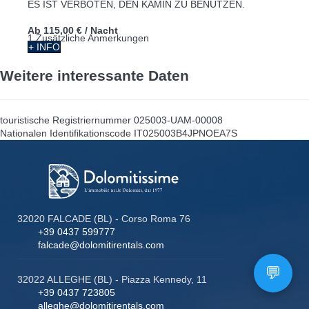
ES IST VERBOTEN, DEN KAMIN ZU BENUTZEN.
Ab
115,00 €
/ Nacht
1 Zusätzliche Anmerkungen
+ INFO
Weitere interessante Daten
touristische Registriernummer
025003-UAM-00008
Nationalen Identifikationscode
IT025003B4JPNOEA7S
32020 FALCADE (BL) - Corso Roma 76
+39 0437 599777
falcade@dolomitirentals.com
32022 ALLEGHE (BL) - Piazza Kennedy, 11
+39 0437 723805
alleghe@dolomitirentals.com