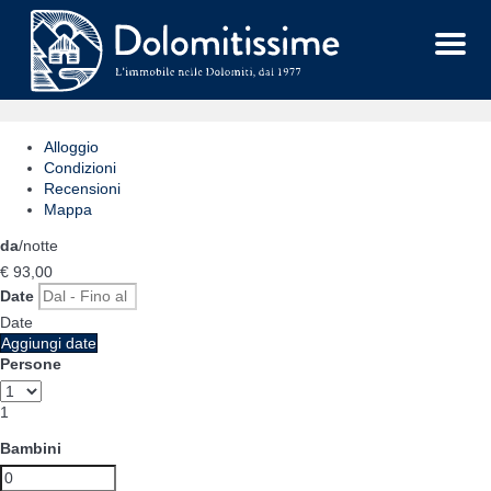
Menu
Alloggio
Condizioni
Recensioni
Mappa
da
/notte
€ 93,
00
Date
Date
Aggiungi date
Persone
1
Bambini