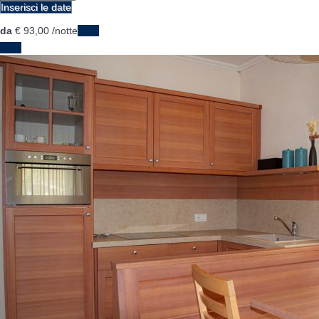
Inserisci le date
da
€ 93,
00
/notte
Date
Date