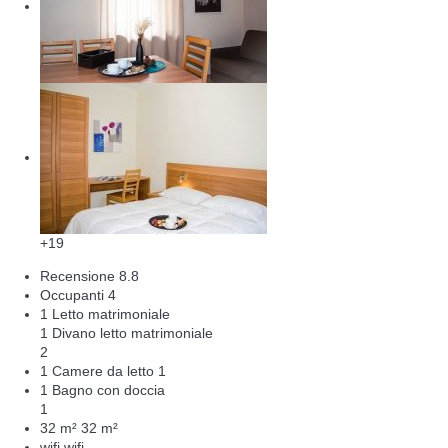
+19
Recensione
8.8
Occupanti
4
1 Letto matrimoniale
1 Divano letto matrimoniale
2
1 Camere da letto
1
1 Bagno con doccia
1
32 m²
32 m²
wifi
wifi