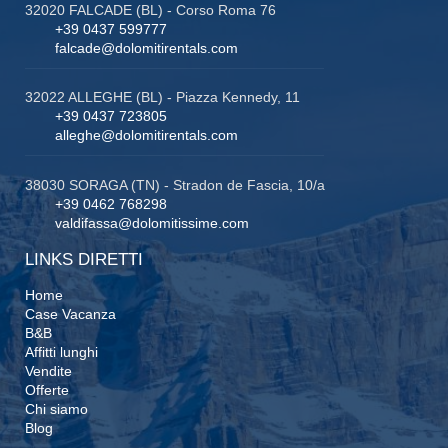
32020 FALCADE (BL) - Corso Roma 76
+39 0437 599777
falcade@dolomitirentals.com
32022 ALLEGHE (BL) - Piazza Kennedy, 11
+39 0437 723805
alleghe@dolomitirentals.com
38030 SORAGA (TN) - Stradon de Fascia, 10/a
+39 0462 768298
valdifassa@dolomitissime.com
LINKS DIRETTI
Home
Case Vacanza
B&B
Affitti lunghi
Vendite
Offerte
Chi siamo
Blog