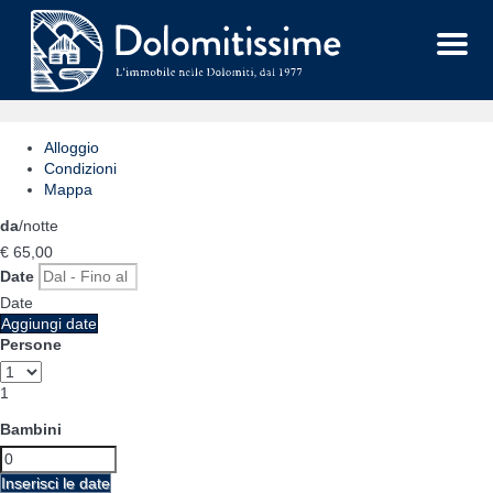
Menu
Alloggio
Condizioni
Mappa
da
/notte
€ 65,
00
Date
Date
Aggiungi date
Persone
1
Bambini
Inserisci le date