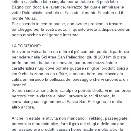
letto a castello e letto singolo, per un totale di 6 posti letto.
Bagno con doccia e lavatrice, terrazzo dal quale ammirare le
vette Dolomitiche simbolo di Falcade: il monte Focobon ed il
monte Mulaz.
Pur essendo in centro paese, non avrete problemi a trovare
parcheggio per la vostra auto, in quanto avete a disposizione un
posto macchina nel garage interrato.
LA POSIZIONE:
In inverno Falcade ha da offrire il più comodo punto di partenza
per sciare nella Ski Area San Pellegrino: più di 100 km di piste
perfettamente battute e innevate, panorami mozzafiato e
caratteristici rifugi dove potrete gustare i migliori prodotti tipici a
km 0 che la zona ha da offrire, o ancora bere una cioccolata
calda ammirando la bellezza del paesaggio che vi circonda, un
incanto!
Se non siete amanti dello sci alpino potrete dilettarvi in numerosi
percorsi con le ciaspe ai piedi, provare lo sci di fondo, lo
snowtubing con i gommoni al Passo San Pellegrino, e molto
altro ancora.
Anche in estate le attività non mancano! Trekking, passeggiate,
percorsi in mountain bike, fare il giro dei rifugi e delle malghe
per assaporare prodotti caseari home made e molto altro, la