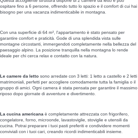
Questa accogliente struttura dispone di 2 camere da letto e può
ospitare fino a 6 persone, offrendo tutto lo spazio e il comfort di cui hai
bisogno per una vacanza indimenticabile in montagna.
Con una superficie di 64 m², l'appartamento è stato pensato per
garantire comfort e praticità. Gode di una splendida vista sulle
montagne circostanti, immergendoti completamente nella bellezza del
paesaggio alpino. La posizione tranquilla nella montagna lo rende
ideale per chi cerca relax e contatto con la natura.
Le camere da letto
sono arredate con 3 letti: 1 letto a castello e 2 letti
matrimoniali, perfetti per accogliere comodamente tutta la famiglia o il
gruppo di amici. Ogni camera è stata pensata per garantire il massimo
riposo dopo giornate di avventure e divertimento.
La cucina americana
è completamente attrezzata con frigorifero,
congelatore, forno, microonde, lavastoviglie, stoviglie e utensili da
cucina. Potrai preparare i tuoi pasti preferiti e condividere momenti
conviviali con i tuoi cari, creando ricordi indimenticabili insieme.