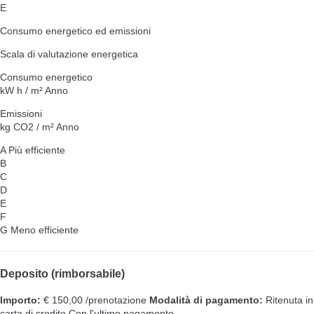
E
Consumo energetico ed emissioni
Scala di valutazione energetica
Consumo energetico
kW h / m² Anno
Emissioni
kg CO2 / m² Anno
A
Più efficiente
B
C
D
E
F
G
Meno efficiente
Deposito (rimborsabile)
Importo:
€ 150,00 /prenotazione
Modalità di pagamento:
Ritenuta in
carta di credito
Con l'ultimo pagamento.