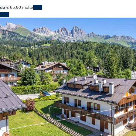
da
€ 65,
00
/notte
Date
Date