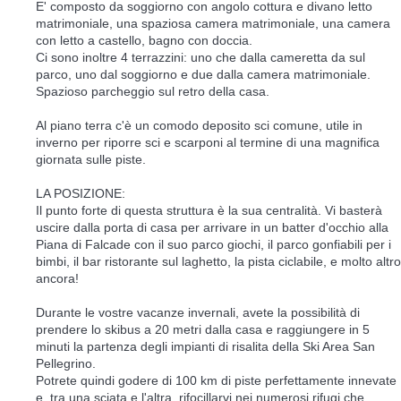
E' composto da soggiorno con angolo cottura e divano letto
matrimoniale, una spaziosa camera matrimoniale, una camera
con letto a castello, bagno con doccia.
Ci sono inoltre 4 terrazzini: uno che dalla cameretta da sul
parco, uno dal soggiorno e due dalla camera matrimoniale.
Spazioso parcheggio sul retro della casa.
Al piano terra c'è un comodo deposito sci comune, utile in
inverno per riporre sci e scarponi al termine di una magnifica
giornata sulle piste.
LA POSIZIONE:
Il punto forte di questa struttura è la sua centralità. Vi basterà
uscire dalla porta di casa per arrivare in un batter d'occhio alla
Piana di Falcade con il suo parco giochi, il parco gonfiabili per i
bimbi, il bar ristorante sul laghetto, la pista ciclabile, e molto altro
ancora!
Durante le vostre vacanze invernali, avete la possibilità di
prendere lo skibus a 20 metri dalla casa e raggiungere in 5
minuti la partenza degli impianti di risalita della Ski Area San
Pellegrino.
Potrete quindi godere di 100 km di piste perfettamente innevate
e, tra una sciata e l'altra, rifocillarvi nei numerosi rifugi che