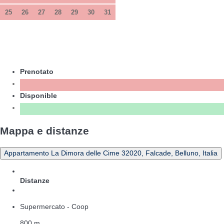
25
26
27
28
29
30
31
Prenotato
Disponible
Mappa e distanze
Appartamento La Dimora delle Cime 32020, Falcade, Belluno, Italia
Distanze
Supermercato - Coop
800 m