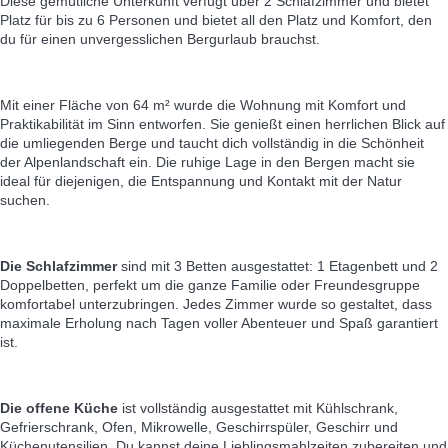
Diese gemütliche Unterkunft verfügt über 2 Schlafzimmer und bietet
Platz für bis zu 6 Personen und bietet all den Platz und Komfort, den
du für einen unvergesslichen Bergurlaub brauchst.
Mit einer Fläche von 64 m² wurde die Wohnung mit Komfort und
Praktikabilität im Sinn entworfen. Sie genießt einen herrlichen Blick auf
die umliegenden Berge und taucht dich vollständig in die Schönheit
der Alpenlandschaft ein. Die ruhige Lage in den Bergen macht sie
ideal für diejenigen, die Entspannung und Kontakt mit der Natur
suchen.
Die Schlafzimmer
sind mit 3 Betten ausgestattet: 1 Etagenbett und 2
Doppelbetten, perfekt um die ganze Familie oder Freundesgruppe
komfortabel unterzubringen. Jedes Zimmer wurde so gestaltet, dass
maximale Erholung nach Tagen voller Abenteuer und Spaß garantiert
ist.
Die offene Küche
ist vollständig ausgestattet mit Kühlschrank,
Gefrierschrank, Ofen, Mikrowelle, Geschirrspüler, Geschirr und
Küchenutensilien. Du kannst deine Lieblingsmahlzeiten zubereiten und