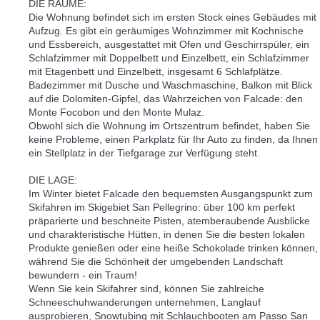
DIE RÄUME:
Die Wohnung befindet sich im ersten Stock eines Gebäudes mit
Aufzug. Es gibt ein geräumiges Wohnzimmer mit Kochnische
und Essbereich, ausgestattet mit Ofen und Geschirrspüler, ein
Schlafzimmer mit Doppelbett und Einzelbett, ein Schlafzimmer
mit Etagenbett und Einzelbett, insgesamt 6 Schlafplätze.
Badezimmer mit Dusche und Waschmaschine, Balkon mit Blick
auf die Dolomiten-Gipfel, das Wahrzeichen von Falcade: den
Monte Focobon und den Monte Mulaz.
Obwohl sich die Wohnung im Ortszentrum befindet, haben Sie
keine Probleme, einen Parkplatz für Ihr Auto zu finden, da Ihnen
ein Stellplatz in der Tiefgarage zur Verfügung steht.
DIE LAGE:
Im Winter bietet Falcade den bequemsten Ausgangspunkt zum
Skifahren im Skigebiet San Pellegrino: über 100 km perfekt
präparierte und beschneite Pisten, atemberaubende Ausblicke
und charakteristische Hütten, in denen Sie die besten lokalen
Produkte genießen oder eine heiße Schokolade trinken können,
während Sie die Schönheit der umgebenden Landschaft
bewundern - ein Traum!
Wenn Sie kein Skifahrer sind, können Sie zahlreiche
Schneeschuhwanderungen unternehmen, Langlauf
ausprobieren, Snowtubing mit Schlauchbooten am Passo San