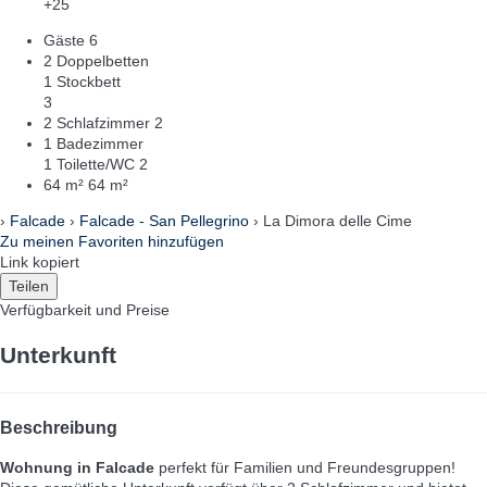
+25
Gäste
6
2 Doppelbetten
1 Stockbett
3
2 Schlafzimmer
2
1 Badezimmer
1 Toilette/WC
2
64 m²
64 m²
›
Falcade
›
Falcade - San Pellegrino
› La Dimora delle Cime
Zu meinen Favoriten hinzufügen
Link kopiert
Teilen
Verfügbarkeit und Preise
Unterkunft
Beschreibung
Wohnung in Falcade
perfekt für Familien und Freundesgruppen!