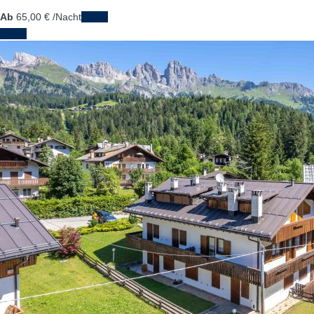
Ab
65,
00 €
/Nacht
Daten
Daten