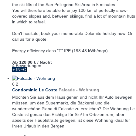
the ski lifts of the San Pellegrino Ski Area in 5 minutes.
You will therefore be able to enjoy 100 km of perfectly snow-
covered slopes and, between skiings, find a lot of mountain huts
in which to refuel.
Don't hesitate, book your memorable Dolomite holiday now! Or
call us for a quote.
Energy efficiency class "F" IPE (198.43 kWh/mqa)
Ab
120,00 €
/ Nacht
4 Bewertungen
+ INFO
6
2
Condominio Le Coste
Falcade -
Wohnung
Möchten Sie aus dem Haus gehen und nicht Ihr Auto bewegen
müssen, um den Supermarkt, die Bäckerei und die
wunderschöne Piana di Falcade zu erreichen? Die Wohnung Le
Coste ist genau das Richtige für Sie! Im Ortszentrum, aber
abseits der Hauptstraße gelegen, ist diese Wohnung ideal für
Ihren Urlaub in den Bergen.