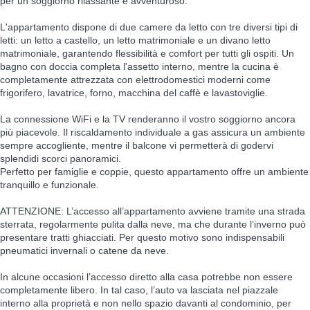
per un soggiorno rilassante e avventuroso.
L'appartamento dispone di due camere da letto con tre diversi tipi di
letti: un letto a castello, un letto matrimoniale e un divano letto
matrimoniale, garantendo flessibilità e comfort per tutti gli ospiti. Un
bagno con doccia completa l'assetto interno, mentre la cucina è
completamente attrezzata con elettrodomestici moderni come
frigorifero, lavatrice, forno, macchina del caffè e lavastoviglie.
La connessione WiFi e la TV renderanno il vostro soggiorno ancora
più piacevole. Il riscaldamento individuale a gas assicura un ambiente
sempre accogliente, mentre il balcone vi permetterà di godervi
splendidi scorci panoramici.
Perfetto per famiglie e coppie, questo appartamento offre un ambiente
tranquillo e funzionale.
ATTENZIONE: L’accesso all’appartamento avviene tramite una strada
sterrata, regolarmente pulita dalla neve, ma che durante l’inverno può
presentare tratti ghiacciati. Per questo motivo sono indispensabili
pneumatici invernali o catene da neve.
In alcune occasioni l’accesso diretto alla casa potrebbe non essere
completamente libero. In tal caso, l’auto va lasciata nel piazzale
interno alla proprietà e non nello spazio davanti al condominio, per