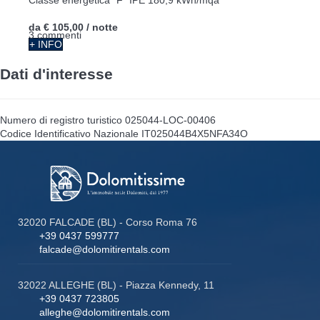
da
€ 105,00
/ notte
3 commenti
+ INFO
Dati d'interesse
Numero di registro turistico
025044-LOC-00406
Codice Identificativo Nazionale
IT025044B4X5NFA34O
32020 FALCADE (BL) - Corso Roma 76
+39 0437 599777
falcade@dolomitirentals.com
32022 ALLEGHE (BL) - Piazza Kennedy, 11
+39 0437 723805
alleghe@dolomitirentals.com