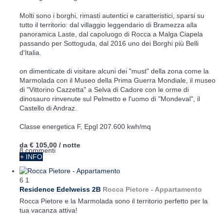
Molti sono i borghi, rimasti autentici e caratteristici, sparsi su
tutto il territorio: dal villaggio leggendario di Bramezza alla
panoramica Laste, dal capoluogo di Rocca a Malga Ciapela
passando per Sottoguda, dal 2016 uno dei Borghi più Belli
d'Italia.
on dimenticate di visitare alcuni dei "must" della zona come la
Marmolada con il Museo della Prima Guerra Mondiale, il museo
di "Vittorino Cazzetta" a Selva di Cadore con le orme di
dinosauro rinvenute sul Pelmetto e l'uomo di "Mondeval", il
Castello di Andraz.
Classe energetica F, Epgl 207.600 kwh/mq
da
€ 105,00
/ notte
8 commenti
+ INFO
6
1
Residence Edelweiss 2B
Rocca Pietore -
Appartamento
Rocca Pietore e la Marmolada sono il territorio perfetto per la
tua vacanza attiva!