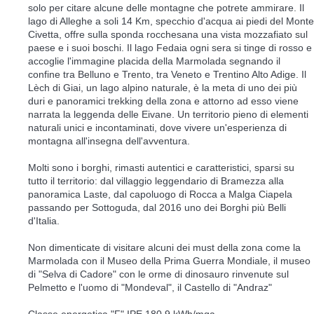
solo per citare alcune delle montagne che potrete ammirare. Il
lago di Alleghe a soli 14 Km, specchio d'acqua ai piedi del Monte
Civetta, offre sulla sponda rocchesana una vista mozzafiato sul
paese e i suoi boschi. Il lago Fedaia ogni sera si tinge di rosso e
accoglie l'immagine placida della Marmolada segnando il
confine tra Belluno e Trento, tra Veneto e Trentino Alto Adige. Il
Lèch di Giai, un lago alpino naturale, è la meta di uno dei più
duri e panoramici trekking della zona e attorno ad esso viene
narrata la leggenda delle Eivane. Un territorio pieno di elementi
naturali unici e incontaminati, dove vivere un'esperienza di
montagna all'insegna dell'avventura.
Molti sono i borghi, rimasti autentici e caratteristici, sparsi su
tutto il territorio: dal villaggio leggendario di Bramezza alla
panoramica Laste, dal capoluogo di Rocca a Malga Ciapela
passando per Sottoguda, dal 2016 uno dei Borghi più Belli
d'Italia.
Non dimenticate di visitare alcuni dei must della zona come la
Marmolada con il Museo della Prima Guerra Mondiale, il museo
di "Selva di Cadore" con le orme di dinosauro rinvenute sul
Pelmetto e l'uomo di "Mondeval", il Castello di "Andraz"
Classe energetica "F" IPE 180,9 kWh/mqa