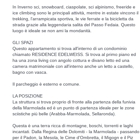
In Inverno sci, snowboard, ciaspolate, sci alpinismo, freeride e
ice climbing sono le principali attività, mentre in estate vincono il
trekking, l'arrampicata sportiva, le vie ferrate e la bicicletta da
strada grazie alla leggendaria salita del Passo Fedaia. Questo
luogo è ideale se non ami la mondanità.
GLI SPAZI
Questo appartamento si trova all'interno di un condominio
chiamato RESIDENCE EDELWEISS. Si trova al primo piano ed
ha una zona living con angolo cottura e divano letto ed una
camera matrimoniale con all'interno anche un letto a castello,
bagno con vasca.
Il parcheggio è esterno e comune.
LA POSIZIONE
La struttura si trova proprio di fronte alla partenza della funivia
della Marmolada ed è un punto di partenza ideale per le zone
sciistiche più belle (Arabba-Marmolada, Sellaronda).
Questa è una terra ricca di montagne, boschi, torrenti e laghi
incantati. Dalla Regina delle Dolomiti - la Marmolada - passando
per il Padon, la Mesola, le Cime d'Ombretta, il Migogn e il Piz