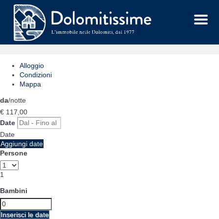
Menu
Alloggio
Condizioni
Mappa
da
/notte
€ 117,
00
Date
Date
Aggiungi date
Persone
1
Bambini
Inserisci le date