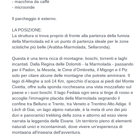
- macchina da caffè
- microonde
Il parcheggio è esterno.
LA POSIZIONE:
La struttura si trova proprio di fronte alla partenza della funivia
della Marmolada ed è un punto di partenza ideale per le zone
sciistiche più belle (Arabba-Marmolada, Sellaronda).
Questa è una terra ricca di montagne, boschi, torrenti e laghi
incantati. Dalla Regina delle Dolomiti - la Marmolada - passando
per il Padon, la Mesola, le Cime d'Ombretta, il Migogn e il Piz
solo per citare alcune delle montagne che potrete ammirare. Il
lago di Alleghe a soli 14 Km, specchio d'acqua ai piedi del Monte
Civetta, offre sulla sponda rocchesana una vista mozzafiato sul
paese e i suoi boschi. Il lago Fedaia ogni sera si tinge di rosso e
accoglie l'immagine placida della Marmolada segnando il
confine tra Belluno e Trento, tra Veneto e Trentino Alto Adige. Il
Lèch di Giai, un lago alpino naturale, è la meta di uno dei più
duri e panoramici trekking della zona e attorno ad esso viene
narrata la leggenda delle Eivane. Un territorio pieno di elementi
naturali unici e incontaminati, dove vivere un'esperienza di
montagna all'insegna dell'avventura.