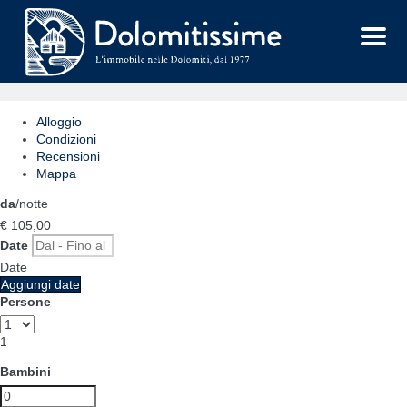
Menu
Alloggio
Condizioni
Recensioni
Mappa
da
/notte
€ 105,
00
Date
Date
Aggiungi date
Persone
1
Bambini