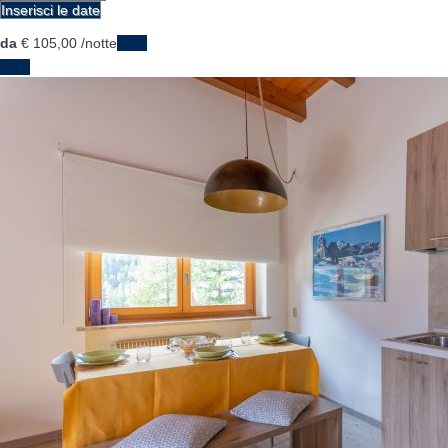
Inserisci le date
da
€ 105,
00
/notte
Date
Date