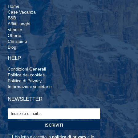
Home
Case Vacanza
B&B
Affitti lunghi
Vendite
Offerte
Chi siamo
Blog
HELP
Condizioni Generali
Politica dei cookies
Politica di Privacy
Informazioni societarie
NEWSLETTER
Ho letto e accetto la
politica di privacy
e le