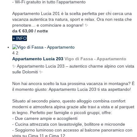
- Wi-Fi gratuito in tutto l’appartamento
Appartamento Lucia 201 è la scelta perfetta per chi cerca una
vacanza autentica tra natura, sport e relax. Ora non resta che
prenotare… e cominciare a sognare! ✨
da
€ 63,00
/ notte
+ INFO
4
2
Appartamento Lucia 203
Vigo di Fassa -
Appartamento
✨ Appartamento Lucia 203 – autentico charme alpino con vista
sulle Dolomiti ✨
Non hai ancora scelto la tua prossima vacanza in montagna? È
il momento giusto: Appartamento Lucia 203 ti sta aspettando!
Situato al secondo piano, questo alloggio combina comfort
moderni e atmosfera alpina grazie alle travi a vista e al parquet
in legno. Perfetto per famiglie o piccoli gruppi, offre:
- Due camere ampie e accoglienti
- Cucina attrezzata con lavastoviglie, bollitore e microonde
- Soggiorno luminoso con accesso al balcone panoramico con
vista su Cima 11 e Cima 12