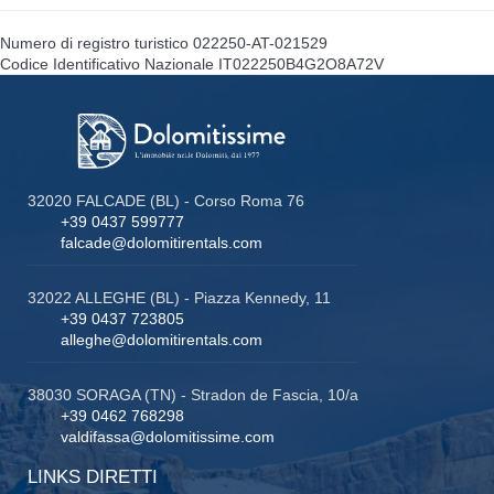
Numero di registro turistico
022250-AT-021529
Codice Identificativo Nazionale
IT022250B4G2O8A72V
32020 FALCADE (BL) - Corso Roma 76
+39 0437 599777
falcade@dolomitirentals.com
32022 ALLEGHE (BL) - Piazza Kennedy, 11
+39 0437 723805
alleghe@dolomitirentals.com
38030 SORAGA (TN) - Stradon de Fascia, 10/a
+39 0462 768298
valdifassa@dolomitissime.com
LINKS DIRETTI