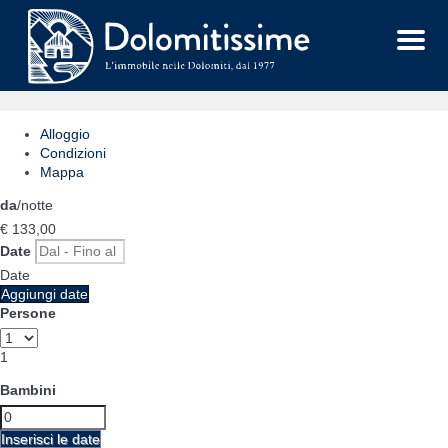
Menu
Alloggio
Condizioni
Mappa
da
/notte
€ 133,
00
Date
Date
Aggiungi date
Persone
1
Bambini
Inserisci le date