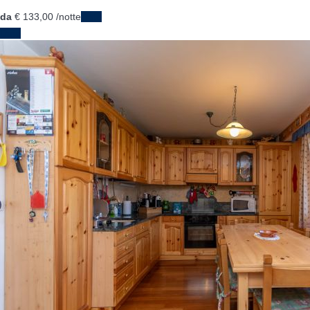
da
€ 133,
00
/notte
Date
Date