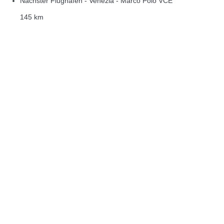
Nächster Flughafen - Venezia - Marco Polo VCE
145 km