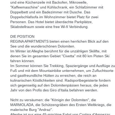
und eine Küchenzeile mit Backofen, Mikrowelle,
"Kaffeemaschine" und Kühlschrank, ein Schlafzimmer mit
Doppelbett und ein Badezimmer mit Dusche. Das
Doppelschlafsofa im Wohnzimmer bietet Platz für zwei
Personen. Das Hotel bietet überdachte Parkplätze,
Skiabstellraum sowie eine free Wi-fi Verbindung.
DIE POSITION
REGINA APARTMENTS bieten einen herrlichen Blick auf den
See und die wunderschönen Dolomiten.
Im Winter ist Alleghe berühmt für die unzähligen Skilifte, mit
denen Sie im gesamten Gebiet "Civetta" mit 80 km Pisten Ski
fahren können.
Im Sommer können Sie Trekking, Spaziergänge und Ausflüge zu
Fuß und mit dem Mountainbike unternehmen, um Zufluchtsorte
und gastfreundliche Hütten zu erreichen, die reich an
kulinarischen Köstlichkeiten sind. Radsportbegeisterte fordern
sich gegenseitig auf den Dolomitenpässen heraus, die jedes
Jahr von den Profis des Giro d'Italia befahren werden.
Nicht zu versäumen: die "Königin der Dolomiten", die
MARMOLADA, die Schützengräben des Ersten Weltkriegs, die
malerische Burg "Andraz".
Alleghe ist nur eine 45-minütige Fahrt von Cortina d'Ampezzo