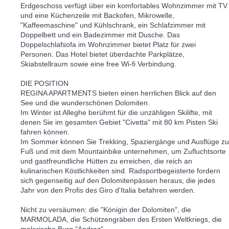
Erdgeschoss verfügt über ein komfortables Wohnzimmer mit TV
und eine Küchenzeile mit Backofen, Mikrowelle,
"Kaffeemaschine" und Kühlschrank, ein Schlafzimmer mit
Doppelbett und ein Badezimmer mit Dusche. Das
Doppelschlafsofa im Wohnzimmer bietet Platz für zwei
Personen. Das Hotel bietet überdachte Parkplätze,
Skiabstellraum sowie eine free Wi-fi Verbindung.
DIE POSITION
REGINA APARTMENTS bieten einen herrlichen Blick auf den
See und die wunderschönen Dolomiten.
Im Winter ist Alleghe berühmt für die unzähligen Skilifte, mit
denen Sie im gesamten Gebiet "Civetta" mit 80 km Pisten Ski
fahren können.
Im Sommer können Sie Trekking, Spaziergänge und Ausflüge zu
Fuß und mit dem Mountainbike unternehmen, um Zufluchtsorte
und gastfreundliche Hütten zu erreichen, die reich an
kulinarischen Köstlichkeiten sind. Radsportbegeisterte fordern
sich gegenseitig auf den Dolomitenpässen heraus, die jedes
Jahr von den Profis des Giro d'Italia befahren werden.
Nicht zu versäumen: die "Königin der Dolomiten", die
MARMOLADA, die Schützengräben des Ersten Weltkriegs, die
malerische Burg "Andraz".