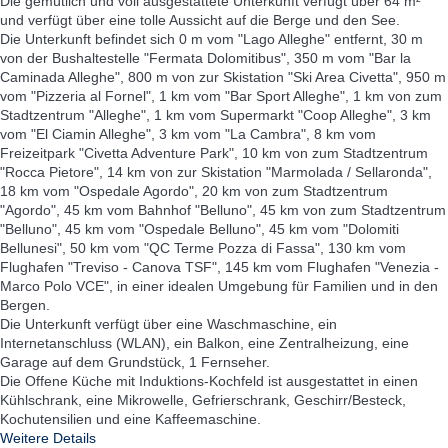
Die gemütlich und voll ausgestattete Unterkunft verfügt über 64 m²
und verfügt über eine tolle Aussicht auf die Berge und den See.
Die Unterkunft befindet sich 0 m vom "Lago Alleghe" entfernt, 30 m
von der Bushaltestelle "Fermata Dolomitibus", 350 m vom "Bar la
Caminada Alleghe", 800 m von zur Skistation "Ski Area Civetta", 950 m
vom "Pizzeria al Fornel", 1 km vom "Bar Sport Alleghe", 1 km von zum
Stadtzentrum "Alleghe", 1 km vom Supermarkt "Coop Alleghe", 3 km
vom "El Ciamin Alleghe", 3 km vom "La Cambra", 8 km vom
Freizeitpark "Civetta Adventure Park", 10 km von zum Stadtzentrum
"Rocca Pietore", 14 km von zur Skistation "Marmolada / Sellaronda",
18 km vom "Ospedale Agordo", 20 km von zum Stadtzentrum
"Agordo", 45 km vom Bahnhof "Belluno", 45 km von zum Stadtzentrum
"Belluno", 45 km vom "Ospedale Belluno", 45 km vom "Dolomiti
Bellunesi", 50 km vom "QC Terme Pozza di Fassa", 130 km vom
Flughafen "Treviso - Canova TSF", 145 km vom Flughafen "Venezia -
Marco Polo VCE", in einer idealen Umgebung für Familien und in den
Bergen.
Die Unterkunft verfügt über eine Waschmaschine, ein
Internetanschluss (WLAN), ein Balkon, eine Zentralheizung, eine
Garage auf dem Grundstück, 1 Fernseher.
Die Offene Küche mit Induktions-Kochfeld ist ausgestattet in einen
Kühlschrank, eine Mikrowelle, Gefrierschrank, Geschirr/Besteck,
Kochutensilien und eine Kaffeemaschine.
Weitere Details