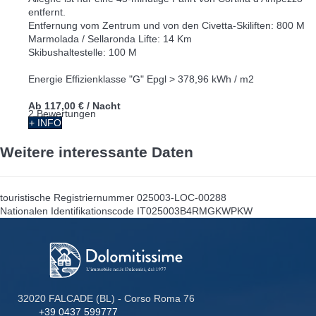
entfernt.
Entfernung vom Zentrum und von den Civetta-Skiliften: 800 M
Marmolada / Sellaronda Lifte: 14 Km
Skibushaltestelle: 100 M
Energie Effizienklasse "G" Epgl > 378,96 kWh / m2
Ab
117,00 €
/ Nacht
2 Bewertungen
+ INFO
Weitere interessante Daten
touristische Registriernummer
025003-LOC-00288
Nationalen Identifikationscode
IT025003B4RMGKWPKW
32020 FALCADE (BL) - Corso Roma 76
+39 0437 599777