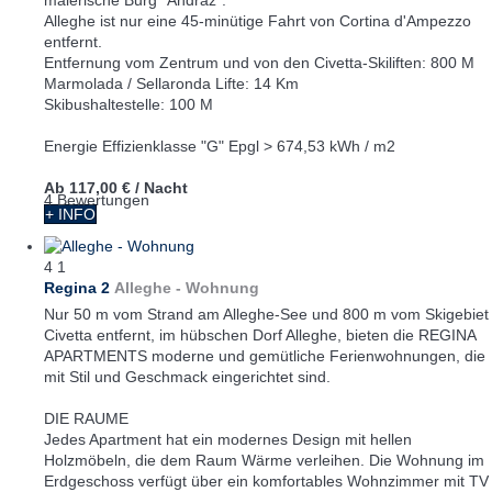
Alleghe ist nur eine 45-minütige Fahrt von Cortina d'Ampezzo
entfernt.
Entfernung vom Zentrum und von den Civetta-Skiliften: 800 M
Marmolada / Sellaronda Lifte: 14 Km
Skibushaltestelle: 100 M
Energie Effizienklasse "G" Epgl > 674,53 kWh / m2
Ab
117,00 €
/ Nacht
4 Bewertungen
+ INFO
4
1
Regina 2
Alleghe -
Wohnung
Nur 50 m vom Strand am Alleghe-See und 800 m vom Skigebiet
Civetta entfernt, im hübschen Dorf Alleghe, bieten die REGINA
APARTMENTS moderne und gemütliche Ferienwohnungen, die
mit Stil und Geschmack eingerichtet sind.
DIE RAUME
Jedes Apartment hat ein modernes Design mit hellen
Holzmöbeln, die dem Raum Wärme verleihen. Die Wohnung im
Erdgeschoss verfügt über ein komfortables Wohnzimmer mit TV