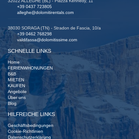
32022 ALLEGHE (BL) - Piazza Kennedy, 11
+39 0437 723805
alleghe@dolomitirentals.com
38030 SORAGA (TN) - Stradon de Fascia, 10/a
+39 0462 768298
valdifassa@dolomitissime.com
SCHNELLE LINKS
Home
FERIENWHONUNGEN
B&B
MIETEN
KAUFEN
Angebote
Über uns
Blog
HILFREICHE LINKS
Geschäftsbedingungen
Cookie-Richtlinien
Datenschutzerklärung