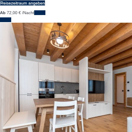
Reisezeitraum angeben
Ab
72,
00 €
/Nacht
Daten
Daten