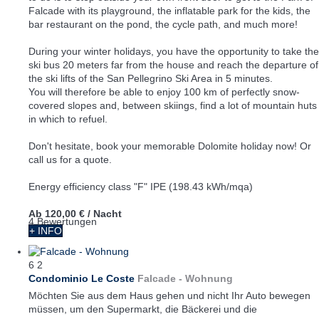
Falcade with its playground, the inflatable park for the kids, the
bar restaurant on the pond, the cycle path, and much more!
During your winter holidays, you have the opportunity to take the
ski bus 20 meters far from the house and reach the departure of
the ski lifts of the San Pellegrino Ski Area in 5 minutes.
You will therefore be able to enjoy 100 km of perfectly snow-
covered slopes and, between skiings, find a lot of mountain huts
in which to refuel.
Don't hesitate, book your memorable Dolomite holiday now! Or
call us for a quote.
Energy efficiency class "F" IPE (198.43 kWh/mqa)
Ab
120,00 €
/ Nacht
4 Bewertungen
+ INFO
6
2
Condominio Le Coste
Falcade -
Wohnung
Möchten Sie aus dem Haus gehen und nicht Ihr Auto bewegen
müssen, um den Supermarkt, die Bäckerei und die