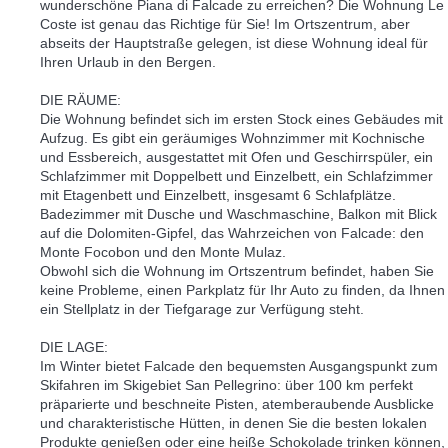
wunderschöne Piana di Falcade zu erreichen? Die Wohnung Le
Coste ist genau das Richtige für Sie! Im Ortszentrum, aber
abseits der Hauptstraße gelegen, ist diese Wohnung ideal für
Ihren Urlaub in den Bergen.
DIE RÄUME:
Die Wohnung befindet sich im ersten Stock eines Gebäudes mit
Aufzug. Es gibt ein geräumiges Wohnzimmer mit Kochnische
und Essbereich, ausgestattet mit Ofen und Geschirrspüler, ein
Schlafzimmer mit Doppelbett und Einzelbett, ein Schlafzimmer
mit Etagenbett und Einzelbett, insgesamt 6 Schlafplätze.
Badezimmer mit Dusche und Waschmaschine, Balkon mit Blick
auf die Dolomiten-Gipfel, das Wahrzeichen von Falcade: den
Monte Focobon und den Monte Mulaz.
Obwohl sich die Wohnung im Ortszentrum befindet, haben Sie
keine Probleme, einen Parkplatz für Ihr Auto zu finden, da Ihnen
ein Stellplatz in der Tiefgarage zur Verfügung steht.
DIE LAGE:
Im Winter bietet Falcade den bequemsten Ausgangspunkt zum
Skifahren im Skigebiet San Pellegrino: über 100 km perfekt
präparierte und beschneite Pisten, atemberaubende Ausblicke
und charakteristische Hütten, in denen Sie die besten lokalen
Produkte genießen oder eine heiße Schokolade trinken können,