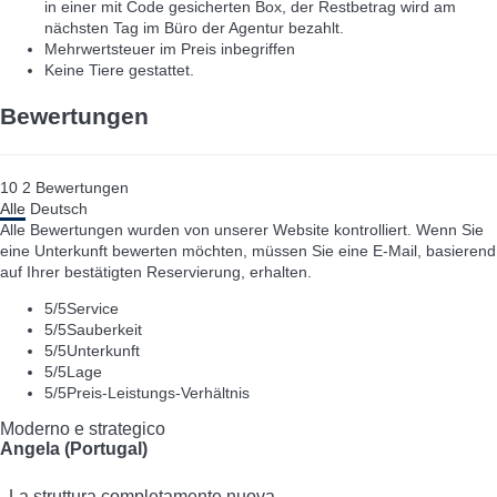
in einer mit Code gesicherten Box, der Restbetrag wird am
nächsten Tag im Büro der Agentur bezahlt.
Mehrwertsteuer im Preis inbegriffen
Keine Tiere gestattet.
Bewertungen
10
2
Bewertungen
Alle
Deutsch
Alle Bewertungen wurden von unserer Website kontrolliert. Wenn Sie
eine Unterkunft bewerten möchten, müssen Sie eine E-Mail, basierend
auf Ihrer bestätigten Reservierung, erhalten.
5
/5
Service
5
/5
Sauberkeit
5
/5
Unterkunft
5
/5
Lage
5
/5
Preis-Leistungs-Verhältnis
Moderno e strategico
Angela (Portugal)
La struttura completamente nuova