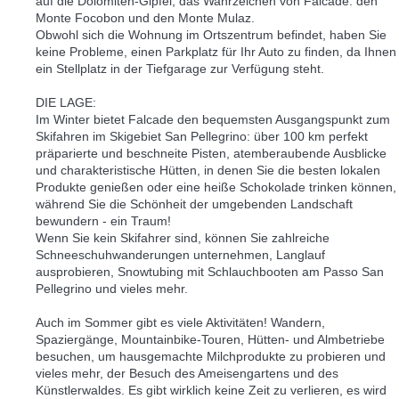
auf die Dolomiten-Gipfel, das Wahrzeichen von Falcade: den
Monte Focobon und den Monte Mulaz.
Obwohl sich die Wohnung im Ortszentrum befindet, haben Sie
keine Probleme, einen Parkplatz für Ihr Auto zu finden, da Ihnen
ein Stellplatz in der Tiefgarage zur Verfügung steht.
DIE LAGE:
Im Winter bietet Falcade den bequemsten Ausgangspunkt zum
Skifahren im Skigebiet San Pellegrino: über 100 km perfekt
präparierte und beschneite Pisten, atemberaubende Ausblicke
und charakteristische Hütten, in denen Sie die besten lokalen
Produkte genießen oder eine heiße Schokolade trinken können,
während Sie die Schönheit der umgebenden Landschaft
bewundern - ein Traum!
Wenn Sie kein Skifahrer sind, können Sie zahlreiche
Schneeschuhwanderungen unternehmen, Langlauf
ausprobieren, Snowtubing mit Schlauchbooten am Passo San
Pellegrino und vieles mehr.
Auch im Sommer gibt es viele Aktivitäten! Wandern,
Spaziergänge, Mountainbike-Touren, Hütten- und Almbetriebe
besuchen, um hausgemachte Milchprodukte zu probieren und
vieles mehr, der Besuch des Ameisengartens und des
Künstlerwaldes. Es gibt wirklich keine Zeit zu verlieren, es wird