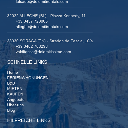
falcade@dolomitirentals.com
32022 ALLEGHE (BL) - Piazza Kennedy, 11
+39 0437 723805
alleghe@dolomitirentals.com
38030 SORAGA (TN) - Stradon de Fascia, 10/a
+39 0462 768298
valdifassa@dolomitissime.com
SCHNELLE LINKS
Home
FERIENWHONUNGEN
B&B
MIETEN
KAUFEN
Angebote
Über uns
Blog
HILFREICHE LINKS