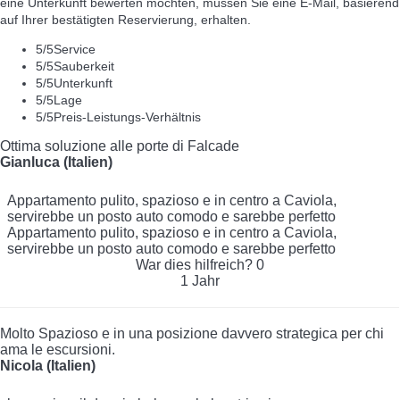
eine Unterkunft bewerten möchten, müssen Sie eine E-Mail, basierend
auf Ihrer bestätigten Reservierung, erhalten.
5
/5
Service
5
/5
Sauberkeit
5
/5
Unterkunft
5
/5
Lage
5
/5
Preis-Leistungs-Verhältnis
Ottima soluzione alle porte di Falcade
Gianluca (Italien)
Appartamento pulito, spazioso e in centro a Caviola,
servirebbe un posto auto comodo e sarebbe perfetto
Appartamento pulito, spazioso e in centro a Caviola,
servirebbe un posto auto comodo e sarebbe perfetto
War dies hilfreich?
0
1 Jahr
Molto Spazioso e in una posizione davvero strategica per chi
ama le escursioni.
Nicola (Italien)