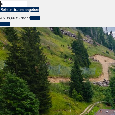
Reisezeitraum angeben
Ab
98,
00 €
/Nacht
Daten
Daten