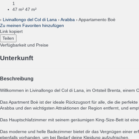
1
47 m²
47 m²
›
Livinallongo del Col di Lana
›
Arabba
› Appartamento Boè
Zu meinen Favoriten hinzufügen
Link kopiert
Teilen
Verfügbarkeit und Preise
Unterkunft
Beschreibung
Willkommen in Livinallongo del Col di Lana, im Ortsteil Brenta, einem
Das Apartment Boè ist der ideale Rückzugsort für alle, die die perfe
Arabba und den wichtigsten Attraktionen der Region entfernt, und em
Das Hauptschlafzimmer mit seinem geräumigen King-Size-Bett ist eine
Das moderne und helle Badezimmer bietet dir das Vergnügen einer 
ebenfalls vorhanden, um bei Bedarf deine Kleidung aufzufrischen.