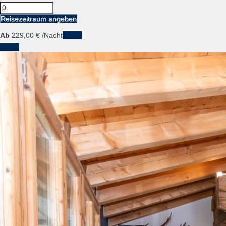
Reisezeitraum angeben
Ab
229,
00 €
/Nacht
Daten
Daten