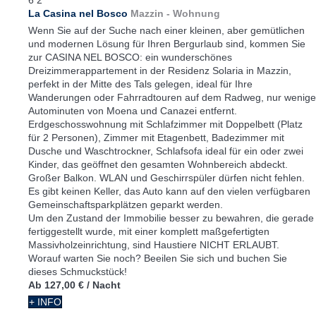
La Casina nel Bosco
Mazzin -
Wohnung
Wenn Sie auf der Suche nach einer kleinen, aber gemütlichen
und modernen Lösung für Ihren Bergurlaub sind, kommen Sie
zur CASINA NEL BOSCO: ein wunderschönes
Dreizimmerappartement in der Residenz Solaria in Mazzin,
perfekt in der Mitte des Tals gelegen, ideal für Ihre
Wanderungen oder Fahrradtouren auf dem Radweg, nur wenige
Autominuten von Moena und Canazei entfernt.
Erdgeschosswohnung mit Schlafzimmer mit Doppelbett (Platz
für 2 Personen), Zimmer mit Etagenbett, Badezimmer mit
Dusche und Waschtrockner, Schlafsofa ideal für ein oder zwei
Kinder, das geöffnet den gesamten Wohnbereich abdeckt.
Großer Balkon. WLAN und Geschirrspüler dürfen nicht fehlen.
Es gibt keinen Keller, das Auto kann auf den vielen verfügbaren
Gemeinschaftsparkplätzen geparkt werden.
Um den Zustand der Immobilie besser zu bewahren, die gerade
fertiggestellt wurde, mit einer komplett maßgefertigten
Massivholzeinrichtung, sind Haustiere NICHT ERLAUBT.
Worauf warten Sie noch? Beeilen Sie sich und buchen Sie
dieses Schmuckstück!
Ab
127,00 €
/ Nacht
+ INFO