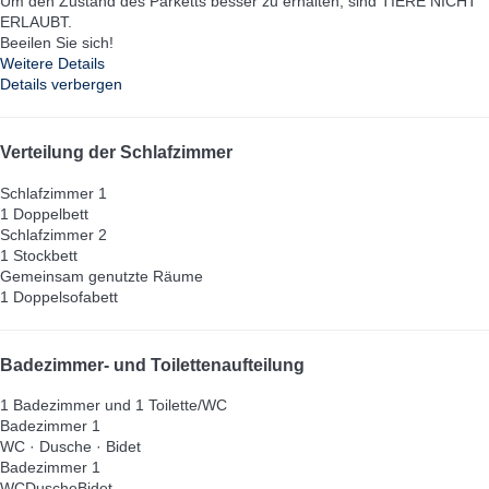
Um den Zustand des Parketts besser zu erhalten, sind TIERE NICHT
ERLAUBT.
Beeilen Sie sich!
Weitere Details
Details verbergen
Verteilung der Schlafzimmer
Schlafzimmer 1
1 Doppelbett
Schlafzimmer 2
1 Stockbett
Gemeinsam genutzte Räume
1 Doppelsofabett
Badezimmer- und Toilettenaufteilung
1 Badezimmer und 1 Toilette/WC
Badezimmer 1
WC
·
Dusche
·
Bidet
Badezimmer 1
WC
Dusche
Bidet