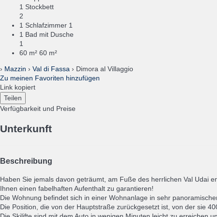
1 Stockbett
2
1 Schlafzimmer
1
1 Bad mit Dusche
1
60 m²
60 m²
›
Mazzin
›
Val di Fassa
› Dimora al Villaggio
Zu meinen Favoriten hinzufügen
Link kopiert
Teilen
Verfügbarkeit und Preise
Unterkunft
Beschreibung
Haben Sie jemals davon geträumt, am Fuße des herrlichen Val Udai e
Ihnen einen fabelhaften Aufenthalt zu garantieren!
Die Wohnung befindet sich in einer Wohnanlage in sehr panoramischer
Die Position, die von der Hauptstraße zurückgesetzt ist, von der sie 4
Die Skilifte sind mit dem Auto in wenigen Minuten leicht zu erreichen