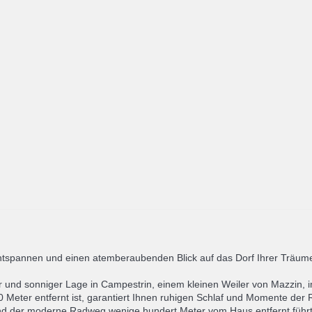
ntspannen und einen atemberaubenden Blick auf das Dorf Ihrer Träume
 und sonniger Lage in Campestrin, einem kleinen Weiler von Mazzin, i
00 Meter entfernt ist, garantiert Ihnen ruhigen Schlaf und Momente der
 und der moderne Radweg wenige hundert Meter vom Haus entfernt führt 