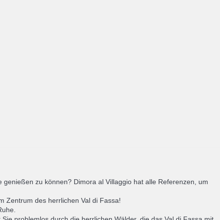
 genießen zu können? Dimora al Villaggio hat alle Referenzen, um
m Zentrum des herrlichen Val di Fassa!
 Ruhe.
Sie problemlos durch die herrlichen Wälder, die das Val di Fassa mit