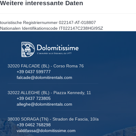
Weitere interessante Daten
touristische Registriernummer
022147-AT-018807
Nationalen Identifikationscode
IT022147C238HGI9SZ
32020 FALCADE (BL) - Corso Roma 76
+39 0437 599777
falcade@dolomitirentals.com
32022 ALLEGHE (BL) - Piazza Kennedy, 11
+39 0437 723805
alleghe@dolomitirentals.com
38030 SORAGA (TN) - Stradon de Fascia, 10/a
+39 0462 768298
valdifassa@dolomitissime.com