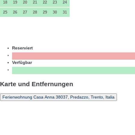
18
19
20
21
22
23
24
25
26
27
28
29
30
31
Reserviert
Verfügbar
Karte und Entfernungen
Ferienwohnung Casa Anna 38037, Predazzo, Trento, Italia