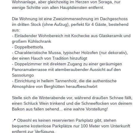
Wohnanlage, aber gleichzeitig im Herzen von Soraga, nur
wenige Schritte von allen Hauptdiensten entfernt.
Die Wohnung ist eine Zweizimmerwohnung im Dachgeschoss
im dritten Stock (ohne Aufzug), perfekt für 4 Gäste, bestehend
aus:
- Einladender Wohnbereich mit Kochecke aus Glaskeramik und
großem Kühlschrank
- Doppelbettsofa
- Charakteristische Mussa, typischer Holzofen (nur dekorativ),
der einen Hauch von Tradition hinzufügt
- Doppelzimmer mit direktem Zugang zu einer geräumigen
Panoramaterrasse mit atemberaubender Aussicht auf den
Sassolungo
- Einrichtung in hellem Tannenholz, die die authentische
Atmosphäre von Berghütten heraufbeschwört
Stelle sich die Winterabende vor, während draußen Schnee fällt,
einen Schluck Wein trinkend und die Schneeflocken von deinem
Balkon aus fallen sehend... eine wahre Vorstellung!
📍 Obwohl es keinen reservierten Parkplatz gibt, stehen
bequeme kostenlose Parkplätze nur 100 Meter vom Unterkunft
entfernt zur Verfügung.