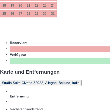
18
19
20
21
22
23
24
25
26
27
28
29
30
31
Reserviert
Verfügbar
Karte und Entfernungen
Studio Suite Civetta 32022, Alleghe, Belluno, Italia
Entfernung
Nächster Sandstrand