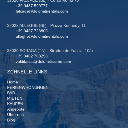
32020 FALCADE (BL) - Corso Roma 76
+39 0437 599777
falcade@dolomitirentals.com
32022 ALLEGHE (BL) - Piazza Kennedy, 11
+39 0437 723805
alleghe@dolomitirentals.com
38030 SORAGA (TN) - Stradon de Fascia, 10/a
+39 0462 768298
valdifassa@dolomitissime.com
SCHNELLE LINKS
Home
FERIENWHONUNGEN
B&B
MIETEN
KAUFEN
Angebote
Über uns
Blog